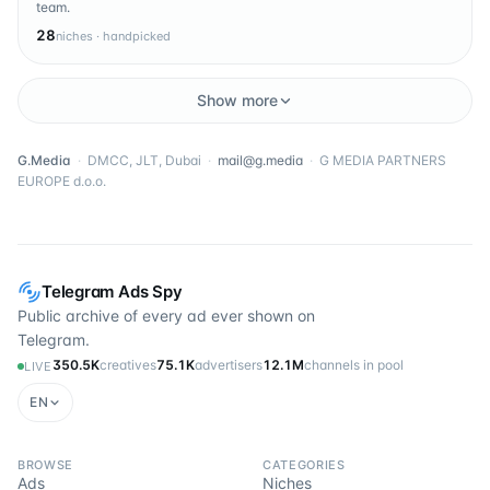
team.
28
niches · handpicked
Show more
G.Media
·
DMCC, JLT, Dubai
·
mail@g.media
·
G MEDIA PARTNERS
EUROPE d.o.o.
Telegram Ads Spy
Public archive of every ad ever shown on
Telegram.
350.5K
creatives
75.1K
advertisers
12.1M
channels in pool
LIVE
EN
BROWSE
CATEGORIES
Ads
Niches