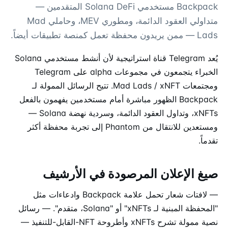
Backpack مستخدمي Solana DeFi المتقدمين —
متداولي العقود الدائمة، ومطوري MEV، وحاملي Mad
Lads — ممن يريدون محفظة تعمل كمنصة تطبيقات أيضاً.
يُعد Telegram قناة استراتيجية لأن أنشط مستخدمي Solana
الخبراء يتجمعون في مجموعات alpha على Telegram
ومجتمعات Mad Lads / xNFT. تتيح الرسائل الممولة لـ
Backpack الظهور مباشرة أمام مستخدمين يفهمون بالفعل
xNFTs، وتداول العقود الدائمة، وسردية نهضة Solana —
ومستعدين للانتقال من Phantom إلى تجربة محفظة أكثر
تقدماً.
صيغ الإعلان المرصودة في الأرشيف
— لافتات شعار تحمل علامة Backpack وادعاءات مثل
"المحفظة المبنية لـ xNFTs" أو "Solana، متقدم". — رسائل
نصية ممولة تشرح xNFTs وأطروحة NFT-القابل-للتنفيذ —