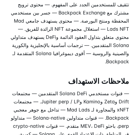
تثقيف للمستخدمين الجدد على المفهوم. — محتوى ترويج
مشترك مع Backpack Exchange — جسر بين مستخدمي
المحفظة ومنتج البورصة. — محتوى يستهدف جامعي Mad
Lads NFT — استغلال مجموعة NFT الرائدة للفريق. —
محتوى متعلق بتداول العقود الدائمة وDeFi يستهدف متداولي
Solana المتقدمين. — ترجمات أساسية بالإنجليزية والكورية
والصينية والروسية — أقوى ديموغرافيا Solana المتقدمة لـ
Backpack.
ملاحظات الاستهداف
— قنوات مستخدمي Solana DeFi المتقدمين — مجتمعات
Drift وZeta وKamino وJupiter perp / LP. — مجتمعات
xNFT والمجاورة لـ Mad Lads — تداخل مع جوهر معجبي
Backpack. — قنوات متداولين Solana-native — متداولو
perp، باحثو MEV، DeFi متقدم. — قنوات crypto-native
في المناطق ذات الاعتماد القوي على Solana — كورية،