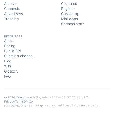
Archive
Countries
Channels
Regions
Advertisers
Cashier apps
Trending
Mini-apps
Channel stats
RESOURCES
About
Pricing
Public API
Submit a channel
Blog
Wiki
Glossary
FAQ
©
2026
Telegram Ads Spy
.
v
dev
·
2026-08-07 22:20 UTC
Privacy
Terms
DMCA
FOR DEVELOPERS
sitemap.xml
rss.xml
llms.txt
openapi.json