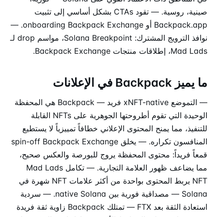
صينية، روسية. — تقود CTAs بشكل أساسي إلى تثبيت
Backpack.app أو onboarding Backpack Exchange. —
نوافذ الترويج المشترك: Solana Breakpoint، مواسم drop لـ
Mad Lads، إطلاقات منتجات Backpack Exchange.
ما يميز Backpack في الإعلانات
— التموضع xNFT-native فريد — Backpack هي المحفظة
الوحيدة التي تقوم أطروحتها الجوهرية على NFTs القابلة
للتنفيذ، مما يمنح المحتوى الإعلاني خطافاً تمييزياً لا يستطيع
المنافسون تكراره. — يخلق spin-off Backpack Exchange
قمعاً فريداً: محتوى المحفظة يروج للبورصة والعكس صحيح،
مما يضاعف ظهور العلامة التجارية. — تكامل Mad Lads
NFT يربط المحتوى بواحدة من أكثر علامات NFT شهرة في
Solana — مصداقية فورية بين native Solana. — سردية
استعادة الثقة بعد FTX — تمتلك Backpack زاوية ثقة فريدة