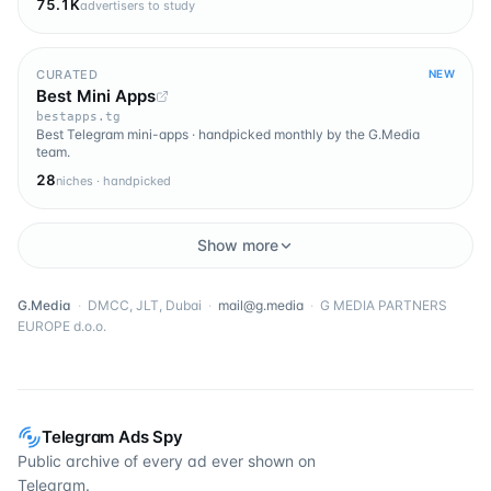
75.1K
advertisers to study
CURATED
NEW
Best Mini Apps
bestapps.tg
Best Telegram mini-apps · handpicked monthly by the G.Media
team.
28
niches · handpicked
Show more
G.Media
·
DMCC, JLT, Dubai
·
mail@g.media
·
G MEDIA PARTNERS
EUROPE d.o.o.
Telegram Ads Spy
Public archive of every ad ever shown on
Telegram.