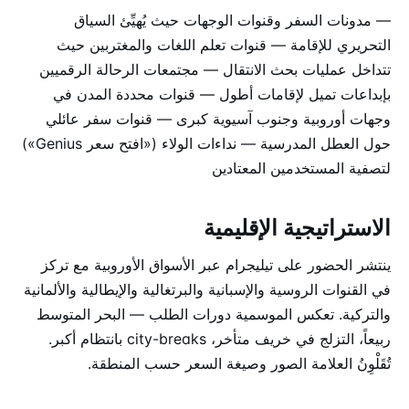
— مدونات السفر وقنوات الوجهات حيث يُهيِّئ السياق
التحريري للإقامة — قنوات تعلم اللغات والمغتربين حيث
تتداخل عمليات بحث الانتقال — مجتمعات الرحالة الرقميين
بإبداعات تميل لإقامات أطول — قنوات محددة المدن في
وجهات أوروبية وجنوب آسيوية كبرى — قنوات سفر عائلي
حول العطل المدرسية — نداءات الولاء («افتح سعر Genius»)
لتصفية المستخدمين المعتادين
الاستراتيجية الإقليمية
ينتشر الحضور على تيليجرام عبر الأسواق الأوروبية مع تركز
في القنوات الروسية والإسبانية والبرتغالية والإيطالية والألمانية
والتركية. تعكس الموسمية دورات الطلب — البحر المتوسط
ربيعاً، التزلج في خريف متأخر، city-breaks بانتظام أكبر.
تُقَلْوِنُ العلامة الصور وصيغة السعر حسب المنطقة.