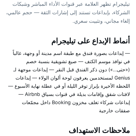
تيليجرام تظهر العلامة عبر قنوات الأداء المباشر وشبكات
الشركاء، بإبداعات تستند إلى إشارات الثقة — حجم عالمي،
إلغاء مجاني، وتثبيت سعري.
أنماط الإبداع على تيليجرام
— إبداعات بصورة فندق مع طبقة اسم مدينة أو وجهة، غالباً
في نوافذ موسم الكتف — صيغ تشويقية بنسبة خصم
(«حتى…») دون ذكر الفندق قبل النقر — إبداعات موجهة لـ
Genius لمستخدمين يعرفون لوحة ألوان الولاء — إبداعات
اللحظة الأخيرة بإبراز توفر الليلة أو في عطلة نهاية الأسبوع —
لافتات شقق وإقامات بديلة في قنوات بسياق Airbnb —
إبداعات شركاء تغلف مخزون Booking داخل مجمّعات
صفقات خارجية
ملاحظات الاستهداف