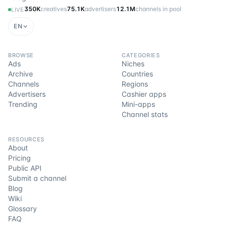
350K
creatives
75.1K
advertisers
12.1M
channels in pool
LIVE
EN
BROWSE
CATEGORIES
Ads
Niches
Archive
Countries
Channels
Regions
Advertisers
Cashier apps
Trending
Mini-apps
Channel stats
RESOURCES
About
Pricing
Public API
Submit a channel
Blog
Wiki
Glossary
FAQ