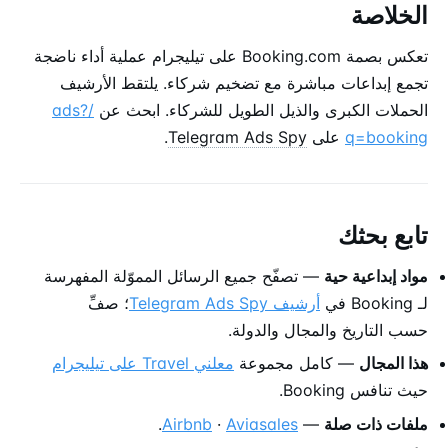
الخلاصة
تعكس بصمة Booking.com على تيليجرام عملية أداء ناضجة
تجمع إبداعات مباشرة مع تضخيم شركاء. يلتقط الأرشيف
الحملات الكبرى والذيل الطويل للشركاء. ابحث عن
/ads?
q=booking
على
Telegram Ads Spy
.
تابع بحثك
مواد إبداعية حية
— تصفّح جميع الرسائل المموّلة المفهرسة
لـ Booking في
أرشيف Telegram Ads Spy
؛ صفِّ
حسب التاريخ والمجال والدولة.
هذا المجال
— كامل مجموعة
معلني Travel على تيليجرام
حيث تنافس Booking.
ملفات ذات صلة
—
Aviasales
·
Airbnb
.