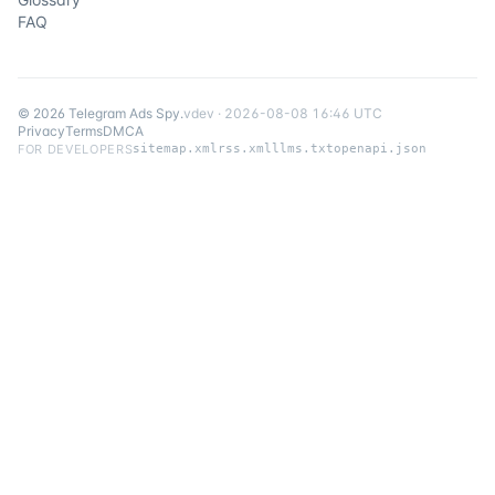
FAQ
©
2026
Telegram Ads Spy
.
v
dev
·
2026-08-08 16:46 UTC
Privacy
Terms
DMCA
FOR DEVELOPERS
sitemap.xml
rss.xml
llms.txt
openapi.json