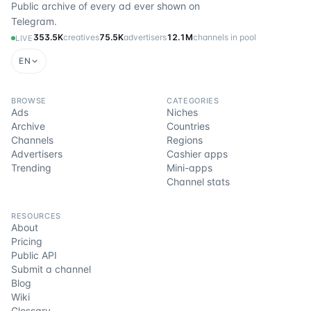
Public archive of every ad ever shown on
Telegram.
353.5K
creatives
75.5K
advertisers
12.1M
channels in pool
LIVE
EN
BROWSE
CATEGORIES
Ads
Niches
Archive
Countries
Channels
Regions
Advertisers
Cashier apps
Trending
Mini-apps
Channel stats
RESOURCES
About
Pricing
Public API
Submit a channel
Blog
Wiki
Glossary