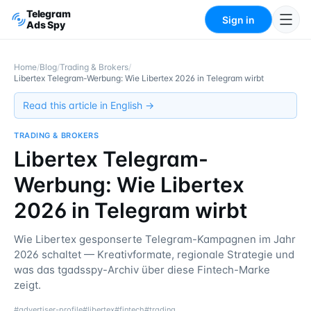
Telegram
Sign in
Ads Spy
Home
/
Blog
/
Trading & Brokers
/
Libertex Telegram-Werbung: Wie Libertex 2026 in Telegram wirbt
Read this article in English →
TRADING & BROKERS
Libertex Telegram-
Werbung: Wie Libertex
2026 in Telegram wirbt
Wie Libertex gesponserte Telegram-Kampagnen im Jahr
2026 schaltet — Kreativformate, regionale Strategie und
was das tgadsspy-Archiv über diese Fintech-Marke
zeigt.
#
advertiser-profile
#
libertex
#
fintech
#
trading