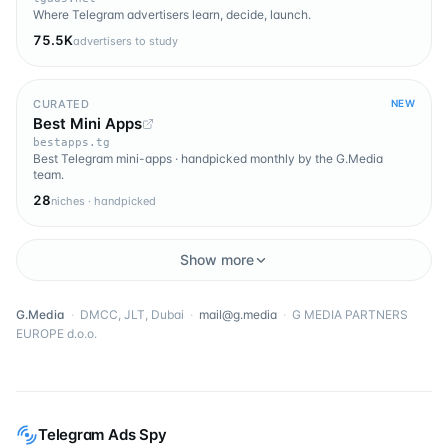
Where Telegram advertisers learn, decide, launch.
75.5K
advertisers to study
CURATED
NEW
Best Mini Apps
bestapps.tg
Best Telegram mini-apps · handpicked monthly by the G.Media
team.
28
niches · handpicked
Show more
G.Media
·
DMCC, JLT, Dubai
·
mail@g.media
·
G MEDIA PARTNERS
EUROPE d.o.o.
Telegram Ads Spy