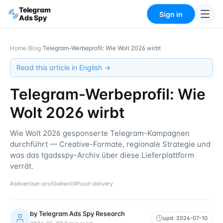
Telegram
Sign in
Ads Spy
Home
/
Blog
/
Telegram-Werbeprofil: Wie Wolt 2026 wirbt
Read this article in English →
Telegram-Werbeprofil: Wie
Wolt 2026 wirbt
Wie Wolt 2026 gesponserte Telegram-Kampagnen
durchführt — Creative-Formate, regionale Strategie und
was das tgadsspy-Archiv über diese Liefer­plattform
verrät.
#
advertiser-profile
#
wolt
#
food-delivery
by
Telegram Ads Spy Research
upd.
2026-07-10