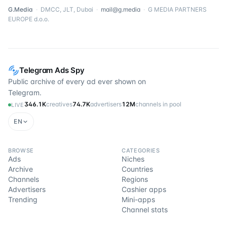
G.Media
·
DMCC, JLT, Dubai
·
mail@g.media
·
G MEDIA PARTNERS
EUROPE d.o.o.
Telegram Ads Spy
Public archive of every ad ever shown on
Telegram.
346.1K
creatives
74.7K
advertisers
12M
channels in pool
LIVE
EN
BROWSE
CATEGORIES
Ads
Niches
Archive
Countries
Channels
Regions
Advertisers
Cashier apps
Trending
Mini-apps
Channel stats