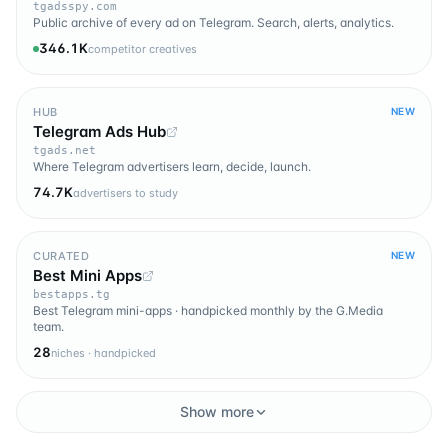
tgadsspy.com
Public archive of every ad on Telegram. Search, alerts, analytics.
346.1K
competitor creatives
HUB
NEW
Telegram Ads Hub
tgads.net
Where Telegram advertisers learn, decide, launch.
74.7K
advertisers to study
CURATED
NEW
Best Mini Apps
bestapps.tg
Best Telegram mini-apps · handpicked monthly by the G.Media
team.
28
niches · handpicked
Show more