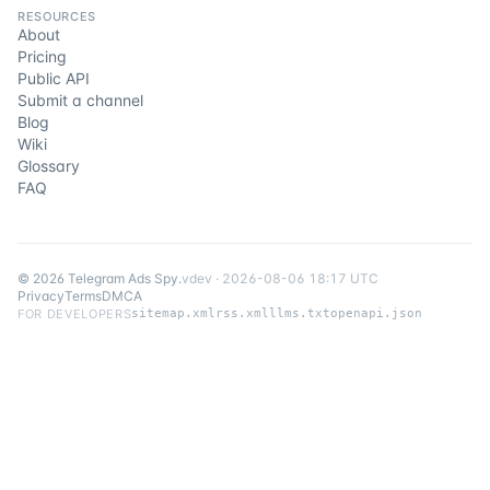
RESOURCES
About
Pricing
Public API
Submit a channel
Blog
Wiki
Glossary
FAQ
©
2026
Telegram Ads Spy
.
v
dev
·
2026-08-06 18:17 UTC
Privacy
Terms
DMCA
FOR DEVELOPERS
sitemap.xml
rss.xml
llms.txt
openapi.json