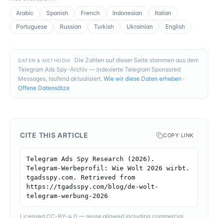
Arabic
Spanish
French
Indonesian
Italian
Portuguese
Russian
Turkish
Ukrainian
English
Die Zahlen auf dieser Seite stammen aus dem
DATEN & METHODIK
Telegram Ads Spy-Archiv — indexierte Telegram Sponsored
Messages, laufend aktualisiert.
Wie wir diese Daten erheben
·
Offene Datensätze
CITE THIS ARTICLE
COPY LINK
Telegram Ads Spy Research (2026). 
Telegram-Werbeprofil: Wie Wolt 2026 wirbt. 
tgadsspy.com. Retrieved from 
https://tgadsspy.com/blog/de-wolt-
telegram-werbung-2026
Licensed CC-BY-4.0 — reuse allowed including commercial,