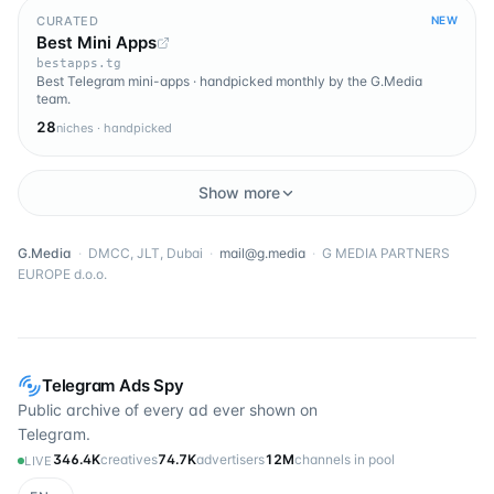
CURATED
NEW
Best Mini Apps
bestapps.tg
Best Telegram mini-apps · handpicked monthly by the G.Media
team.
28
niches · handpicked
Show more
G.Media
·
DMCC, JLT, Dubai
·
mail@g.media
·
G MEDIA PARTNERS
EUROPE d.o.o.
Telegram Ads Spy
Public archive of every ad ever shown on
Telegram.
346.4K
creatives
74.7K
advertisers
12M
channels in pool
LIVE