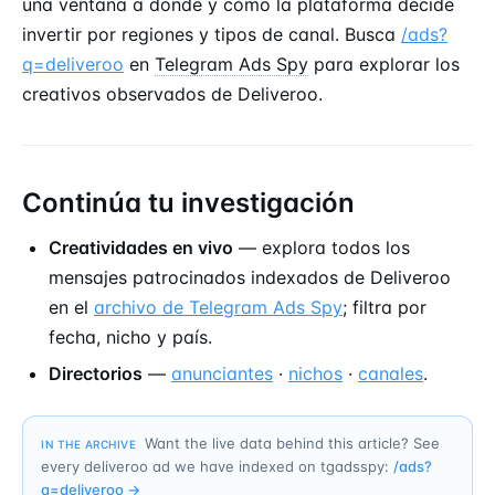
una ventana a dónde y cómo la plataforma decide
invertir por regiones y tipos de canal. Busca
/ads?
q=deliveroo
en
Telegram Ads Spy
para explorar los
creativos observados de Deliveroo.
Continúa tu investigación
Creatividades en vivo
— explora todos los
mensajes patrocinados indexados de Deliveroo
en el
archivo de Telegram Ads Spy
; filtra por
fecha, nicho y país.
Directorios
—
anunciantes
·
nichos
·
canales
.
Want the live data behind this article? See
IN THE ARCHIVE
every deliveroo ad we have indexed on tgadsspy:
/ads?
q=
deliveroo
→