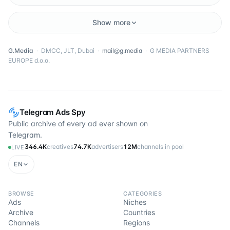
Show more
G.Media
·
DMCC, JLT, Dubai
·
mail@g.media
·
G MEDIA PARTNERS
EUROPE d.o.o.
Telegram Ads Spy
Public archive of every ad ever shown on
Telegram.
346.4K
creatives
74.7K
advertisers
12M
channels in pool
LIVE
EN
BROWSE
CATEGORIES
Ads
Niches
Archive
Countries
Channels
Regions