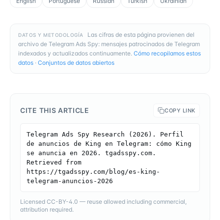
English
Portuguese
Russian
Turkish
Ukrainian
Las cifras de esta página provienen del
DATOS Y METODOLOGÍA
archivo de Telegram Ads Spy: mensajes patrocinados de Telegram
indexados y actualizados continuamente.
Cómo recopilamos estos
datos
·
Conjuntos de datos abiertos
CITE THIS ARTICLE
COPY LINK
Telegram Ads Spy Research (2026). Perfil 
de anuncios de King en Telegram: cómo King 
se anuncia en 2026. tgadsspy.com. 
Retrieved from 
https://tgadsspy.com/blog/es-king-
telegram-anuncios-2026
Licensed CC-BY-4.0 — reuse allowed including commercial,
attribution required.