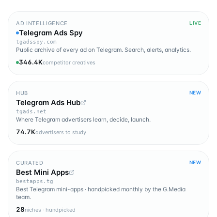
AD INTELLIGENCE
LIVE
Telegram Ads Spy
tgadsspy.com
Public archive of every ad on Telegram. Search, alerts, analytics.
346.4K
competitor creatives
HUB
NEW
Telegram Ads Hub
tgads.net
Where Telegram advertisers learn, decide, launch.
74.7K
advertisers to study
CURATED
NEW
Best Mini Apps
bestapps.tg
Best Telegram mini-apps · handpicked monthly by the G.Media
team.
28
niches · handpicked