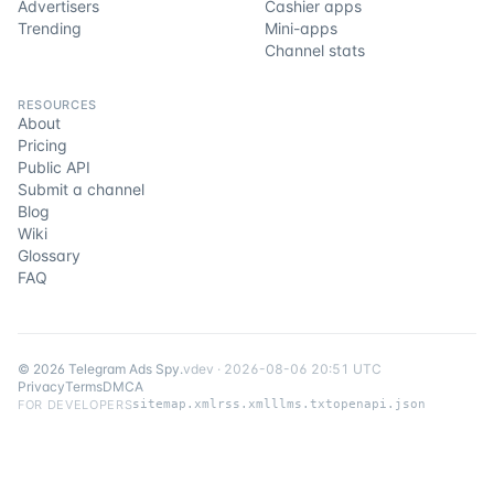
Advertisers
Cashier apps
Trending
Mini-apps
Channel stats
RESOURCES
About
Pricing
Public API
Submit a channel
Blog
Wiki
Glossary
FAQ
©
2026
Telegram Ads Spy
.
v
dev
·
2026-08-06 20:51 UTC
Privacy
Terms
DMCA
FOR DEVELOPERS
sitemap.xml
rss.xml
llms.txt
openapi.json