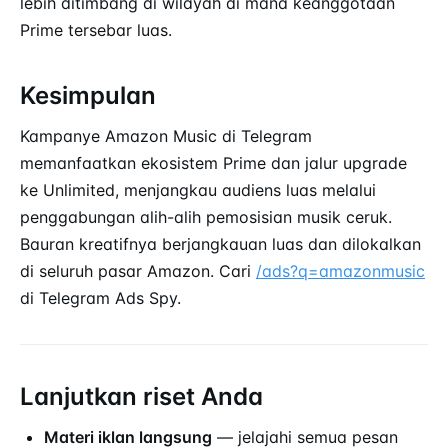
lebih ditimbang di wilayah di mana keanggotaan
Prime tersebar luas.
Kesimpulan
Kampanye Amazon Music di Telegram
memanfaatkan ekosistem Prime dan jalur upgrade
ke Unlimited, menjangkau audiens luas melalui
penggabungan alih-alih pemosisian musik ceruk.
Bauran kreatifnya berjangkauan luas dan dilokalkan
di seluruh pasar Amazon. Cari
/ads?q=amazonmusic
di Telegram Ads Spy.
Lanjutkan riset Anda
Materi iklan langsung
— jelajahi semua pesan