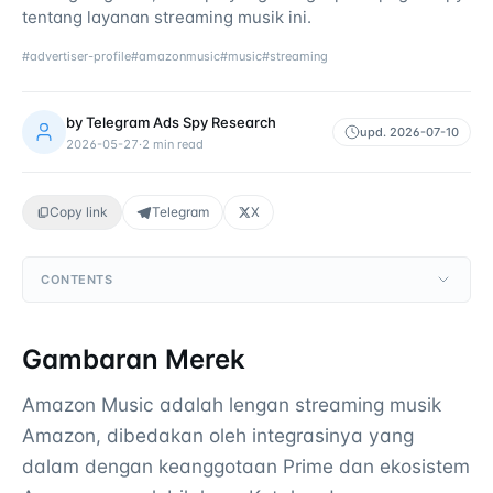
tentang layanan streaming musik ini.
#
advertiser-profile
#
amazonmusic
#
music
#
streaming
by
Telegram Ads Spy Research
upd.
2026-07-10
2026-05-27
·
2
min read
Copy link
Telegram
X
CONTENTS
Gambaran Merek
Amazon Music adalah lengan streaming musik
Amazon, dibedakan oleh integrasinya yang
dalam dengan keanggotaan Prime dan ekosistem