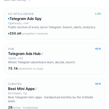
AD INTELLIGENCE
LIVE
Telegram Ads Spy
tgadsspy.com
Public archive of every ad on Telegram. Search, alerts, analytics.
350.6K
competitor creatives
HUB
NEW
Telegram Ads Hub
tgads.net
Where Telegram advertisers learn, decide, launch.
75.1K
advertisers to study
CURATED
NEW
Best Mini Apps
bestapps.tg
Best Telegram mini-apps · handpicked monthly by the G.Media
team.
28
niches · handpicked