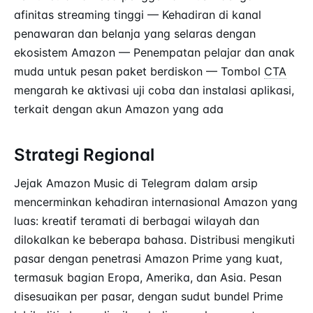
afinitas streaming tinggi — Kehadiran di kanal
penawaran dan belanja yang selaras dengan
ekosistem Amazon — Penempatan pelajar dan anak
muda untuk pesan paket berdiskon — Tombol
CTA
mengarah ke aktivasi uji coba dan instalasi aplikasi,
terkait dengan akun Amazon yang ada
Strategi Regional
Jejak Amazon Music di Telegram dalam arsip
mencerminkan kehadiran internasional Amazon yang
luas: kreatif teramati di berbagai wilayah dan
dilokalkan ke beberapa bahasa. Distribusi mengikuti
pasar dengan penetrasi Amazon Prime yang kuat,
termasuk bagian Eropa, Amerika, dan Asia. Pesan
disesuaikan per pasar, dengan sudut bundel Prime