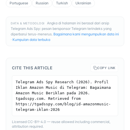
Portuguese
Russian
Turkish
Ukrainian
Angka di halaman ini berasal dari arsip
DATA & METODOLOGI
Telegram Ads Spy: pesan bersponsor Telegram terindeks yang
diperbarui terus-menerus.
Bagaimana kami mengumpulkan data ini
·
Kumpulan data terbuka
CITE THIS ARTICLE
COPY LINK
Telegram Ads Spy Research (2026). Profil 
Iklan Amazon Music di Telegram: Bagaimana 
Amazon Music Beriklan pada 2026. 
tgadsspy.com. Retrieved from 
https://tgadsspy.com/blog/id-amazonmusic-
telegram-iklan-2026
Licensed CC-BY-4.0 — reuse allowed including commercial,
attribution required.