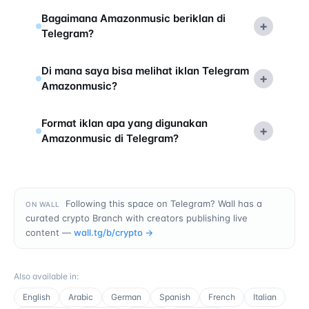
Bagaimana Amazonmusic beriklan di
+
Telegram?
Di mana saya bisa melihat iklan Telegram
+
Amazonmusic?
Format iklan apa yang digunakan
+
Amazonmusic di Telegram?
Following this space on Telegram? Wall has a
ON WALL
curated crypto Branch with creators publishing live
content —
wall.tg/b/
crypto
→
Also available in
:
English
Arabic
German
Spanish
French
Italian