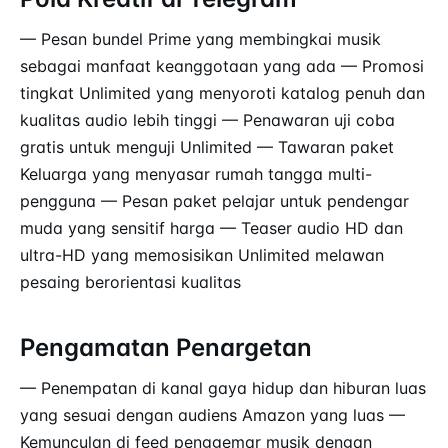
— Pesan bundel Prime yang membingkai musik
sebagai manfaat keanggotaan yang ada — Promosi
tingkat Unlimited yang menyoroti katalog penuh dan
kualitas audio lebih tinggi — Penawaran uji coba
gratis untuk menguji Unlimited — Tawaran paket
Keluarga yang menyasar rumah tangga multi-
pengguna — Pesan paket pelajar untuk pendengar
muda yang sensitif harga — Teaser audio HD dan
ultra-HD yang memosisikan Unlimited melawan
pesaing berorientasi kualitas
Pengamatan Penargetan
— Penempatan di kanal gaya hidup dan hiburan luas
yang sesuai dengan audiens Amazon yang luas —
Kemunculan di feed penggemar musik dengan