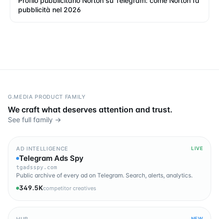
Profilo pubblicitario Norton su Telegram: come Norton fa
pubblicità nel 2026
G.MEDIA PRODUCT FAMILY
We craft what deserves attention and trust.
See full family →
AD INTELLIGENCE
LIVE
Telegram Ads Spy
tgadsspy.com
Public archive of every ad on Telegram. Search, alerts, analytics.
349.5K
competitor creatives
HUB
NEW