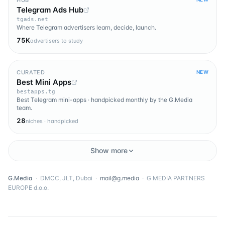
Telegram Ads Hub
tgads.net
Where Telegram advertisers learn, decide, launch.
75K
advertisers to study
CURATED
NEW
Best Mini Apps
bestapps.tg
Best Telegram mini-apps · handpicked monthly by the G.Media
team.
28
niches · handpicked
Show more
G.Media
·
DMCC, JLT, Dubai
·
mail@g.media
·
G MEDIA PARTNERS
EUROPE d.o.o.