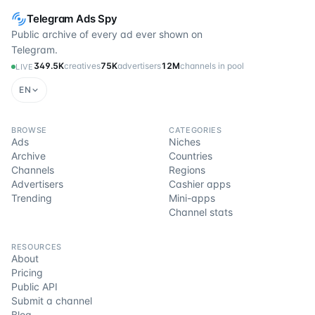
Telegram Ads Spy
Public archive of every ad ever shown on
Telegram.
349.5K
creatives
75K
advertisers
12M
channels in pool
LIVE
EN
BROWSE
CATEGORIES
Ads
Niches
Archive
Countries
Channels
Regions
Advertisers
Cashier apps
Trending
Mini-apps
Channel stats
RESOURCES
About
Pricing
Public API
Submit a channel
Blog