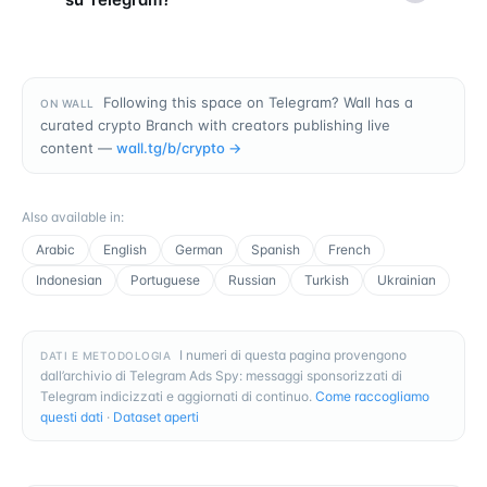
Following this space on Telegram? Wall has a
ON WALL
curated crypto Branch with creators publishing live
content —
wall.tg/b/
crypto
→
Also available in
:
Arabic
English
German
Spanish
French
Indonesian
Portuguese
Russian
Turkish
Ukrainian
I numeri di questa pagina provengono
DATI E METODOLOGIA
dall’archivio di Telegram Ads Spy: messaggi sponsorizzati di
Telegram indicizzati e aggiornati di continuo.
Come raccogliamo
questi dati
·
Dataset aperti