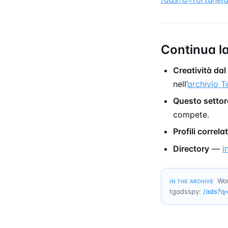
Continua la
Creatività dal
nell’
archivio 
Questo settor
compete.
Profili correlat
Directory
—
i
Wan
IN THE ARCHIVE
tgadsspy:
/ads?q