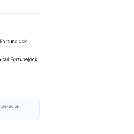
 Fortunejack
n cui Fortunejack
 indexed on