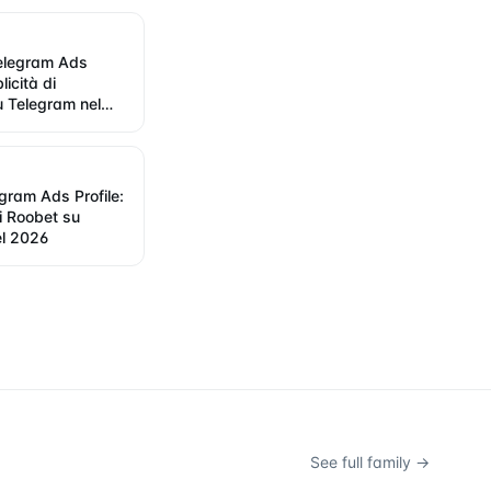
elegram Ads
licità di
u Telegram nel
gram Ads Profile:
i Roobet su
l 2026
See full family →