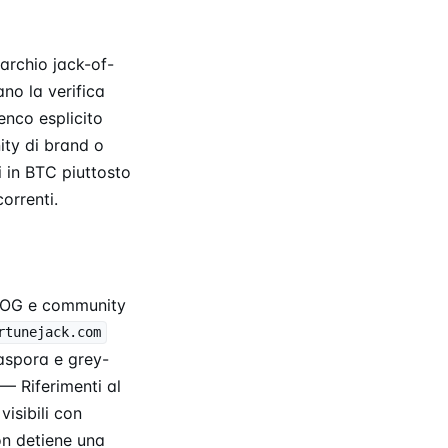
archio jack-of-
no la verifica
enco esplicito
ity di brand o
 in BTC piuttosto
orrenti.
n-OG e community
rtunejack.com
aspora e grey-
 — Riferimenti al
visibili con
on detiene una