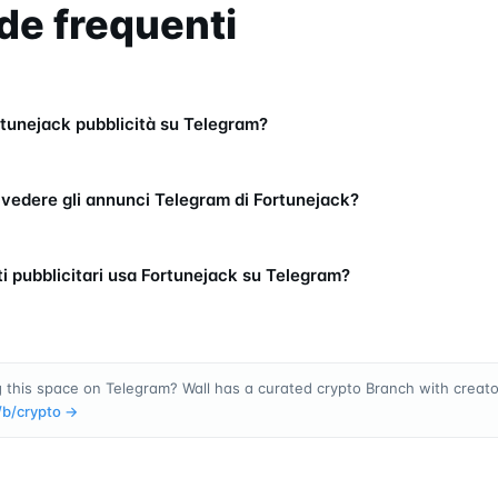
e frequenti
tunejack pubblicità su Telegram?
vedere gli annunci Telegram di Fortunejack?
i pubblicitari usa Fortunejack su Telegram?
 this space on Telegram? Wall has a curated crypto Branch with creator
/b/
crypto
→