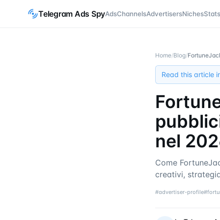
Telegram Ads Spy
Ads
Channels
Advertisers
Niches
Stat
Home
/
Blog
/
FortuneJack
Read this article 
Fortune
pubblic
nel 20
Come FortuneJac
creativi, strateg
#
advertiser-profile
#
fort