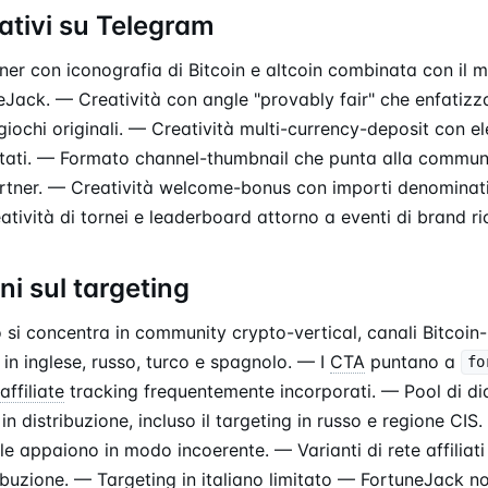
ativi su Telegram
er con iconografia di Bitcoin e altcoin combinata con il m
Jack. — Creatività con angle "provably fair" che enfatizza
 giochi originali. — Creatività multi-currency-deposit con el
ttati. — Formato channel-thumbnail che punta alla commun
partner. — Creatività welcome-bonus con importi denominati
atività di tornei e leaderboard attorno a eventi di brand ric
i sul targeting
 si concentra in community crypto-vertical, canali Bitcoi
n in inglese, russo, turco e spagnolo. — I
CTA
puntano a
fo
affiliate
tracking frequentemente incorporati. — Pool di di
n distribuzione, incluso il targeting in russo e regione CIS.
e appaiono in modo incoerente. — Varianti di rete affiliati 
ibuzione. — Targeting in italiano limitato — FortuneJack n