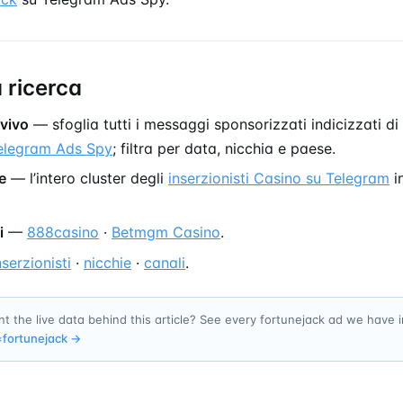
 ricerca
 vivo
— sfoglia tutti i messaggi sponsorizzati indicizzati di
Telegram Ads Spy
; filtra per data, nicchia e paese.
e
— l’intero cluster degli
inserzionisti Casino su Telegram
i
i
—
888casino
·
Betmgm Casino
.
nserzionisti
·
nicchie
·
canali
.
t the live data behind this article? See every fortunejack ad we have
=
fortunejack
→