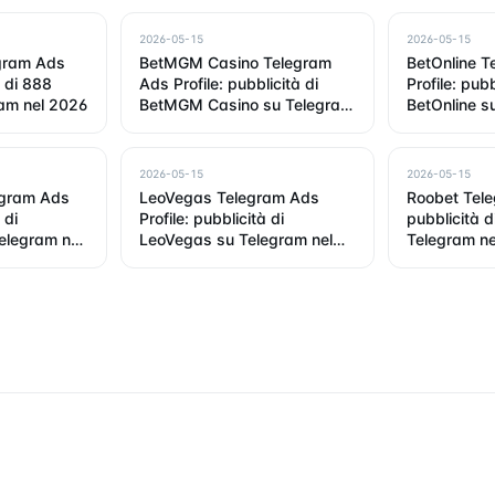
2026-05-15
2026-05-15
gram Ads
BetMGM Casino Telegram
BetOnline T
à di 888
Ads Profile: pubblicità di
Profile: pubb
am nel 2026
BetMGM Casino su Telegram
BetOnline s
nel 2026
2026
2026-05-15
2026-05-15
egram Ads
LeoVegas Telegram Ads
Roobet Tele
 di
Profile: pubblicità di
pubblicità d
elegram nel
LeoVegas su Telegram nel
Telegram ne
2026