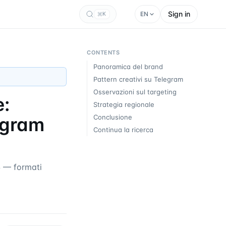
Sign in
EN
K
CONTENTS
Panoramica del brand
Pattern creativi su Telegram
Osservazioni sul targeting
e:
Strategia regionale
Conclusione
egram
Continua la ricerca
 — formati