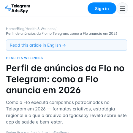
Telegram
Sign in
Ads Spy
Home
/
Blog
/
Health & Wellness
/
Perfil de anúncios da Flo no Telegram: como a Flo anuncia em 2026
Read this article in English →
HEALTH & WELLNESS
Perfil de anúncios da Flo no
Telegram: como a Flo
anuncia em 2026
Como a Flo executa campanhas patrocinadas no
Telegram em 2026 — formatos criativos, estratégia
regional e o que o arquivo da tgadsspy revela sobre este
app de saúde e bem-estar.
#
advertiser-profile
#
flo
#
health
#
wellness