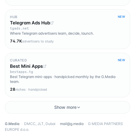
HUB
NEW
Telegram Ads Hub
tgads.net
Where Telegram advertisers learn, decide, launch.
74.7K
advertisers to study
CURATED
NEW
Best Mini Apps
bestapps.tg
Best Telegram mini-apps · handpicked monthly by the G.Media
team.
28
niches · handpicked
Show more
G.Media
·
DMCC, JLT, Dubai
·
mail@g.media
·
G MEDIA PARTNERS
EUROPE d.o.o.