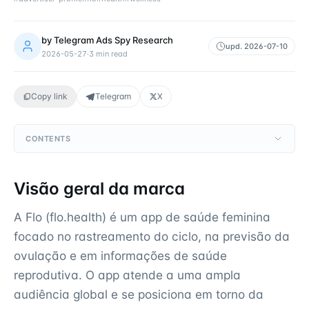
by
Telegram Ads Spy Research
upd.
2026-07-10
2026-05-27
·
3
min read
Copy link
Telegram
X
CONTENTS
Visão geral da marca
A Flo (flo.health) é um app de saúde feminina
focado no rastreamento do ciclo, na previsão da
ovulação e em informações de saúde
reprodutiva. O app atende a uma ampla
audiência global e se posiciona em torno da