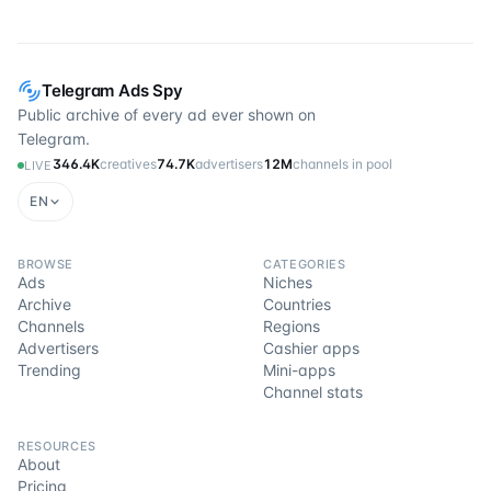
Telegram Ads Spy
Public archive of every ad ever shown on
Telegram.
346.4K
creatives
74.7K
advertisers
12M
channels in pool
LIVE
EN
BROWSE
CATEGORIES
Ads
Niches
Archive
Countries
Channels
Regions
Advertisers
Cashier apps
Trending
Mini-apps
Channel stats
RESOURCES
About
Pricing