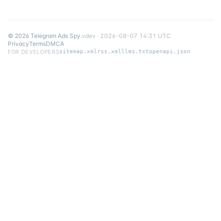
©
2026
Telegram Ads Spy
.
v
dev
·
2026-08-07 14:31 UTC
Privacy
Terms
DMCA
FOR DEVELOPERS
sitemap.xml
rss.xml
llms.txt
openapi.json