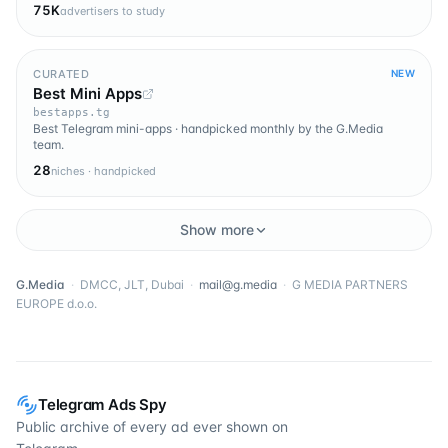
75K
advertisers to study
CURATED
NEW
Best Mini Apps
bestapps.tg
Best Telegram mini-apps · handpicked monthly by the G.Media
team.
28
niches · handpicked
Show more
G.Media
·
DMCC, JLT, Dubai
·
mail@g.media
·
G MEDIA PARTNERS
EUROPE d.o.o.
Telegram Ads Spy
Public archive of every ad ever shown on