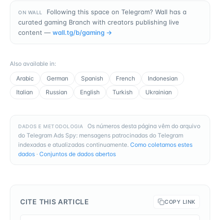
Following this space on Telegram? Wall has a
ON WALL
curated gaming Branch with creators publishing live
content —
wall.tg/b/
gaming
→
Also available in
:
Arabic
German
Spanish
French
Indonesian
Italian
Russian
English
Turkish
Ukrainian
Os números desta página vêm do arquivo
DADOS E METODOLOGIA
do Telegram Ads Spy: mensagens patrocinadas do Telegram
indexadas e atualizadas continuamente.
Como coletamos estes
dados
·
Conjuntos de dados abertos
CITE THIS ARTICLE
COPY LINK