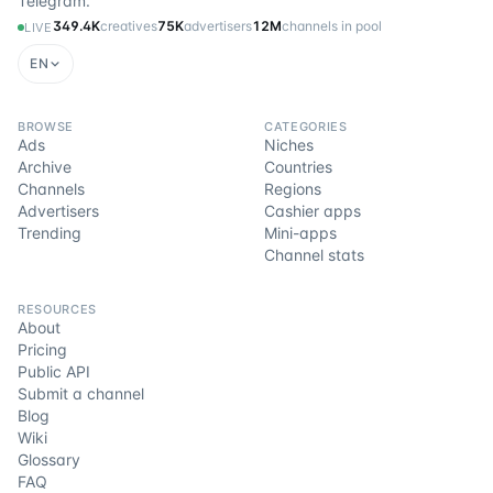
Telegram.
349.4K
creatives
75K
advertisers
12M
channels in pool
LIVE
EN
BROWSE
CATEGORIES
Ads
Niches
Archive
Countries
Channels
Regions
Advertisers
Cashier apps
Trending
Mini-apps
Channel stats
RESOURCES
About
Pricing
Public API
Submit a channel
Blog
Wiki
Glossary
FAQ