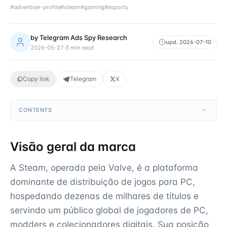
#
advertiser-profile
#
steam
#
gaming
#
esports
by
Telegram Ads Spy Research
upd.
2026-07-10
2026-05-27
·
3
min read
Copy link
Telegram
X
CONTENTS
Visão geral da marca
A Steam, operada pela Valve, é a plataforma
dominante de distribuição de jogos para PC,
hospedando dezenas de milhares de títulos e
servindo um público global de jogadores de PC,
modders e colecionadores digitais. Sua posição