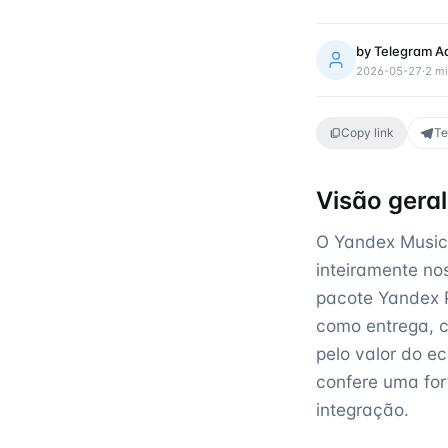
by
Telegram A
2026-05-27
·
2
mi
Copy link
Te
Visão gera
O Yandex Music 
inteiramente no
pacote Yandex P
como entrega, 
pelo valor do e
confere uma for
integração.