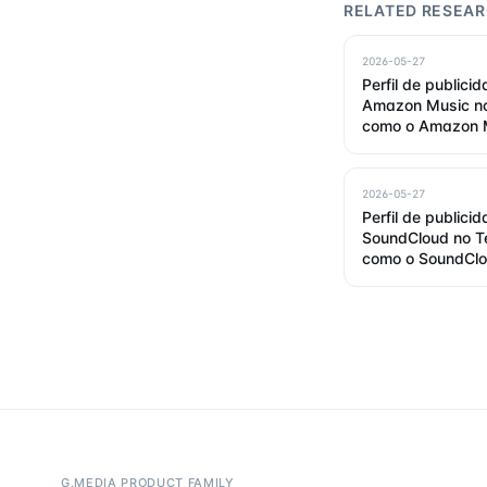
RELATED RESEA
2026-05-27
Perfil de publici
Amazon Music no
como o Amazon 
anuncia em 202
2026-05-27
Perfil de publici
SoundCloud no T
como o SoundClo
em 2026
G.MEDIA PRODUCT FAMILY