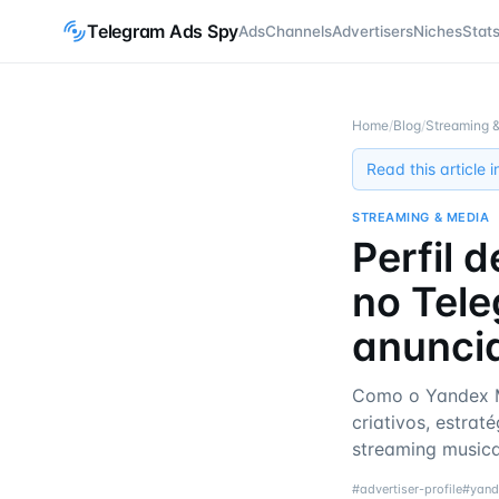
Telegram Ads Spy
Ads
Channels
Advertisers
Niches
Stat
Home
/
Blog
/
Streaming 
Read this article 
STREAMING & MEDIA
Perfil 
no Tel
anunci
Como o Yandex M
criativos, estrat
streaming musica
#
advertiser-profile
#
yand