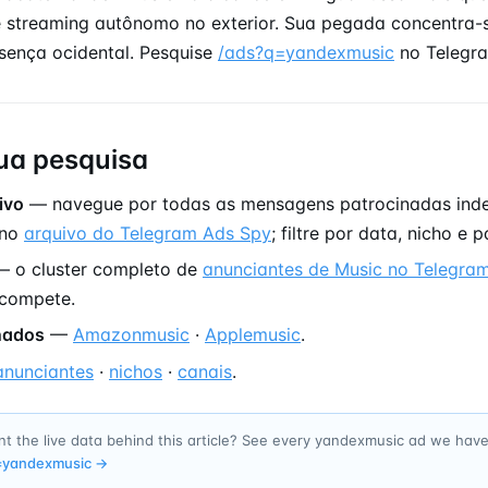
 streaming autônomo no exterior. Sua pegada concentra-
sença ocidental. Pesquise
/ads?q=yandexmusic
no Telegra
ua pesquisa
ivo
— navegue por todas as mensagens patrocinadas ind
 no
arquivo do Telegram Ads Spy
; filtre por data, nicho e p
 o cluster completo de
anunciantes de Music no Telegra
compete.
onados
—
Amazonmusic
·
Applemusic
.
anunciantes
·
nichos
·
canais
.
t the live data behind this article? See every yandexmusic ad we hav
=
yandexmusic
→