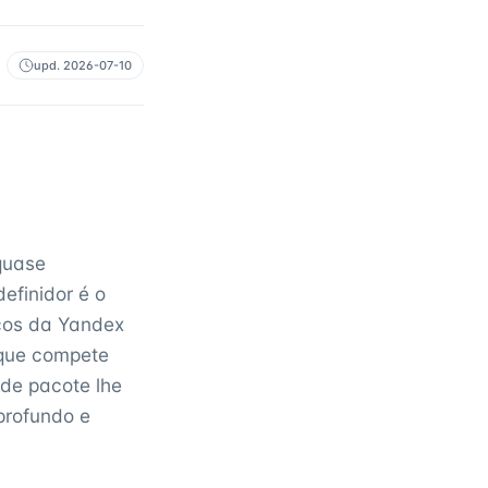
upd.
2026-07-10
quase
efinidor é o
ços da Yandex
 que compete
 de pacote lhe
profundo e