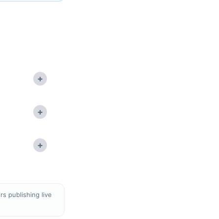
+
+
+
s publishing live