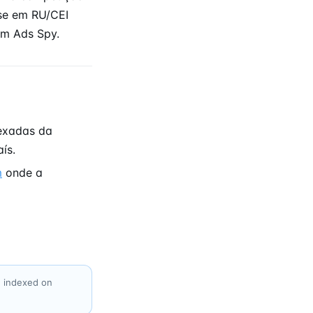
se em RU/CEI
m Ads Spy.
exadas da
aís.
m
onde a
e indexed on