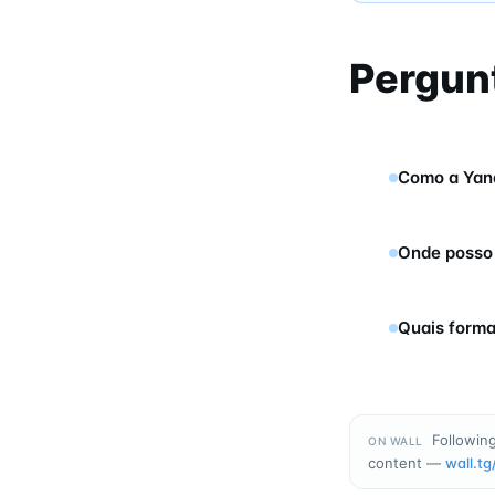
Pergun
Como a Yan
Onde posso 
Quais forma
Following
ON WALL
content —
wall.tg