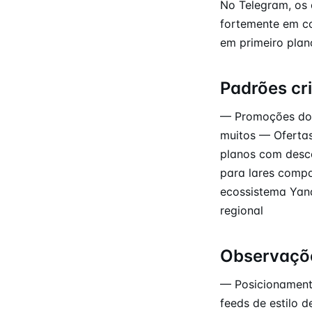
No Telegram, os 
fortemente em co
em primeiro plan
Padrões cr
— Promoções do 
muitos — Ofertas
planos com desco
para lares compa
ecossistema Yand
regional
Observaçõ
— Posicionament
feeds de estilo 