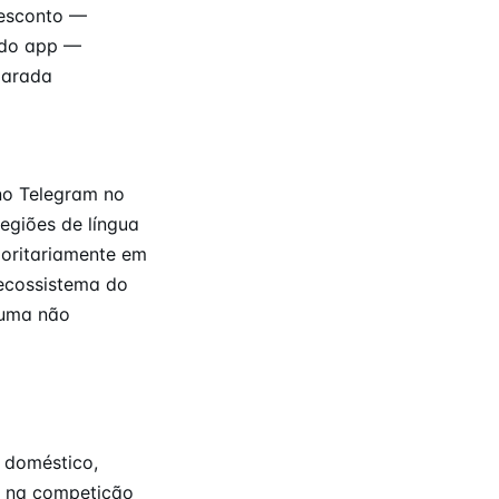
desconto —
 do app —
parada
 no Telegram no
egiões de língua
joritariamente em
 ecossistema do
 uma não
 doméstico,
e na competição