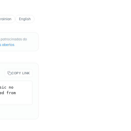
rainian
English
 patrocinadas do
s abertos
COPY LINK
ic no 
d from 