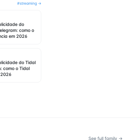
#
streaming
→
blicidade do
elegram: como o
ncia em 2026
blicidade do Tidal
: como o Tidal
 2026
See full family →