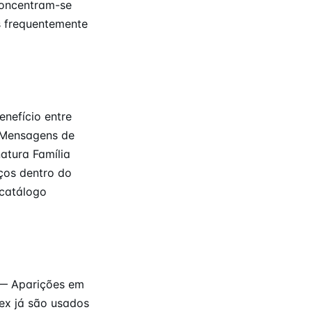
oncentram-se
s frequentemente
nefício entre
— Mensagens de
atura Família
ços dentro do
 catálogo
 — Aparições em
ex já são usados