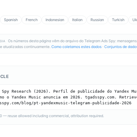
Spanish
French
Indonesian
Italian
Russian
Turkish
Uk
Os números desta página vêm do arquivo do Telegram Ads Spy: mensagens
GIA
e atualizadas continuamente.
Como coletamos estes dados
·
Conjuntos de dado
ICLE
 Spy Research (2026). Perfil de publicidade do Yandex Mus
mo o Yandex Music anuncia em 2026. tgadsspy.com. Retrieve
sspy.com/blog/pt-yandexmusic-telegram-publicidade-2026
— reuse allowed including commercial, attribution required.