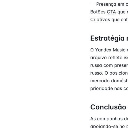
— Presença em c
Botões
CTA
que d
Criativos que en
Estratégia 
O Yandex Music é
arquivo reflete 
russa com presen
russo. O posicio
mercado domésti
prioridade nas 
Conclusão
As campanhas do
apoiando-se no p