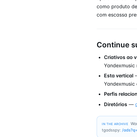
como produto de
com escassa pre
Continue s
Criativos ao v
Yandexmusic
Esta vertical
—
Yandexmusic 
Perfis relaci
Diretórios
—
Wan
IN THE ARCHIVE
tgadsspy:
/ads?q