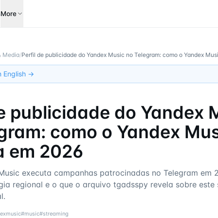
s
More
& Media
/
Perfil de publicidade do Yandex Music no Telegram: como o Yandex Mu
in English →
de publicidade do Yandex 
egram: como o Yandex Mus
a em 2026
usic executa campanhas patrocinadas no Telegram em 
égia regional e o que o arquivo tgadsspy revela sobre este
l.
exmusic
#
music
#
streaming