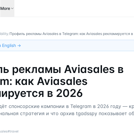
s
More
bility
/
Профиль рекламы Aviasales в Telegram: как Aviasales рекламируется в
in English →
ь рекламы Aviasales в
m: как Aviasales
ируется в 2026
едёт спонсорские кампании в Telegram в 2026 году — 
альная стратегия и что архив tgadsspy показывает об 
sales
#
travel