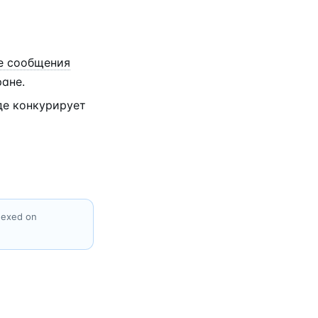
е сообщения
ране.
где конкурирует
ndexed on