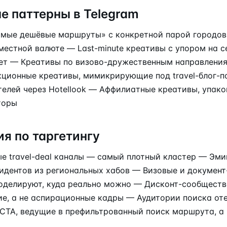
е паттерны в Telegram
мые дешёвые маршруты» с конкретной парой городов
/местной валюте — Last-minute креативы с упором на 
т — Креативы по визово-дружественным направления
ционные креативы, мимикрирующие под travel-блог-п
телей через Hotellook — Аффилиатные креативы, упако
торы
я по таргетингу
е travel-deal каналы — самый плотный кластер — Эми
идентов из региональных хабов — Визовые и докумен
оделируют, куда реально можно — Дисконт-сообществ
ие, а не аспирационные кадры — Аудитории поиска оте
CTA, ведущие в префильтрованный поиск маршрута, а