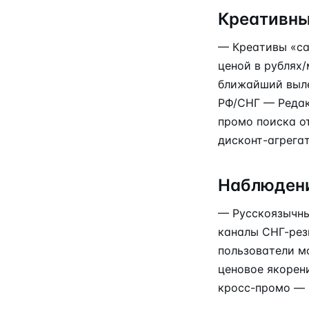
Креативны
— Креативы «са
ценой в рублях
ближайший выле
РФ/СНГ — Редак
промо поиска о
дисконт-агрега
Наблюдени
— Русскоязычны
каналы СНГ-рез
пользователи м
ценовое якорен
кросс-промо — 