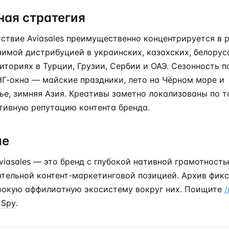
ная стратегия
тствие Aviasales преимущественно концентрируется в 
чимой дистрибуцией в украинских, казахских, белорус
ториях в Турции, Грузии, Сербии и ОАЭ. Сезонность п
Г-окна — майские праздники, лето на Чёрном море и
е, зимняя Азия. Креативы заметно локализованы по то
тивную репутацию контента бренда.
ие
viasales — это бренд с глубокой нативной грамотностью
ительной контент-маркетинговой позицией. Архив фик
рокую аффилиатную экосистему вокруг них. Поищите
/
 Spy
.