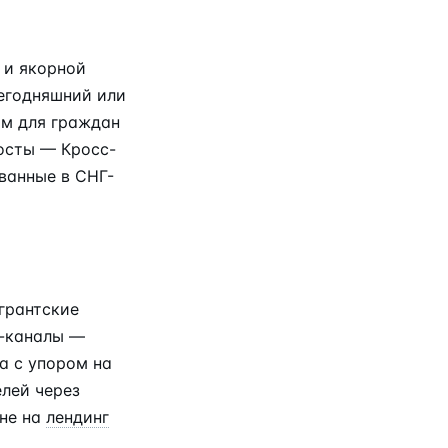
 и якорной
сегодняшний или
м для граждан
осты — Кросс-
ванные в СНГ-
грантские
т-каналы —
а с упором на
лей через
 не на
лендинг