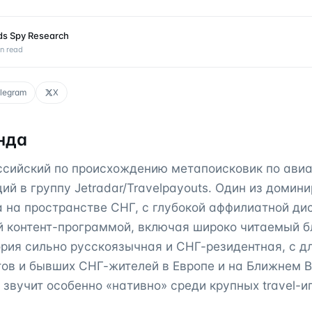
ds Spy Research
n read
legram
X
нда
оссийский по происхождению метапоисковик по ави
ий в группу Jetradar/Travelpayouts. Один из домини
 на пространстве СНГ, с глубокой аффилиатной ди
 контент-программой, включая широко читаемый бл
ория сильно русскоязычная и СНГ-резидентная, с 
ов и бывших СНГ-жителей в Европе и на Ближнем В
 звучит особенно «нативно» среди крупных travel-и