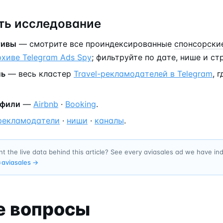
ь исследование
тивы
— смотрите все проиндексированные
спонсорски
рхиве Telegram Ads Spy
; фильтруйте по дате, нише и ст
ль
— весь кластер
Travel-рекламодателей в Telegram
, 
офили
—
Airbnb
·
Booking
.
рекламодатели
·
ниши
·
каналы
.
t the live data behind this article? See every aviasales ad we have i
=
aviasales
→
е вопросы