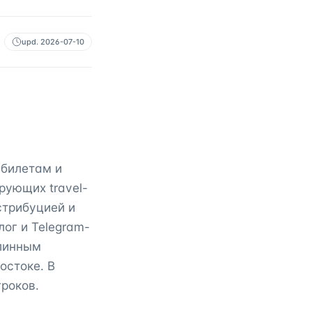
upd.
2026-07-10
абилетам и
рующих travel-
стрибуцией и
ог и Telegram-
длинным
остоке. В
гроков.