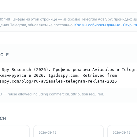
Цифры на этой странице — из архива Telegram Ads Spy: проиндекси
ЛОГИЯ
ения Telegram, обновляемые постоянно.
Как мы собираем данные
·
Открыт
ICLE
 Spy Research (2026). Профиль рекламы Aviasales в Telegra
кламируется в 2026. tgadsspy.com. Retrieved from 
sspy.com/blog/ru-aviasales-telegram-reklama-2026
— reuse allowed including commercial, attribution required.
RCH
2026-05-15
2026-05-15