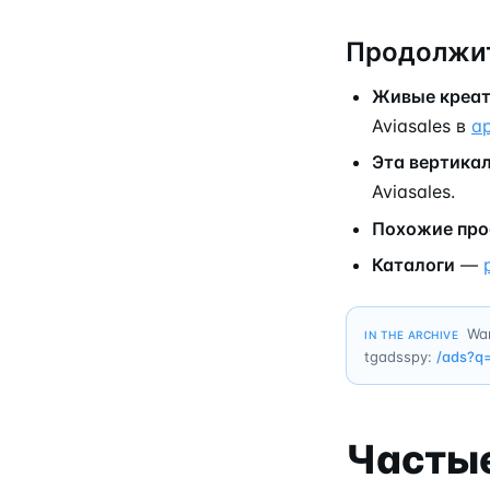
Продолжит
Живые креа
Aviasales в
а
Эта вертика
Aviasales.
Похожие пр
Каталоги
—
Wan
IN THE ARCHIVE
tgadsspy:
/ads?q
Часты