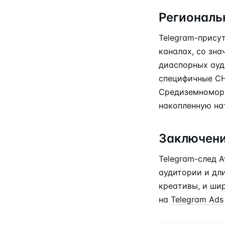
Региональ
Telegram-прису
каналах, со зна
диаспорных ауди
специфичные СН
Средиземноморь
накопленную на
Заключен
Telegram-след A
аудитории и дл
креативы, и ши
на
Telegram Ads