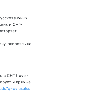
русскоязычных
ских и СНГ-
овторяет
ну, опираясь на
 в СНГ travel-
сирует и прямые
ads?q=aviasales