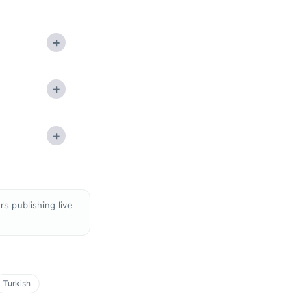
+
+
+
s publishing live
Turkish