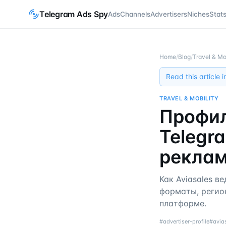
Telegram Ads Spy
Ads
Channels
Advertisers
Niches
Stat
Home
/
Blog
/
Travel & Mo
Read this article 
TRAVEL & MOBILITY
Профил
Telegra
реклам
Как Aviasales в
форматы, регион
платформе.
#
advertiser-profile
#
avia