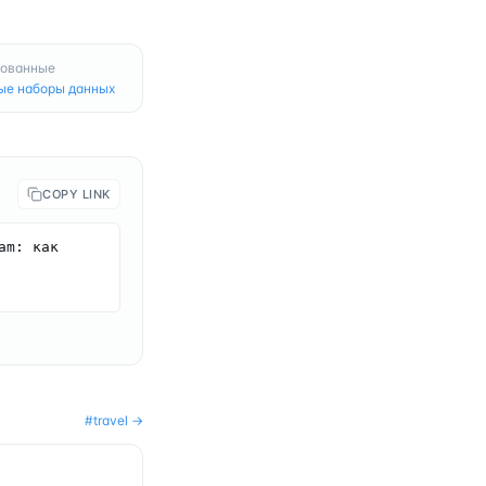
рованные
ые наборы данных
COPY LINK
m: как 
#
travel
→