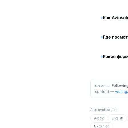
Как Aviasa
Где посмот
Какие форм
Following
ON WALL
content —
wall.tg
Also available in
:
Arabic
English
Ukrainian