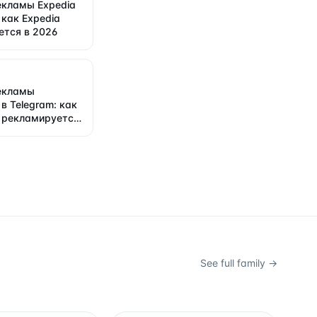
екламы Expedia
 как Expedia
ется в 2026
екламы
в Telegram: как
 рекламируется
See full family →