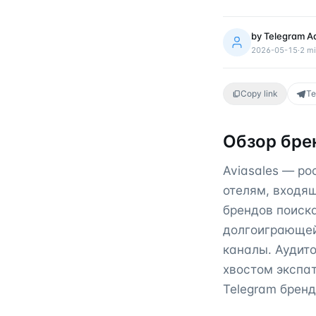
by
Telegram A
2026-05-15
·
2
mi
Copy link
Te
Обзор бре
Aviasales — р
отелям, входящ
брендов поиска
долгоиграющей
каналы. Аудит
хвостом экспат
Telegram бренд