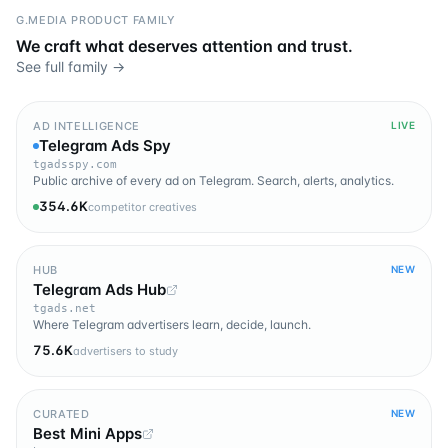
G.MEDIA PRODUCT FAMILY
We craft what deserves attention and trust.
See full family →
AD INTELLIGENCE
LIVE
Telegram Ads Spy
tgadsspy.com
Public archive of every ad on Telegram. Search, alerts, analytics.
354.6K
competitor creatives
HUB
NEW
Telegram Ads Hub
tgads.net
Where Telegram advertisers learn, decide, launch.
75.6K
advertisers to study
CURATED
NEW
Best Mini Apps