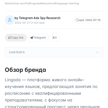
#
advertiser-profile
#
lingoda
#
education
#
language-learning
by
Telegram Ads Spy Research
upd.
2026-07-10
2026-05-27
·
2
min read
Copy link
Telegram
X
CONTENTS
Обзор бренда
Lingoda — платформа живого онлайн-
изучения языков, предлагающая занятия по
расписанию с квалифицированными
преподавателями, с фокусом на
структурированный прогресс через реальное