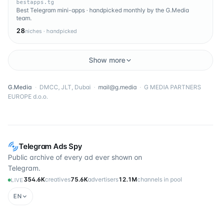
bestapps.tg
Best Telegram mini-apps · handpicked monthly by the G.Media
team.
28
niches · handpicked
Show more
G.Media
·
DMCC, JLT, Dubai
·
mail@g.media
·
G MEDIA PARTNERS
EUROPE d.o.o.
Telegram Ads Spy
Public archive of every ad ever shown on
Telegram.
354.6K
creatives
75.6K
advertisers
12.1M
channels in pool
LIVE
EN