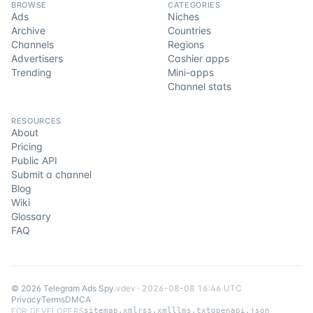
BROWSE
CATEGORIES
Ads
Niches
Archive
Countries
Channels
Regions
Advertisers
Cashier apps
Trending
Mini-apps
Channel stats
RESOURCES
About
Pricing
Public API
Submit a channel
Blog
Wiki
Glossary
FAQ
©
2026
Telegram Ads Spy
.
v
dev
·
2026-08-08 16:46 UTC
Privacy
Terms
DMCA
FOR DEVELOPERS
sitemap.xml
rss.xml
llms.txt
openapi.json