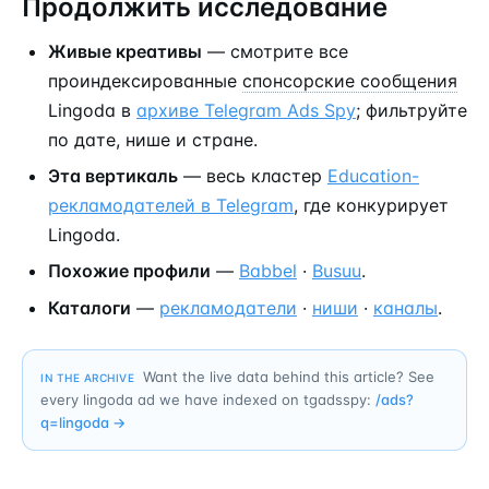
Продолжить исследование
Живые креативы
— смотрите все
проиндексированные
спонсорские сообщения
Lingoda в
архиве Telegram Ads Spy
; фильтруйте
по дате, нише и стране.
Эта вертикаль
— весь кластер
Education-
рекламодателей в Telegram
, где конкурирует
Lingoda.
Похожие профили
—
Babbel
·
Busuu
.
Каталоги
—
рекламодатели
·
ниши
·
каналы
.
Want the live data behind this article? See
IN THE ARCHIVE
every lingoda ad we have indexed on tgadsspy:
/ads?
q=
lingoda
→