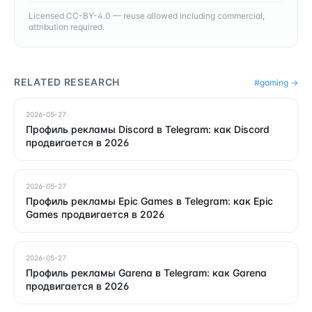
Licensed CC-BY-4.0 — reuse allowed including commercial,
attribution required.
RELATED RESEARCH
#
gaming
→
2026-05-27
Профиль рекламы Discord в Telegram: как Discord
продвигается в 2026
2026-05-27
Профиль рекламы Epic Games в Telegram: как Epic
Games продвигается в 2026
2026-05-27
Профиль рекламы Garena в Telegram: как Garena
продвигается в 2026