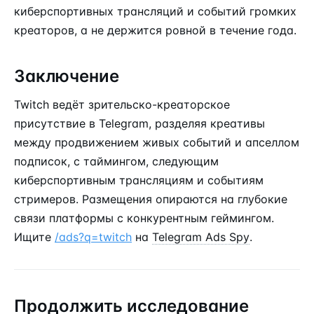
киберспортивных трансляций и событий громких
креаторов, а не держится ровной в течение года.
Заключение
Twitch ведёт зрительско-креаторское
присутствие в Telegram, разделяя креативы
между продвижением живых событий и апселлом
подписок, с таймингом, следующим
киберспортивным трансляциям и событиям
стримеров. Размещения опираются на глубокие
связи платформы с конкурентным геймингом.
Ищите
/ads?q=twitch
на
Telegram Ads Spy
.
Продолжить исследование