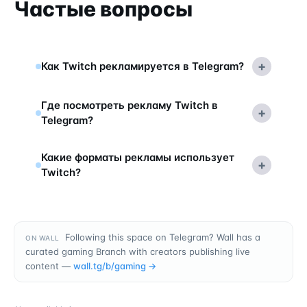
Частые вопросы
+
Как Twitch рекламируется в Telegram?
Где посмотреть рекламу Twitch в
+
Telegram?
Какие форматы рекламы использует
+
Twitch?
Following this space on Telegram? Wall has a
ON WALL
curated gaming Branch with creators publishing live
content —
wall.tg/b/
gaming
→