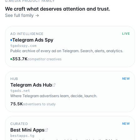
G.MEDIA PRODUCT FAMILY
We craft what deserves attention and trust.
See full family →
AD INTELLIGENCE
LIVE
Telegram Ads Spy
tgadsspy.com
Public archive of every ad on Telegram. Search, alerts, analytics.
353.7K
competitor creatives
HUB
NEW
Telegram Ads Hub
tgads.net
Where Telegram advertisers learn, decide, launch.
75.5K
advertisers to study
CURATED
NEW
Best Mini Apps
bestapps.tg