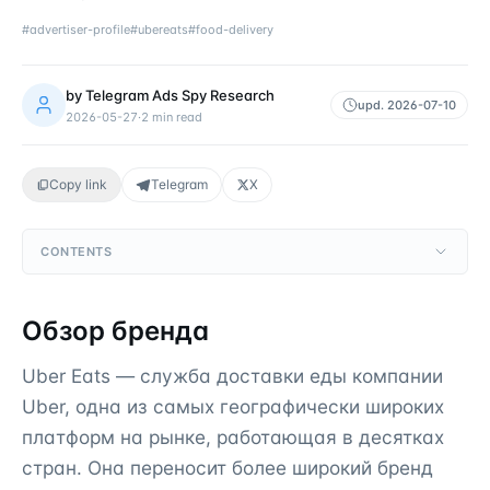
#
advertiser-profile
#
ubereats
#
food-delivery
by
Telegram Ads Spy Research
upd.
2026-07-10
2026-05-27
·
2
min read
Copy link
Telegram
X
CONTENTS
Обзор бренда
Uber Eats — служба доставки еды компании
Uber, одна из самых географически широких
платформ на рынке, работающая в десятках
стран. Она переносит более широкий бренд