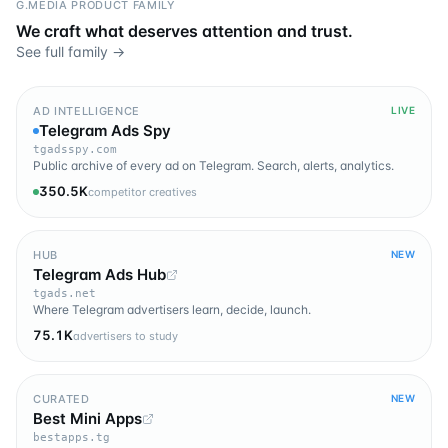
G.MEDIA PRODUCT FAMILY
We craft what deserves attention and trust.
See full family →
AD INTELLIGENCE
LIVE
Telegram Ads Spy
tgadsspy.com
Public archive of every ad on Telegram. Search, alerts, analytics.
350.5K
competitor creatives
HUB
NEW
Telegram Ads Hub
tgads.net
Where Telegram advertisers learn, decide, launch.
75.1K
advertisers to study
CURATED
NEW
Best Mini Apps
bestapps.tg