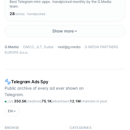
Best Telegram mini-apps · handpicked monthly by the G.Media
team.
28
niches · handpicked
Show more
G.Media
·
DMCC, JLT, Dubai
·
mail@g.media
·
G MEDIA PARTNERS
EUROPE d.o.o.
Telegram Ads Spy
Public archive of every ad ever shown on
Telegram.
350.5K
creatives
75.1K
advertisers
12.1M
channels in pool
LIVE
EN
BROWSE
CATEGORIES