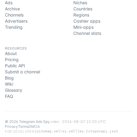
Ads
Niches
Archive
Countries
Channels
Regions
Advertisers
Cashier apps
Trending
Mini-apps
Channel stats
RESOURCES
About
Pricing
Public API
Submit a channel
Blog
Wiki
Glossary
FAQ
©
2026
Telegram Ads Spy
.
v
dev
·
2026-08-07 22:20 UTC
Privacy
Terms
DMCA
FOR DEVELOPERS
sitemap.xml
rss.xml
llms.txt
openapi.json