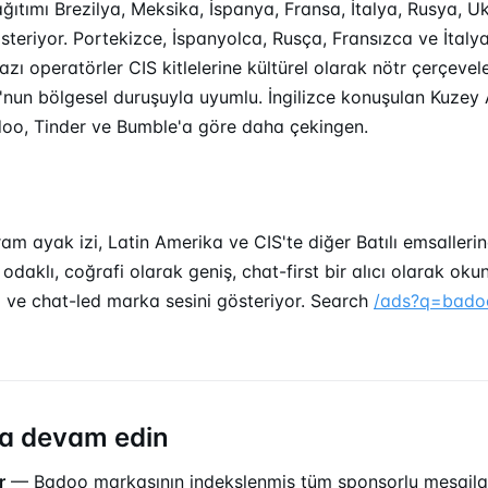
ağıtımı Brezilya, Meksika, İspanya, Fransa, İtalya, Rusya, 
teriyor. Portekizce, İspanyolca, Rusça, Fransızca ve İtalya
Bazı operatörler CIS kitlelerine kültürel olarak nötr çerçeve
'nun bölgesel duruşuyla uyumlu. İngilizce konuşulan Kuzey
oo, Tinder ve Bumble'a göre daha çekingen.
m ayak izi, Latin Amerika ve CIS'te diğer Batılı emsallerin
odaklı, coğrafi olarak geniş, chat-first bir alıcı olarak oku
ini ve chat-led marka sesini gösteriyor. Search
/ads?q=bado
a devam edin
r
— Badoo markasının indekslenmiş tüm sponsorlu mesajl