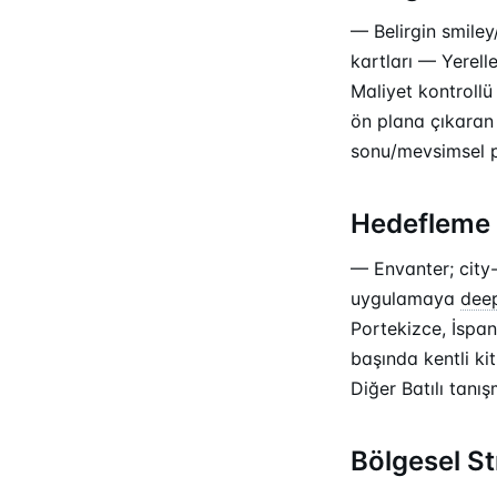
— Belirgin smiley
kartları — Yerelle
Maliyet kontrollü
ön plana çıkaran
sonu/mevsimsel 
Hedefleme 
— Envanter; city-
uygulamaya
deep
Portekizce, İspan
başında kentli ki
Diğer Batılı tan
Bölgesel St