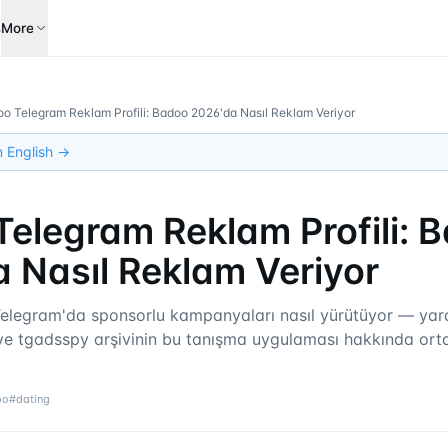
s
More
o Telegram Reklam Profili: Badoo 2026'da Nasıl Reklam Veriyor
in English →
elegram Reklam Profili: 
 Nasıl Reklam Veriyor
legram'da sponsorlu kampanyaları nasıl yürütüyor — yarat
i ve tgadsspy arşivinin bu tanışma uygulaması hakkında or
oo
#
dating