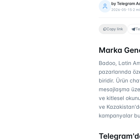
by
Telegram A
2026-05-15
·
2
mi
Copy link
Te
Marka Gene
Badoo, Latin Ame
pazarlarında öze
biridir. Ürün ch
mesajlaşma üze
ve kitlesel okun
ve Kazakistan'd
kampanyalar bu h
Telegram'da