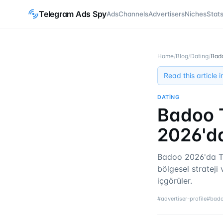
Telegram Ads Spy
Ads
Channels
Advertisers
Niches
Stat
Home
/
Blog
/
Dating
/
Bado
Read this article 
DATING
Badoo T
2026'da
Badoo 2026'da Te
bölgesel stratej
içgörüler.
#
advertiser-profile
#
bad