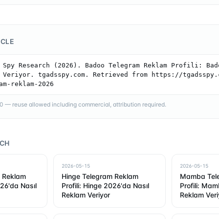
ICLE
 Spy Research (2026). Badoo Telegram Reklam Profili: Bado
 Veriyor. tgadsspy.com. Retrieved from https://tgadsspy.
am-reklam-2026
— reuse allowed including commercial, attribution required.
RCH
2026-05-15
2026-05-15
 Reklam
Hinge Telegram Reklam
Mamba Tel
026'da Nasıl
Profili: Hinge 2026'da Nasıl
Profili: Ma
Reklam Veriyor
Reklam Veri