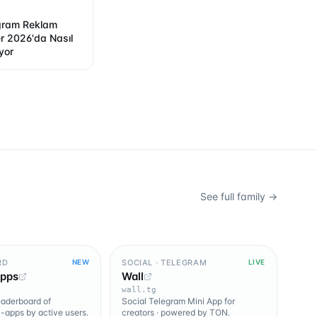
egram Reklam
der 2026'da Nasıl
yor
See full family →
RD
SOCIAL · TELEGRAM
NEW
LIVE
Apps
Wall
wall.tg
leaderboard of
Social Telegram Mini App for
-apps by active users.
creators · powered by TON.