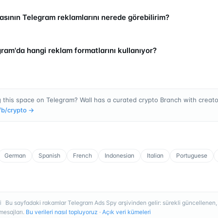
sının Telegram reklamlarını nerede görebilirim?
ram'da hangi reklam formatlarını kullanıyor?
 this space on Telegram? Wall has a curated crypto Branch with creator
/b/
crypto
→
German
Spanish
French
Indonesian
Italian
Portuguese
Bu sayfadaki rakamlar Telegram Ads Spy arşivinden gelir: sürekli güncellenen
I
esajları.
Bu verileri nasıl topluyoruz
·
Açık veri kümeleri