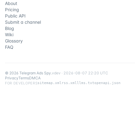
About
Pricing
Public API
Submit a channel
Blog
Wiki
Glossary
FAQ
©
2026
Telegram Ads Spy
.
v
dev
·
2026-08-07 22:20 UTC
Privacy
Terms
DMCA
FOR DEVELOPERS
sitemap.xml
rss.xml
llms.txt
openapi.json