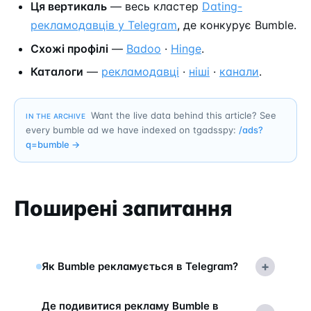
Ця вертикаль
— весь кластер
Dating-
рекламодавців у Telegram
, де конкурує Bumble.
Схожі профілі
—
Badoo
·
Hinge
.
Каталоги
—
рекламодавці
·
ніші
·
канали
.
Want the live data behind this article? See
IN THE ARCHIVE
every bumble ad we have indexed on tgadsspy:
/ads?
q=
bumble
→
Поширені запитання
+
Як Bumble рекламується в Telegram?
Де подивитися рекламу Bumble в