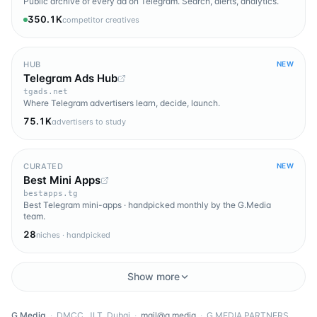
Public archive of every ad on Telegram. Search, alerts, analytics.
350.1K
competitor creatives
HUB
NEW
Telegram Ads Hub
tgads.net
Where Telegram advertisers learn, decide, launch.
75.1K
advertisers to study
CURATED
NEW
Best Mini Apps
bestapps.tg
Best Telegram mini-apps · handpicked monthly by the G.Media
team.
28
niches · handpicked
Show more
G.Media
·
DMCC, JLT, Dubai
·
mail@g.media
·
G MEDIA PARTNERS