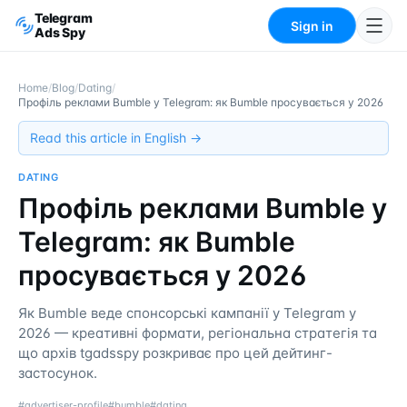
Telegram
Sign in
Ads Spy
Home
/
Blog
/
Dating
/
Профіль реклами Bumble у Telegram: як Bumble просувається у 2026
Read this article in English →
DATING
Профіль реклами Bumble у
Telegram: як Bumble
просувається у 2026
Як Bumble веде спонсорські кампанії у Telegram у
2026 — креативні формати, регіональна стратегія та
що архів tgadsspy розкриває про цей дейтинг-
застосунок.
#
advertiser-profile
#
bumble
#
dating