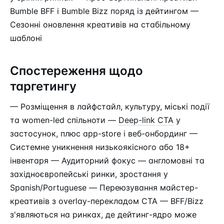
Bumble BFF і Bumble Bizz поряд із дейтингом —
Сезонні оновлення креативів на стабільному
шаблоні
Спостереження щодо
таргетингу
— Розміщення в лайфстайл, культуру, міські події
та women-led спільноти —
Deep-link
CTA
у
застосунок, плюс app-store і веб-онбординг —
Системне уникнення низькоякісного або 18+
інвентаря — Аудиторний фокус — англомовні та
західноєвропейські ринки, зростання у
Spanish/Portuguese — Переюзування майстер-
креативів з overlay-перекладом CTA — BFF/Bizz
з'являються на ринках, де дейтинг-ядро може