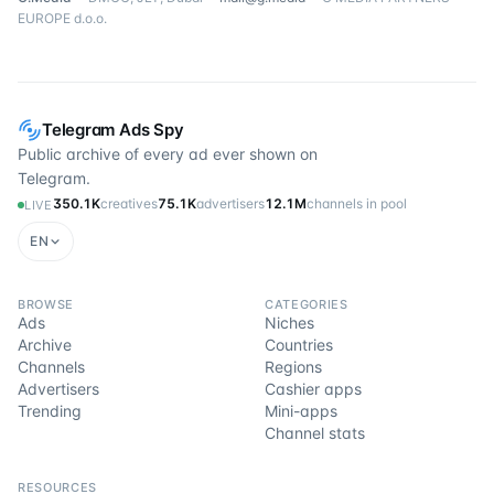
EUROPE d.o.o.
Telegram Ads Spy
Public archive of every ad ever shown on
Telegram.
350.1K
creatives
75.1K
advertisers
12.1M
channels in pool
LIVE
EN
BROWSE
CATEGORIES
Ads
Niches
Archive
Countries
Channels
Regions
Advertisers
Cashier apps
Trending
Mini-apps
Channel stats
RESOURCES