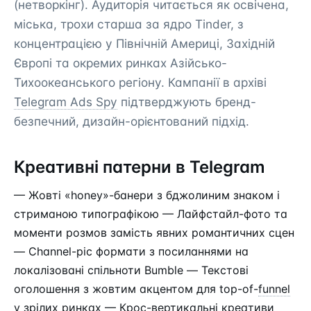
(нетворкінг). Аудиторія читається як освічена,
міська, трохи старша за ядро Tinder, з
концентрацією у Північній Америці, Західній
Європі та окремих ринках Азійсько-
Тихоокеанського регіону. Кампанії в архіві
Telegram Ads Spy
підтверджують бренд-
безпечний, дизайн-орієнтований підхід.
Креативні патерни в Telegram
— Жовті «honey»-банери з бджолиним знаком і
стриманою типографікою — Лайфстайл-фото та
моменти розмов замість явних романтичних сцен
— Channel-pic формати з посиланнями на
локалізовані спільноти Bumble — Текстові
оголошення з жовтим акцентом для top-of-
funnel
у зрілих ринках — Крос-вертикальні креативи