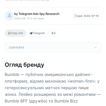
by
Telegram Ads Spy Research
upd.
2026-07-10
2026-05-15
·
2
min read
Copy link
Telegram
X
CONTENTS
Огляд бренду
Bumble — публічна американська дейтинг-
платформа, відома механікою «women-first»: у
гетеросексуальних метчах першою пише
жінка. Лінійка розширена за межі романтики —
Bumble BFF (дружба) та Bumble Bizz