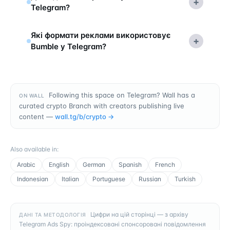
+
Telegram?
Які формати реклами використовує
+
Bumble у Telegram?
Following this space on Telegram? Wall has a
ON WALL
curated crypto Branch with creators publishing live
content —
wall.tg/b/
crypto
→
Also available in
:
Arabic
English
German
Spanish
French
Indonesian
Italian
Portuguese
Russian
Turkish
Цифри на цій сторінці — з архіву
ДАНІ ТА МЕТОДОЛОГІЯ
Telegram Ads Spy: проіндексовані спонсоровані повідомлення