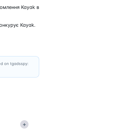
домлення Kayak в
конкурує Kayak.
ed on tgadsspy:
+