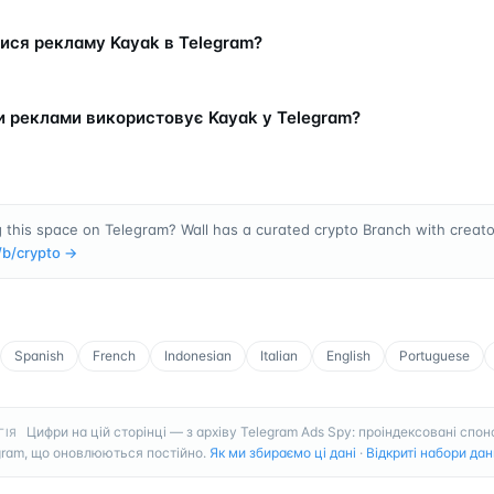
ися рекламу Kayak в Telegram?
и реклами використовує Kayak у Telegram?
 this space on Telegram? Wall has a curated crypto Branch with creator
/b/
crypto
→
Spanish
French
Indonesian
Italian
English
Portuguese
Цифри на цій сторінці — з архіву Telegram Ads Spy: проіндексовані спон
ГІЯ
gram, що оновлюються постійно.
Як ми збираємо ці дані
·
Відкриті набори дан