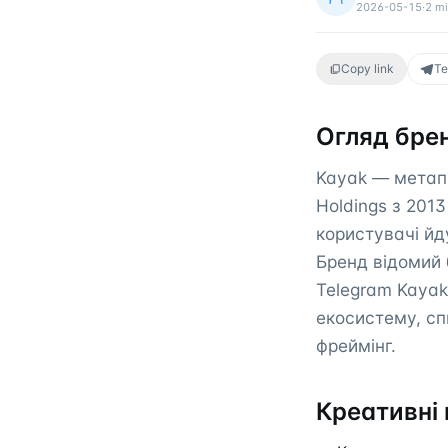
2026-05-15
·
2
mi
Copy link
Te
Огляд бре
Kayak — метапо
Holdings з 201
користувачі йду
Бренд відомий 
Telegram Kayak
екосистему, сп
фреймінг.
Креативні 