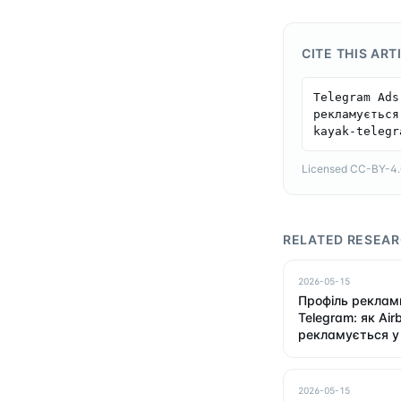
CITE THIS ART
Telegram Ads
рекламується
kayak-telegr
Licensed CC-BY-4.0 
RELATED RESEA
2026-05-15
Профіль реклами
Telegram: як Air
рекламується у
2026-05-15