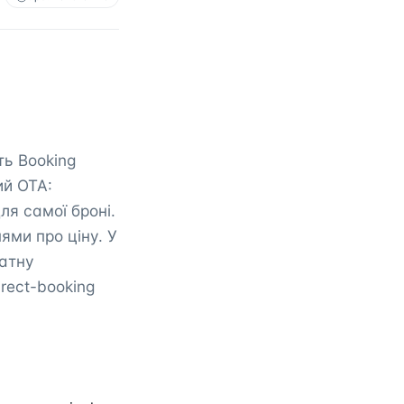
ть Booking
ий OTA:
ля самої броні.
ми про ціну. У
іатну
rect-booking