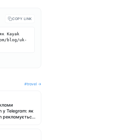
COPY LINK
к Kayak 
om/blog/uk-
#
travel
→
еклами
 у Telegram: як
m рекламується