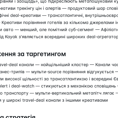
івняй і заощадь», що підкреслюють метапошуковий кут
еативи трекінгу цін і алертів — продуктовий шар спов
чні deal-креативи — трансатлантичні, внутрішньоєвро
Креативи порівняння готелів за кількома джерелами 
 авто — менший, але помітний суб-сегмент — Афіліатн
д Kayak з'являється всередині широких deal-агрегатор
ення за таргетингом
avel-deal канали — найщільніший кластер — Канали ча
бізнес-трипів — мульти-source порівняння відгукується
ли високої щільності за трансатлантикою і всередині 
-alert і deal-watch — стикуються з механікою сповіщень
ого транспорту — мульти-вертикальний метапітч лягає 
у широкі travel-deal канали з іншими креативами
а стратегія