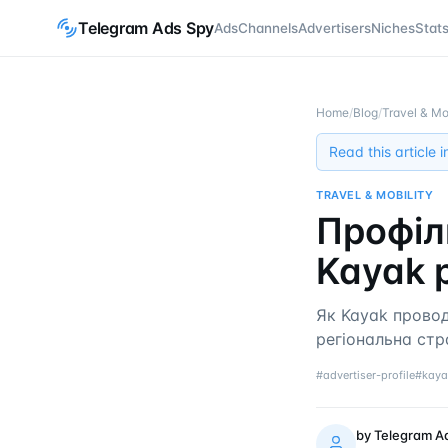
Telegram Ads Spy
Ads
Channels
Advertisers
Niches
Stat
Home
/
Blog
/
Travel & Mo
Read this article 
TRAVEL & MOBILITY
Профіл
Kayak 
Як Kayak провод
регіональна стр
#
advertiser-profile
#
kaya
by
Telegram A