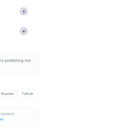
+
+
s publishing live
Russian
Turkish
соровані
их