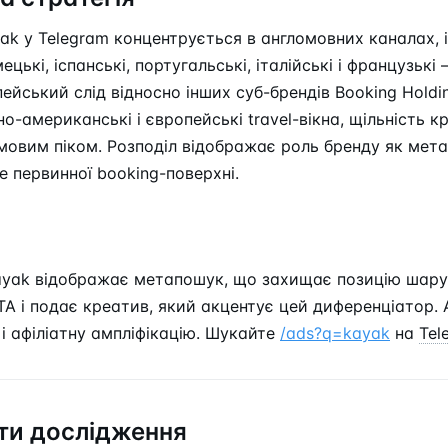
ak у Telegram концентрується в англомовних каналах, 
ецькі, іспанські, португальські, італійські і французь
ейський слід відносно інших суб-брендів Booking Holdi
о-американські і європейські travel-вікна, щільність к
имовим піком. Розподіл відображає роль бренду як мет
е первинної booking-поверхні.
Kayak відображає метапошук, що захищає позицію шару
A і подає креатив, який акцентує цей диференціатор. А
 і афіліатну ампліфікацію. Шукайте
/ads?q=kayak
на
Tel
и дослідження