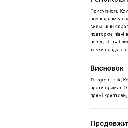
Присутність Kay
розподілом у нім
сильніший європ
повторює північн
перед літом і з
точки входу, а н
Висновок
Telegram-слід 
проти прямих OT
прямі креативи,
Продовжит