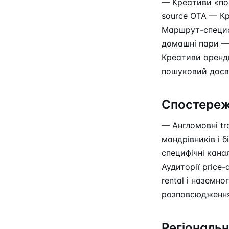
— Креативи «пор
source OTA — Кр
Маршрут-специфі
домашні пари — 
Креативи оренди
пошуковий досві
Спостереж
— Англомовні tr
мандрівників і 
специфічні кана
Аудиторії price
rental і наземн
розповсюдження 
Регіональн