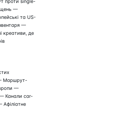
 проти single-
іщень —
пейські та US-
інвентаря —
і креативи, де
ів
стих
 — Маршрут-
Європи —
 — Канали car-
— Афіліатне