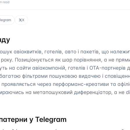
n read
legram
X
нду
шук авіаквитків, готелів, авто і пакетів, що належи
3 року. Позиціонується як шар порівняння, а не прям
ть на сайти авіакомпаній, готелів і OTA-партнерів д
багатою фільтрами пошуковою видачею і сповіщення
 проявляється через перформанс-креативи та афіл
ираючись на метапошуковий диференціатор, а не di
патерни у Telegram