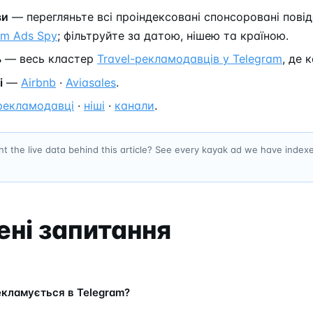
ви
— перегляньте всі проіндексовані спонсоровані пові
am Ads Spy
; фільтруйте за датою, нішею та країною.
ь
— весь кластер
Travel-рекламодавців у Telegram
, де 
і
—
Airbnb
·
Aviasales
.
рекламодавці
·
ніші
·
канали
.
t the live data behind this article? See every kayak ad we have index
ні запитання
екламується в Telegram?