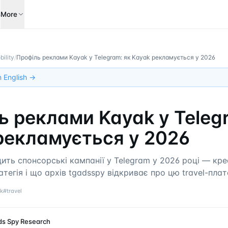
s
More
bility
/
Профіль реклами Kayak у Telegram: як Kayak рекламується у 2026
in English →
ь реклами Kayak у Teleg
рекламується у 2026
ить спонсорські кампанії у Telegram у 2026 році — кр
атегія і що архів tgadsspy відкриває про цю travel-пла
k
#
travel
ds Spy Research