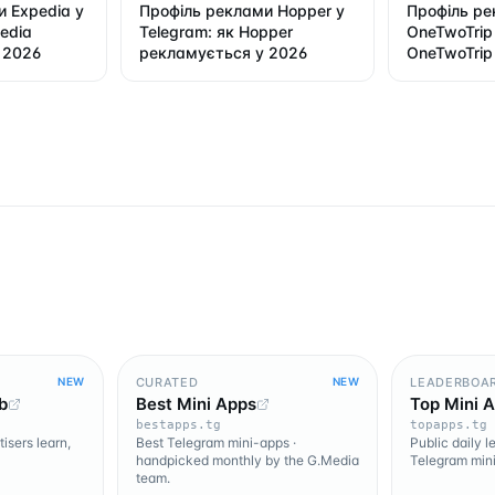
 Expedia у
Профіль реклами Hopper у
Профіль р
pedia
Telegram: як Hopper
OneTwoTrip 
 2026
рекламується у 2026
OneTwoTrip
2026
CURATED
LEADERBOA
NEW
NEW
b
Best Mini Apps
Top Mini 
bestapps.tg
topapps.tg
isers learn,
Best Telegram mini-apps ·
Public daily 
handpicked monthly by the G.Media
Telegram mini
team.