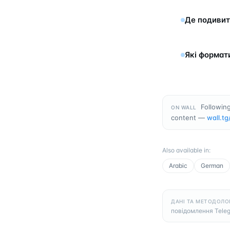
Де подивит
Які формат
Following
ON WALL
content —
wall.tg
Also available in
:
Arabic
German
ДАНІ ТА МЕТОДОЛО
повідомлення Tele