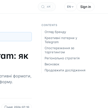
Sign in
EN
K
CONTENTS
Огляд бренду
Креативні патерни у
Telegram
Спостереження за
таргетингом
ram: як
Регіональна стратегія
Висновок
Продовжити дослідження
еативні формати,
тформу.
upd.
2026-07-10