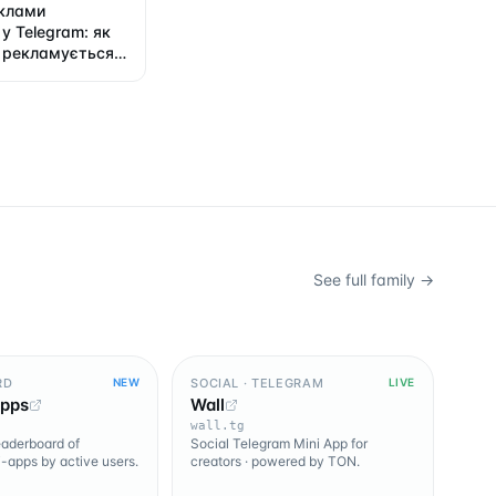
еклами
у Telegram: як
 рекламується у
See full family →
RD
SOCIAL · TELEGRAM
NEW
LIVE
Apps
Wall
wall.tg
leaderboard of
Social Telegram Mini App for
-apps by active users.
creators · powered by TON.