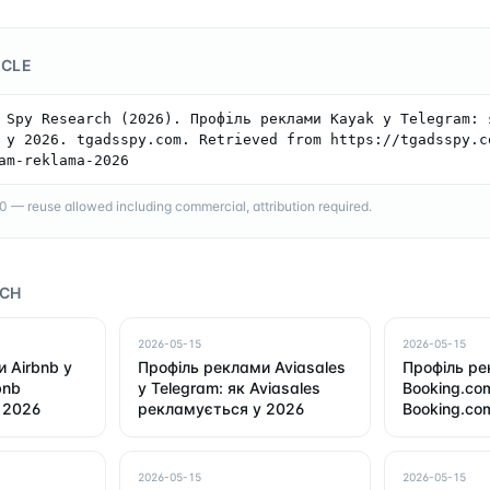
ICLE
 Spy Research (2026). Профіль реклами Kayak у Telegram: я
 у 2026. tgadsspy.com. Retrieved from https://tgadsspy.c
am-reklama-2026
— reuse allowed including commercial, attribution required.
RCH
2026-05-15
2026-05-15
 Airbnb у
Профіль реклами Aviasales
Профіль р
bnb
у Telegram: як Aviasales
Booking.com
 2026
рекламується у 2026
Booking.co
у 2026
2026-05-15
2026-05-15