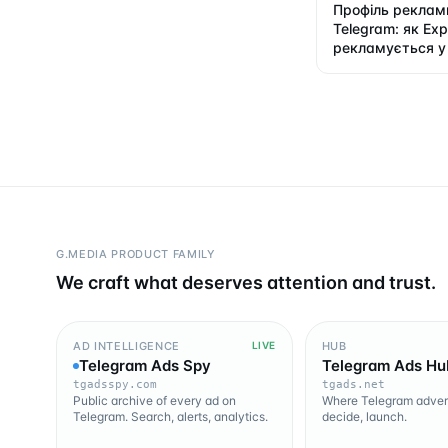
Профіль реклами
Telegram: як Ex
рекламується у
G.MEDIA PRODUCT FAMILY
We craft what deserves attention and trust.
AD INTELLIGENCE
HUB
LIVE
Telegram Ads Spy
Telegram Ads Hu
tgadsspy.com
tgads.net
Public archive of every ad on
Where Telegram advert
Telegram. Search, alerts, analytics.
decide, launch.