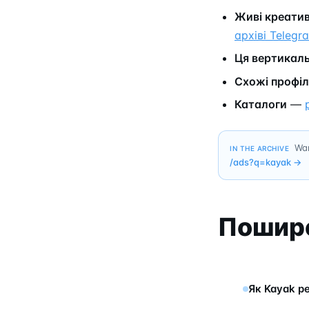
Живі креати
архіві Telegr
Ця вертикал
Схожі профіл
Каталоги
—
Wan
IN THE ARCHIVE
/ads?q=
kayak
→
Пошире
Як Kayak р