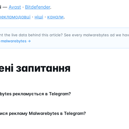
і
—
Avast
·
Bitdefender
.
рекламодавці
·
ніші
·
канали
.
t the live data behind this article? See every malwarebytes ad we ha
=
malwarebytes
→
ні запитання
bytes рекламується в Telegram?
ися рекламу Malwarebytes в Telegram?