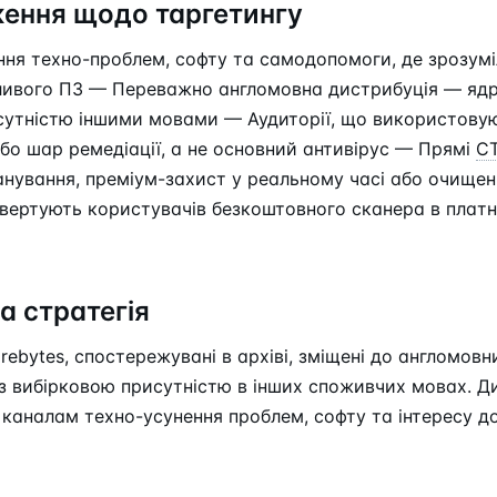
ення щодо таргетингу
ня техно-проблем, софту та самодопомоги, де зрозумі
ливого ПЗ — Переважно англомовна дистрибуція — ядр
сутністю іншими мовами — Аудиторії, що використовую
бо шар ремедіації, а не основний антивірус — Прямі
C
анування, преміум-захист у реальному часі або очище
вертують користувачів безкоштовного сканера в платн
а стратегія
ebytes, спостережувані в архіві, зміщені до англомовн
з вибірковою присутністю в інших споживчих мовах. Д
 каналам техно-усунення проблем, софту та інтересу до