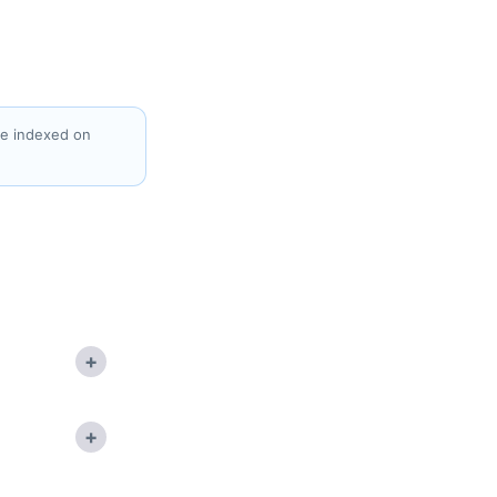
ve indexed on
+
+