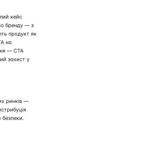
лий кейс
о бренду — з
ть продукт як
TA
на
ння — CTA
ий захист у
их ринків —
истрибуція
 безпеки.