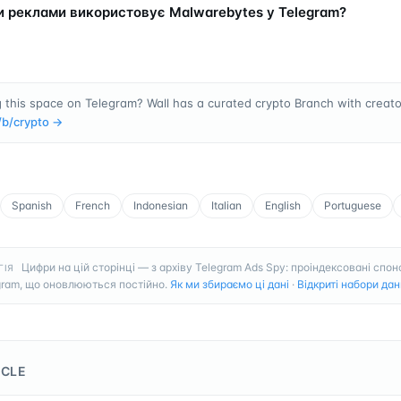
и реклами використовує Malwarebytes у Telegram?
 this space on Telegram? Wall has a curated crypto Branch with creator
/b/
crypto
→
Spanish
French
Indonesian
Italian
English
Portuguese
Цифри на цій сторінці — з архіву Telegram Ads Spy: проіндексовані спон
ГІЯ
gram, що оновлюються постійно.
Як ми збираємо ці дані
·
Відкриті набори дан
ICLE