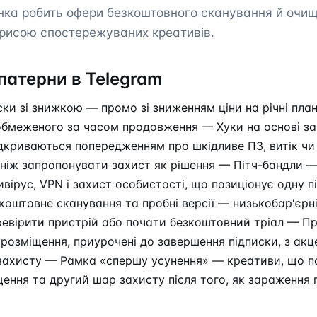
нка робить офери безкоштовного сканування й очи
рисою спостережуваних креативів.
патерни в Telegram
ки зі знижкою — промо зі зниженням ціни на річні пла
обмеженого за часом продовження — Хуки на основі з
дкриваються попередженням про шкідливе ПЗ, витік чи
 ніж запропонувати захист як рішення — Пітч-бандли 
вірус, VPN і захист особистості, що позиціонує одну п
оштовне сканування та пробні версії — низькобар'єрні
ревірити пристрій або почати безкоштовний тріал — П
озміщення, приурочені до завершення підписки, з акц
 захисту — Рамка «спершу усунення» — креативи, що п
ення та другий шар захисту після того, як зараження