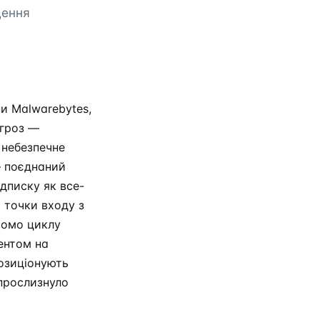
щення
ни Malwarebytes,
агроз —
 небезпечне
— поєднаний
ідписку як все-
 точки входу з
ромо циклу
ентом на
озиціонують
 прослизнуло