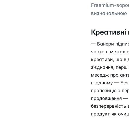
Freemium-воро
визначальною 
Креативні 
— Банери підпис
часто в межах 
креативи, що ві
з'єднання, перш
меседж про анти
в-одному — Безк
пропозицією пе
продовження — р
безперервність
продукт як очищ