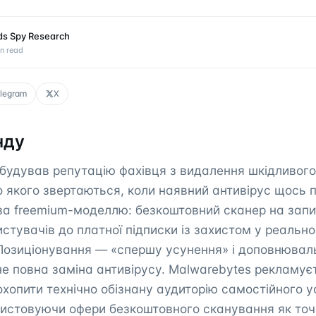
ds Spy Research
n read
legram
X
нду
будував репутацію фахівця з видалення шкідливог
о якого звертаються, коли наявний антивірус щось 
а freemium-моделлю: безкоштовний сканер на запи
стувачів до платної підписки із захистом у реально
 Позиціонування — «спершу усунення» і доповнюваль
не повна заміна антивірусу. Malwarebytes рекламує
охопити технічно обізнану аудиторію самостійного 
истовуючи офери безкоштовного сканування як точ