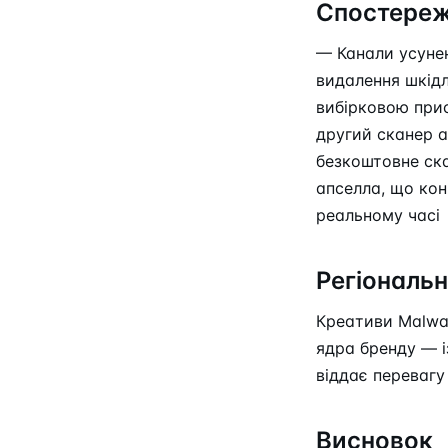
Спостереж
— Канали усунен
видалення шкід
вибірковою при
другий сканер а
безкоштовне ск
апселла, що кон
реальному часі
Регіональн
Креативи Malwar
ядра бренду — і
віддає перевагу
Висновок