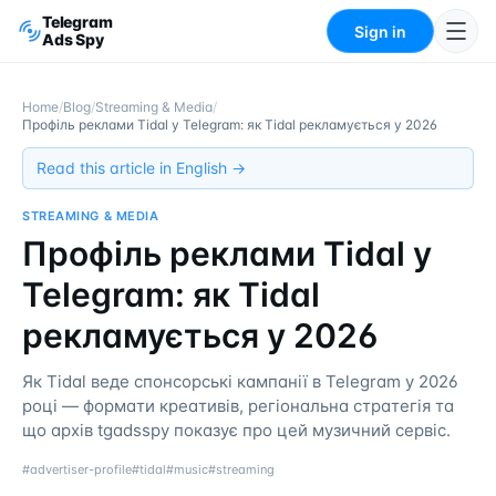
Telegram
Sign in
Ads Spy
Home
/
Blog
/
Streaming & Media
/
Профіль реклами Tidal у Telegram: як Tidal рекламується у 2026
Read this article in English →
STREAMING & MEDIA
Профіль реклами Tidal у
Telegram: як Tidal
рекламується у 2026
Як Tidal веде спонсорські кампанії в Telegram у 2026
році — формати креативів, регіональна стратегія та
що архів tgadsspy показує про цей музичний сервіс.
#
advertiser-profile
#
tidal
#
music
#
streaming