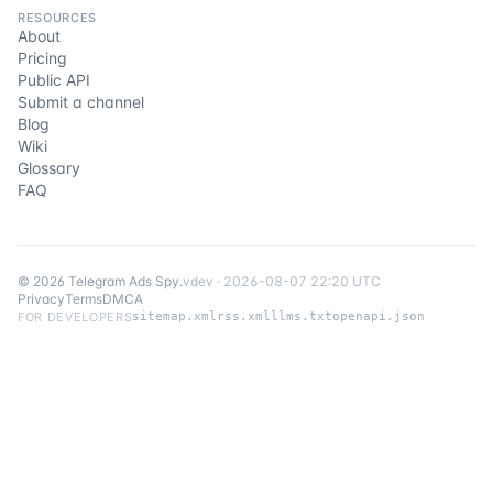
RESOURCES
About
Pricing
Public API
Submit a channel
Blog
Wiki
Glossary
FAQ
©
2026
Telegram Ads Spy
.
v
dev
·
2026-08-07 22:20 UTC
Privacy
Terms
DMCA
FOR DEVELOPERS
sitemap.xml
rss.xml
llms.txt
openapi.json