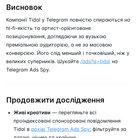
Висновок
Кампанії Tidal у Telegram повністю спираються на
hi-fi-якість та артист-орієнтоване
позиціонування, доглядаючи за вузькою
преміальною аудиторією, а не за масовою
конверсією. Його слід менший і точковіший, ніж у
великих суперників. Шукайте
/ads?q=tidal
на
Telegram Ads Spy.
Продовжити дослідження
Живі креативи
— перегляньте всі
проіндексовані спонсоровані повідомлення
Tidal в
архіві Telegram Ads Spy
; фільтруйте за
датою, нішею та країною.