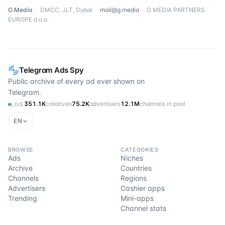
G.Media
·
DMCC, JLT, Dubai
·
mail@g.media
·
G MEDIA PARTNERS
EUROPE d.o.o.
Telegram Ads Spy
Public archive of every ad ever shown on
Telegram.
351.1K
creatives
75.2K
advertisers
12.1M
channels in pool
LIVE
EN
BROWSE
CATEGORIES
Ads
Niches
Archive
Countries
Channels
Regions
Advertisers
Cashier apps
Trending
Mini-apps
Channel stats