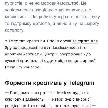
пуристів, а не на масовий масштаб. Це
усвідомлене позиціонування означає, що
маркетинг Tidal робить упор на вірність звуку
та підтримку артистів, а не на ціну чи широту
каталогу.
У Telegram креативи Tidal в архіві
Telegram Ads
Spy
зосереджені на куті lossless-якості та
наративі «артист у центрі», звертаючись до
вузької преміальної аудиторії, а не до широкої
freemium-конверсії.
Формати креативів у Telegram
— Повідомлення про hi-fi і lossless-аудіо як
ключову відмінність — Тизери аудіо високої
роздільності та master-якості для аудіофілів —