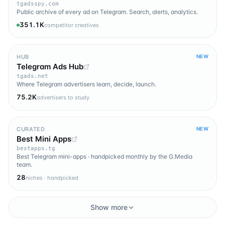
tgadsspy.com
Public archive of every ad on Telegram. Search, alerts, analytics.
351.1K
competitor creatives
HUB
NEW
Telegram Ads Hub
tgads.net
Where Telegram advertisers learn, decide, launch.
75.2K
advertisers to study
CURATED
NEW
Best Mini Apps
bestapps.tg
Best Telegram mini-apps · handpicked monthly by the G.Media
team.
28
niches · handpicked
Show more