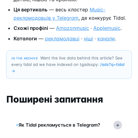
Ця вертикаль
— весь кластер
Music-
рекламодавців у Telegram
, де конкурує Tidal.
Схожі профілі
—
Amazonmusic
·
Applemusic
.
Каталоги
—
рекламодавці
·
ніші
·
канали
.
Want the live data behind this article? See
IN THE ARCHIVE
every tidal ad we have indexed on tgadsspy:
/ads?q=
tidal
→
Поширені запитання
+
Як Tidal рекламується в Telegram?