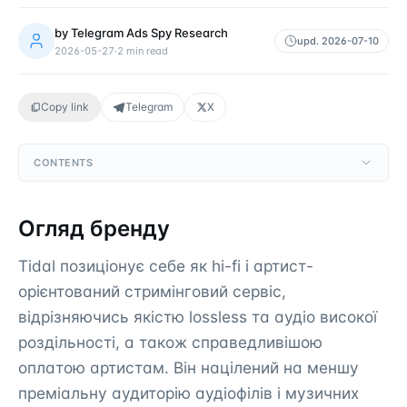
by
Telegram Ads Spy Research
upd.
2026-07-10
2026-05-27
·
2
min read
Copy link
Telegram
X
CONTENTS
Огляд бренду
Tidal позиціонує себе як hi-fi і артист-
орієнтований стримінговий сервіс,
відрізняючись якістю lossless та аудіо високої
роздільності, а також справедливішою
оплатою артистам. Він націлений на меншу
преміальну аудиторію аудіофілів і музичних