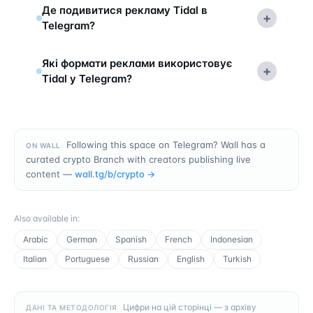
Де подивитися рекламу Tidal в
+
Telegram?
Які формати реклами використовує
+
Tidal у Telegram?
Following this space on Telegram? Wall has a
ON WALL
curated crypto Branch with creators publishing live
content —
wall.tg/b/
crypto
→
Also available in
:
Arabic
German
Spanish
French
Indonesian
Italian
Portuguese
Russian
English
Turkish
Цифри на цій сторінці — з архіву
ДАНІ ТА МЕТОДОЛОГІЯ