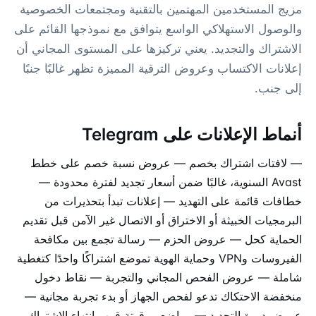
مزيج المستخدمين المهتمين بالتقنية ومجتمعات الخصوصية
والوصول الاستهلاكي الواسع يتوافق مع نموذجها القائم على
الاشتراك والتجديد. يعني تركيزها على المستوى المجاني أن
إعلانات الاكتساب وعروض الترقية المميزة تظهر غالبًا جنبًا
إلى جنب.
أنماط الإعلانات على Telegram
— لافتات اشتراك بخصم — عروض نسبة خصم على خطط
Avast السنوية، غالبًا ضمن أسعار تجديد لفترة محدودة —
خطافات قائمة على التهديد — إعلانات تبدأ بتحذيرات من
البرمجيات الخبيثة أو الاختراق أو الاتصال غير الآمن قبل تقديم
الحماية كحل — عروض الحزم — رسالة تجمع بين مكافحة
الفيروسات وVPN وحماية الهوية تموضع اشتراكًا واحدًا كتغطية
شاملة — عروض الفحص المجاني والتجربة — نقاط دخول
منخفضة الاحتكاك تدعو لفحص الجهاز أو بدء تجربة مجانية —
عروض دورة التجديد — مواضع موقوتة قرب انتهاء الاشتراك