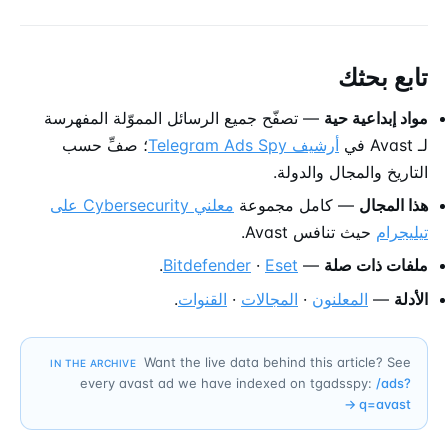
تابع بحثك
مواد إبداعية حية
— تصفّح جميع الرسائل المموّلة المفهرسة
لـ Avast في
أرشيف Telegram Ads Spy
؛ صفِّ حسب
التاريخ والمجال والدولة.
هذا المجال
— كامل مجموعة
معلني Cybersecurity على
تيليجرام
حيث تنافس Avast.
ملفات ذات صلة
—
Eset
·
Bitdefender
.
الأدلة
—
المعلنون
·
المجالات
·
القنوات
.
Want the live data behind this article? See
IN THE ARCHIVE
every avast ad we have indexed on tgadsspy:
/ads?
→
q=
avast