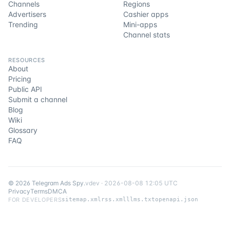
Channels
Regions
Advertisers
Cashier apps
Trending
Mini-apps
Channel stats
RESOURCES
About
Pricing
Public API
Submit a channel
Blog
Wiki
Glossary
FAQ
©
2026
Telegram Ads Spy
.
v
dev
·
2026-08-08 12:05 UTC
Privacy
Terms
DMCA
FOR DEVELOPERS
sitemap.xml
rss.xml
llms.txt
openapi.json