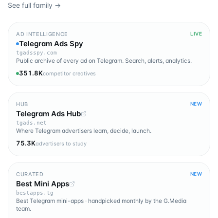
See full family →
AD INTELLIGENCE
LIVE
Telegram Ads Spy
tgadsspy.com
Public archive of every ad on Telegram. Search, alerts, analytics.
351.8K
competitor creatives
HUB
NEW
Telegram Ads Hub
tgads.net
Where Telegram advertisers learn, decide, launch.
75.3K
advertisers to study
CURATED
NEW
Best Mini Apps
bestapps.tg
Best Telegram mini-apps · handpicked monthly by the G.Media
team.