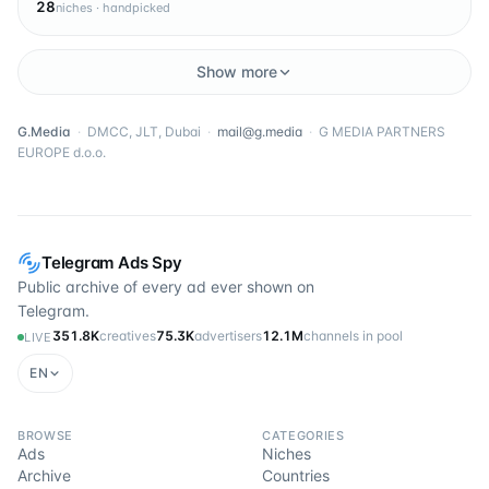
28
niches · handpicked
Show more
G.Media
·
DMCC, JLT, Dubai
·
mail@g.media
·
G MEDIA PARTNERS
EUROPE d.o.o.
Telegram Ads Spy
Public archive of every ad ever shown on
Telegram.
351.8K
creatives
75.3K
advertisers
12.1M
channels in pool
LIVE
EN
BROWSE
CATEGORIES
Ads
Niches
Archive
Countries