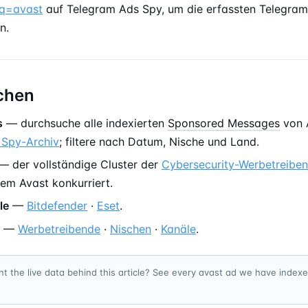
?q=avast
auf Telegram Ads Spy, um die erfassten Telegram
n.
chen
s
— durchsuche alle indexierten
Sponsored Messages
von 
 Spy-Archiv
; filtere nach Datum, Nische und Land.
— der vollständige Cluster der
Cybersecurity-Werbetreibe
 dem Avast konkurriert.
le
—
Bitdefender
·
Eset
.
—
Werbetreibende
·
Nischen
·
Kanäle
.
t the live data behind this article? See every avast ad we have index