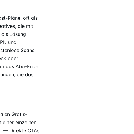
t-Pläne, oft als
tives, die mit
 als Lösung
VPN und
ostenlose Scans
eck oder
 um das Abo-Ende
rungen, die das
alen Gratis-
 einer einzelnen
l — Direkte CTAs