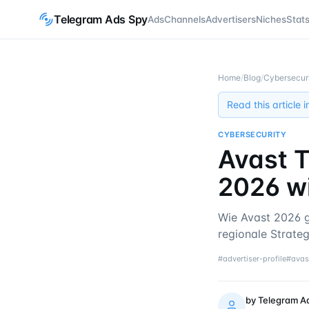
Telegram Ads Spy
Ads
Channels
Advertisers
Niches
Stat
Home
/
Blog
/
Cybersecur
Read this article 
CYBERSECURITY
Avast T
2026 w
Wie Avast 2026 
regionale Strate
#
advertiser-profile
#
avas
by
Telegram A