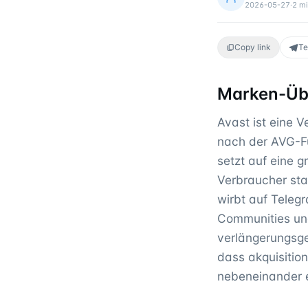
2026-05-27
·
2
mi
Copy link
Te
Marken-Üb
Avast ist eine V
nach der AVG-Fu
setzt auf eine 
Verbraucher sta
wirbt auf Teleg
Communities und
verlängerungsge
dass akquisiti
nebeneinander 