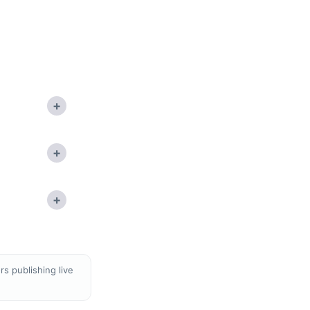
+
+
+
s publishing live