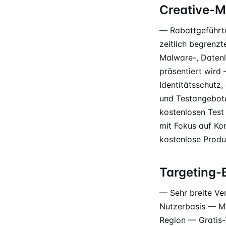
Creative-M
— Rabattgeführte
zeitlich begrenz
Malware-, Datenl
präsentiert wird
Identitätsschutz
und Testangebote
kostenlosen Tes
mit Fokus auf Ko
kostenlose Produ
Targeting
— Sehr breite Ve
Nutzerbasis — Me
Region — Gratis