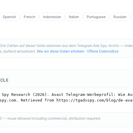
Spanish
French
Indonesian
Italian
Portuguese
Russian
Die Zahlen auf dieser Seite stammen aus dem Telegram Ads Spy-Archiv — index
 laufend aktualisiert.
Wie wir diese Daten erheben
·
Offene Datensätze
ICLE
 Spy Research (2026). Avast Telegram-Werbeprofil: Wie Ava
spy.com. Retrieved from https://tgadsspy.com/blog/de-ava
— reuse allowed including commercial, attribution required.