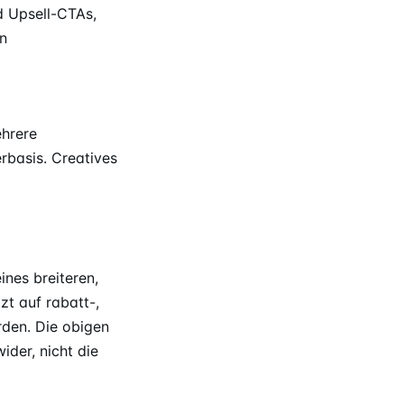
 Upsell-CTAs,
n
ehrere
rbasis. Creatives
ines breiteren,
t auf rabatt-,
rden. Die obigen
ider, nicht die