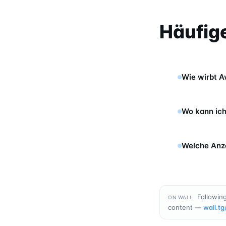
Häufig
Wie wirbt A
Wo kann ich
Welche Anze
Following
ON WALL
content —
wall.tg