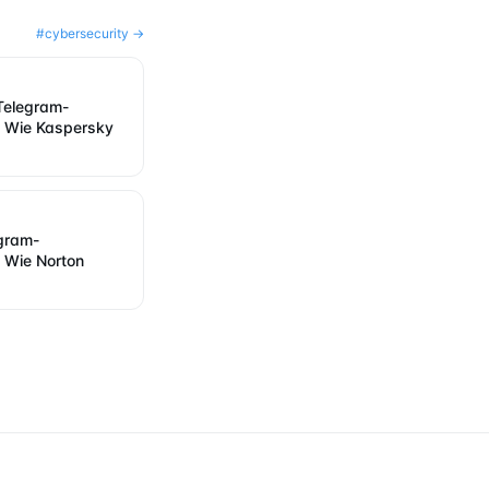
#
cybersecurity
→
Telegram-
: Wie Kaspersky
gram-
: Wie Norton