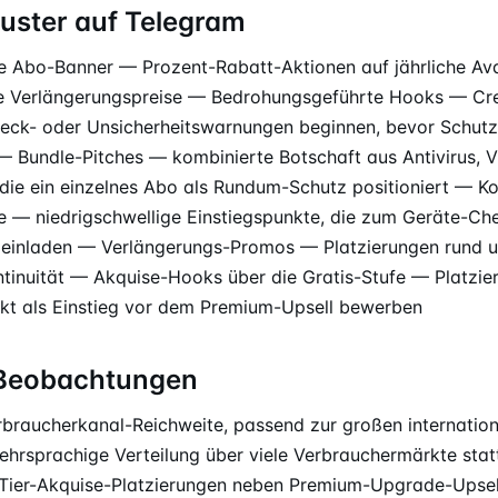
uster auf Telegram
 Abo-Banner — Prozent-Rabatt-Aktionen auf jährliche Avas
te Verlängerungspreise — Bedrohungsgeführte Hooks — Crea
eck- oder Unsicherheitswarnungen beginnen, bevor Schutz
 — Bundle-Pitches — kombinierte Botschaft aus Antivirus, 
, die ein einzelnes Abo als Rundum-Schutz positioniert — K
 — niedrigschwellige Einstiegspunkte, die zum Geräte-Ch
t einladen — Verlängerungs-Promos — Platzierungen rund
ntinuität — Akquise-Hooks über die Gratis-Stufe — Platzie
kt als Einstieg vor dem Premium-Upsell bewerben
-Beobachtungen
rbraucherkanal-Reichweite, passend zur großen internation
hrsprachige Verteilung über viele Verbrauchermärkte statt
-Tier-Akquise-Platzierungen neben Premium-Upgrade-Upsel