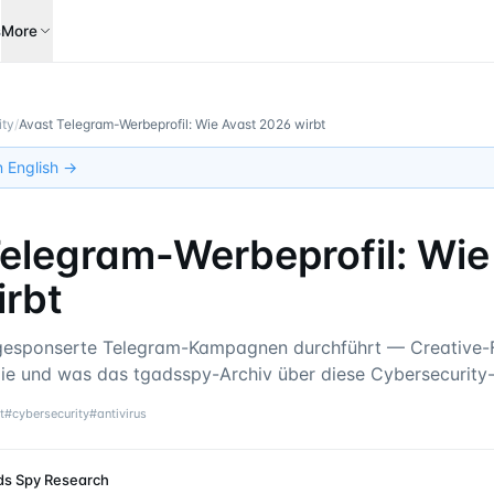
s
More
ity
/
Avast Telegram-Werbeprofil: Wie Avast 2026 wirbt
in English →
elegram-Werbeprofil: Wie
irbt
gesponserte Telegram-Kampagnen durchführt — Creative-
gie und was das tgadsspy-Archiv über diese Cybersecurity
t
#
cybersecurity
#
antivirus
ds Spy Research