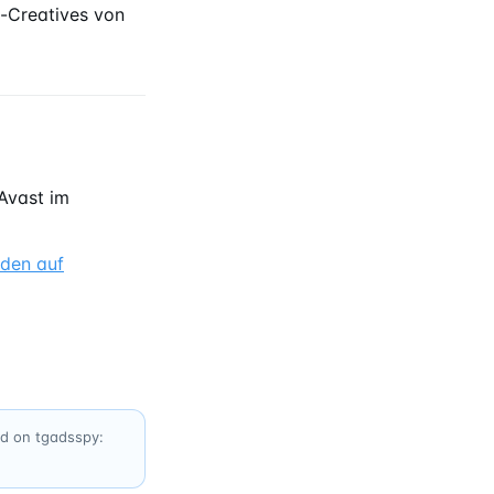
-Creatives von
Avast im
nden auf
ed on tgadsspy: