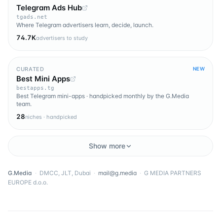
Telegram Ads Hub
tgads.net
Where Telegram advertisers learn, decide, launch.
74.7K
advertisers to study
CURATED
NEW
Best Mini Apps
bestapps.tg
Best Telegram mini-apps · handpicked monthly by the G.Media
team.
28
niches · handpicked
Show more
G.Media
·
DMCC, JLT, Dubai
·
mail@g.media
·
G MEDIA PARTNERS
EUROPE d.o.o.