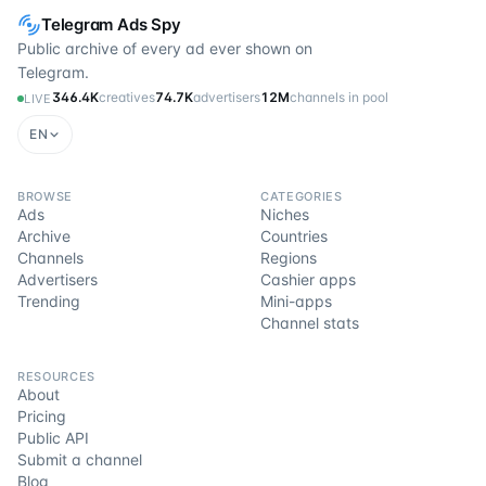
Telegram Ads Spy
Public archive of every ad ever shown on
Telegram.
346.4K
creatives
74.7K
advertisers
12M
channels in pool
LIVE
EN
BROWSE
CATEGORIES
Ads
Niches
Archive
Countries
Channels
Regions
Advertisers
Cashier apps
Trending
Mini-apps
Channel stats
RESOURCES
About
Pricing
Public API
Submit a channel
Blog