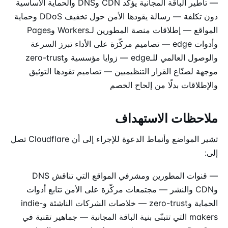
— تأطير الباقة المجانية يؤكد CDN وDNS والحماية الأساسية
دون تكلفة — رسالة يقودها الأمن حول تخفيف DDoS وحماية
المواقع — إطلاقات منصة المطورين لـWorkers وPages
وأدوات edge — تصاميم مركّزة على الأداء تبرز السرعة
والوصول العالمي للـedge — زوايا مؤسسية وzero-trust
موجهة لصنّاع القرار التنظيميين — تصاميم تقودها التوثيق
والإطلاقات بدلًا من إلحاح الخصم
ملاحظات الاستهداف
تشير المواضع وأنماط الدعوة للإجراء إلى أن Cloudflare تصل
إلى:
— قنوات المطورين ومشرفي المواقع التي تناقش DNS
وCDN والنشر — مجتمعات مركّزة على الأمن تتابع أدوات
الحماية وzero-trust — خلاصات الشركات الناشئة وindie-
makers التي تتبنّى بنية الباقة المجانية — جماهير تقنية في