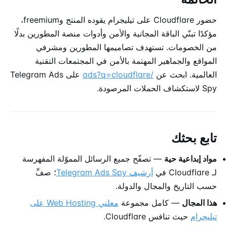
حضور Cloudflare على تيليجرام يقوده المنتج وfreemium،
مؤكدًا تبنّي الباقة المجانية والأمن وأدوات منصة المطورين بدلًا
من الخصومات. تستهدف تصاميمها المطورين ومشرفي
المواقع والجماهير المهتمة بالأمن في المجتمعات التقنية
العالمية. ابحث عن
/ads?q=cloudflare
على Telegram Ads
Spy لاستكشاف الحملات المرصودة.
تابع بحثك
مواد إبداعية حية
— تصفّح جميع الرسائل المموّلة المفهرسة
لـ Cloudflare في
أرشيف Telegram Ads Spy
؛ صفِّ
حسب التاريخ والمجال والدولة.
هذا المجال
— كامل مجموعة
معلني Web Hosting على
تيليجرام
حيث تنافس Cloudflare.