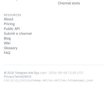
Channel stats
RESOURCES
About
Pricing
Public API
Submit a channel
Blog
Wiki
Glossary
FAQ
©
2026
Telegram Ads Spy
.
v
dev
·
2026-08-08 12:05 UTC
Privacy
Terms
DMCA
FOR DEVELOPERS
sitemap.xml
rss.xml
llms.txt
openapi.json