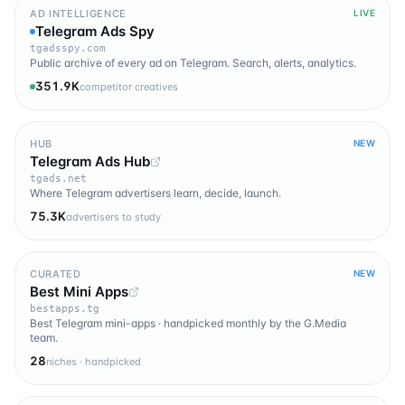
AD INTELLIGENCE
LIVE
Telegram Ads Spy
tgadsspy.com
Public archive of every ad on Telegram. Search, alerts, analytics.
351.9K
competitor creatives
HUB
NEW
Telegram Ads Hub
tgads.net
Where Telegram advertisers learn, decide, launch.
75.3K
advertisers to study
CURATED
NEW
Best Mini Apps
bestapps.tg
Best Telegram mini-apps · handpicked monthly by the G.Media
team.
28
niches · handpicked