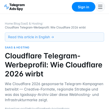
Telegram
Sign in
Ads Spy
Home
/
Blog
/
SaaS & Hosting
/
Cloudflare Telegram-Werbeprofil: Wie Cloudflare 2026 wirbt
Read this article in English →
SAAS & HOSTING
Cloudflare Telegram-
Werbeprofil: Wie Cloudflare
2026 wirbt
Wie Cloudflare 2026 gesponserte Telegram-Kampagnen
betreibt — Creative-Formate, regionale Strategie und
was das tgadsspy-Archiv über diese Webhosting- und
Infrastrukturmarke zeigt.
#
advertiser-profile
#
cloudflare
#
web-hosting
#
saas