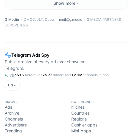
Show more
G.Media
·
DMCC, JLT, Dubai
·
mail@g.media
·
G MEDIA PARTNERS
EUROPE d.o.o.
Telegram Ads Spy
Public archive of every ad ever shown on
Telegram.
351.9K
creatives
75.3K
advertisers
12.1M
channels in pool
LIVE
EN
BROWSE
CATEGORIES
Ads
Niches
Archive
Countries
Channels
Regions
Advertisers
Cashier apps
Trending
Mini-apps