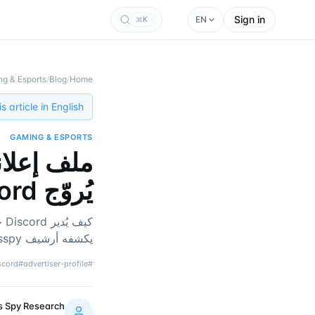
Sign in
EN
K
g & Esports
/
Blog
/
Home
 article in English →
GAMING & ESPORTS
يُروّج Discord في 2026
يكشفه أرشيف tgadsspy عن منصة الألعاب هذه.
scord
#
advertiser-profile
#
s Spy Research