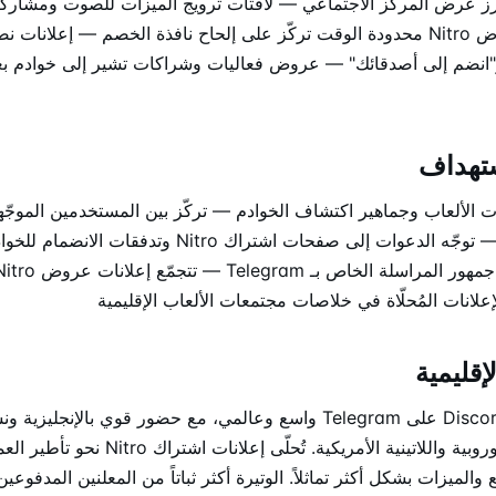
رز عرض المركز الاجتماعي — لافتات ترويج الميزات للصوت ومشارك
الأنشطة — صيغ عرض Nitro محدودة الوقت تركّز على إلحاح نافذة الخصم — إعلان
و"انضم إلى أصدقائك" — عروض فعاليات وشراكات تشير إلى خوادم بعل
تهداف
الألعاب وجماهير اكتشاف الخوادم — تركّز بين المستخدمين الموجّه
والألعاب الاجتماعية — توجّه الدعوات إلى صفحات اشتراك tro
علانات المُحلّاة في خلاصات مجتمعات الألعاب الإقليمية
إقليمية
التوزيع المُلاحَظ لـ Discord على Telegram واسع وعالمي، مع حضور قوي ب
مجتمعات الألعاب الأوروبية واللاتينية الأمريكية. تُ
لميزات بشكل أكثر تماثلاً. الوتيرة أكثر ثباتاً من المعلنين المدفوعين