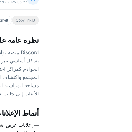
ead
2
·
2026-05-27
ram
Copy link
نظرة عامة على
Discord منص
الألعاب إلى جانب ج
أنماط الإعلانات على