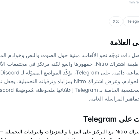
min r
X
Teleg
 العلامة
ة تواصل ذات توجّه نحو الألعاب، مبنية حول الصوت والنص وخوادم المج
بشكل أساسي عبر طبقة اشتراك Nitro. جمهورها واسع لكنه مرتكز في مج
ا
المجتمع واكتشاف الخوادم، وعرض اشتراك Nitro بمزاياه وترقياته ال
ماهير المراسلة العامة.
 Telegram
— إعلانات عرض اشتراك Nitro مع التركيز على المزايا والتعزيزات والترقيات التج