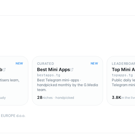
CURATED
LEADERBOA
NEW
NEW
b
Best Mini Apps
Top Mini 
bestapps.tg
topapps.tg
isers learn,
Best Telegram mini-apps ·
Public daily 
handpicked monthly by the G.Media
Telegram mini
team.
28
3.8K
tudy
niches · handpicked
in the li
EUROPE d.o.o.