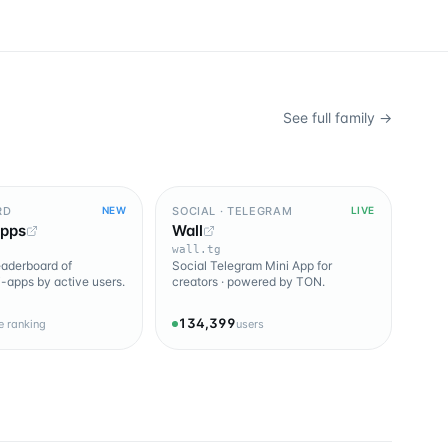
See full family →
RD
SOCIAL · TELEGRAM
NEW
LIVE
Apps
Wall
wall.tg
leaderboard of
Social Telegram Mini App for
-apps by active users.
creators · powered by TON.
134,399
ve ranking
users