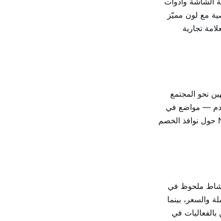
ة الشاشة وأدوات
ات نصية مع لون مميّز
امة تجارية
ين نحو المجتمع
Ni وتدفقات الانضمام للخوادم — مواضع في
مجتمعات إلى جانب جمهور المراسلة الخاص بـ Telegram — تتجمّع إعلانات عروض Nitro حول نوافذ الخصم
الإنجليزية ونشاط ملحوظ في
حلّى إعلانات اشتراك Nitro نحو تأطير العملة والسعر، بينما
 بالفعاليات في