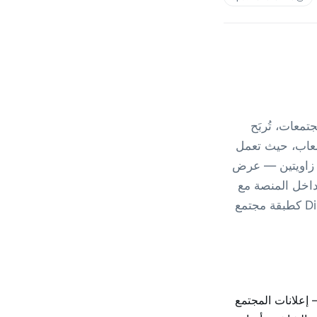
تمعات، تُربَح
تمعات الألعاب، حيث تعمل
لخوادم كمراكز اجتماعية دائمة. على Telegram، تؤكّد المواضع المموّلة لـ Discord زاويتين — عرض
تجميلية. يجعل تداخل المنصة مع
مساحة المراسلة المجتمعية الخاصة بـ Telegram إعلاناتها ملحوظة، مُموضِعةً Discord كطبقة مجتمع
ميلية — إعلانات المجتمع