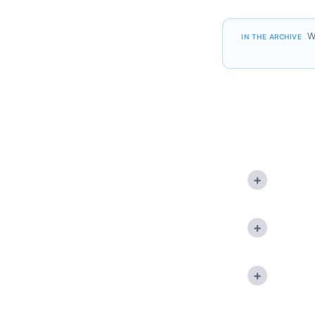
W
IN THE ARCHIVE
+
+
+