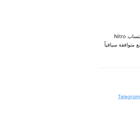
يحافظ Discord على حضور على Telegram للاشتراك والمجتمع، مقسّماً الإعلانات بين اكتساب Nitro
تداخله مع الجمهور المجتمعي الخاص بـ Telegram المواضع متوافقة سياقياً
Telegram Ads