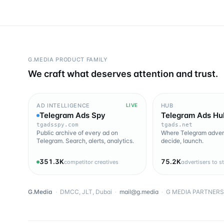
G.MEDIA PRODUCT FAMILY
We craft what deserves attention and trust.
AD INTELLIGENCE
HUB
LIVE
Telegram Ads Spy
Telegram Ads Hu
tgadsspy.com
tgads.net
Public archive of every ad on
Where Telegram advert
Telegram. Search, alerts, analytics.
decide, launch.
351.3K
75.2K
competitor creatives
advertisers to s
G.Media
·
DMCC, JLT, Dubai
·
mail@g.media
·
G MEDIA PARTNERS 