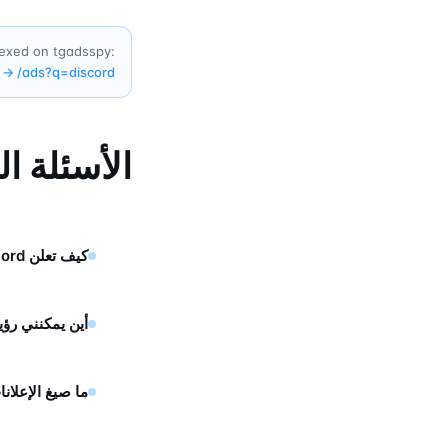
dexed on tgadsspy:
→
/ads?q=
discord
الأسئلة ا
كيف تعلن Discord على تيليجرام؟
أين يمكنني رؤية إعلانات ord
ما صيغ الإعلانات التي ت