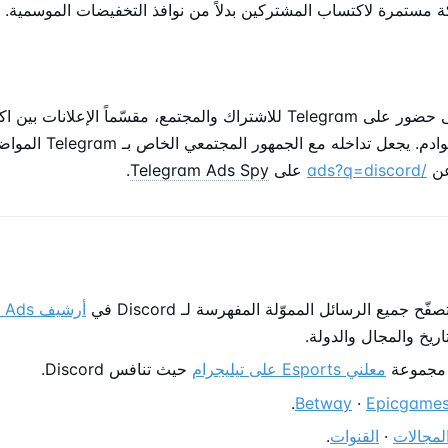
ة مستمرة لاكتساب المشتركين بدلاً من نوافذ التخفيضات الموسمية.
ورسائل اكتشاف الخوادم. يجعل 
عن
/ads?q=discord
على
Telegram Ads Spy
.
ّح جميع الرسائل المموّلة المفهرسة لـ Discord في
أرشيف 
ريخ والمجال والدولة.
مجموعة
معلني Esports على تيليجرام
حيث تنافس Discord.
.
Betway
·
Epicgame
لمجالات
·
القنوات
.