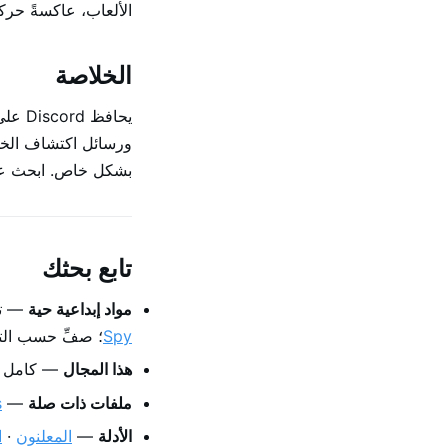
الألعاب، عاكسةً حرك
الخلاصة
بشكل خاص. ابحث 
تابع بحثك
مواد إبداعية حية
— تصف
Spy
؛ صفِّ حسب التا
هذا المجال
— كامل 
ملفات ذات صلة
—
s
الأدلة
—
المعلنون
·
ا