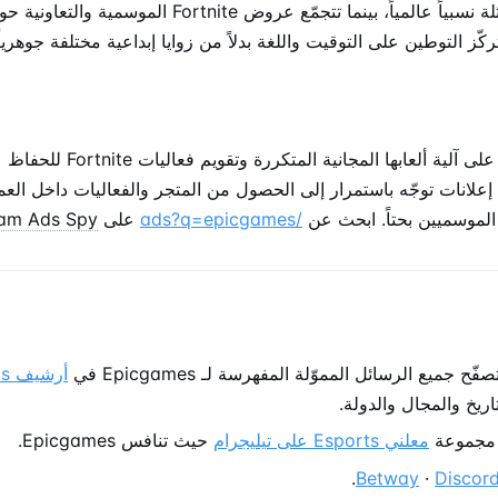
بوتيرة أسبوعية متماثلة نسبياً عالمياً، بينما تتجمّع عروض Fortnite 
تركّز التوطين على التوقيت واللغة بدلاً من زوايا إبداعية مختلفة جوهري
تعتمد Epic Games على آلية ألعابها ا
Telegra، مع إعلانات توجّه باستمرار إلى الحصول من المتجر والفعاليات داخل الع
 الموسميين بحتاً. ابحث عن
/ads?q=epicgames
على
ram Ads Spy
ح جميع الرسائل المموّلة المفهرسة لـ Epicgames في
أر
ريخ والمجال والدولة.
مجموعة
معلني Esports على تيليجرام
حيث تنافس Epicgames.
.
Betway
·
Discor