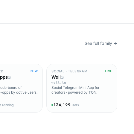
See full family →
RD
SOCIAL · TELEGRAM
NEW
LIVE
Apps
Wall
wall.tg
leaderboard of
Social Telegram Mini App for
-apps by active users.
creators · powered by TON.
134,199
ve ranking
users