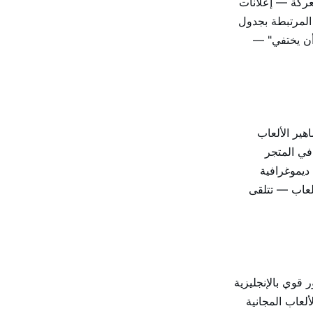
ة المعركة — إعلانات
المرتبطة بجدول
 أن يختفي" —
 في جماهير الألعاب
في المتجر
ة مع ديموغرافية
ألعاب — تتلقى
 انتشار Fortnite العالمي، مع حضور قوي بالإنجليزية
لعاب المجانية