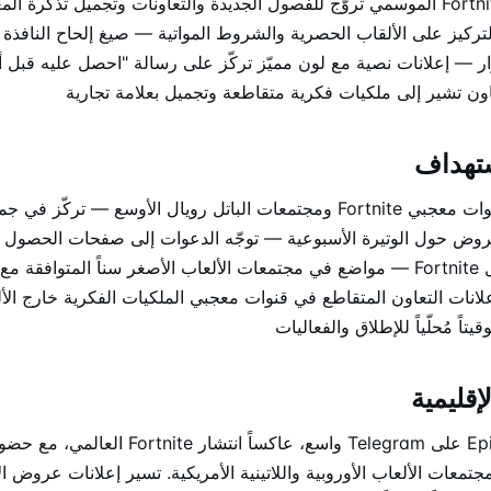
— لافتات محتوى Fortnite الموسمي تروّج للفصول الجديدة والتعاونات وتجميل تذكر
تركيز على الألقاب الحصرية والشروط المواتية — صيغ إلحاح النافذة 
دوّار — إعلانات نصية مع لون مميّز تركّز على رسالة "احصل عليه قبل
ن تشير إلى ملكيات فكرية متقاطعة وتجميل بعلامة تجارية
تهداف
— تظهر بقوة في قنوات معجبي Fortnite ومجتمعات الباتل رويال الأوسع — تركّز
لعروض حول الوتيرة الأسبوعية — توجّه الدعوات إلى صفحات الحصول 
وفعاليات داخل عميل Fortnite — مواضع في مجتمعات الألعاب الأصغر سناً المتوافق
ظهر إعلانات التعاون المتقاطع في قنوات معجبي الملكيات الفكرية خارج ال
يتاً مُحلّياً للإطلاق والفعاليات
إقليمية
التوزيع المُلاحَظ لـ Epic على Telegram واسع، عاكساً
عات الألعاب الأوروبية واللاتينية الأمريكية. تسير إعلانات عروض الأ