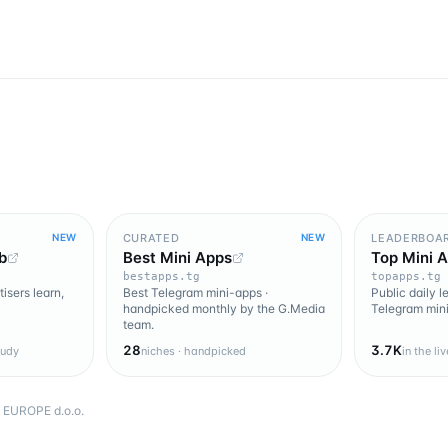
CURATED
LEADERBOA
NEW
NEW
b
Best Mini Apps
Top Mini 
bestapps.tg
topapps.tg
isers learn,
Best Telegram mini-apps ·
Public daily 
handpicked monthly by the G.Media
Telegram mini
team.
28
3.7K
tudy
niches · handpicked
in the li
EUROPE d.o.o.