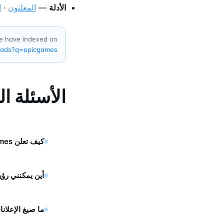
الأدلة
—
المعلنون
·
ا
we have indexed on
/ads?q=
epicgames
الأسئلة ا
كيف تعلن Epicgames على تيليجرام؟
أين يمكنني رؤية إعلانات ames
ما صيغ الإعلانات التي تس