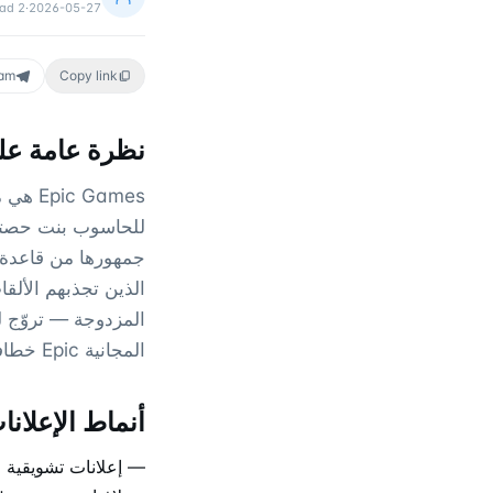
ead
2
·
2026-05-27
ram
Copy link
نظرة عامة على
للحاسوب بنت حصتها
المجانية Epic خطافاً متكرراً يندمج طبيعياً في قنوات العروض والاكتشاف على Telegram.
أنماط الإعلانات على
— إعلانات تشويقية 