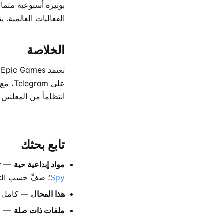
الفعاليات العالمية. ي
الخلاصة
على m
انتظاماً من المعلنين
تابع بحثك
مواد إبداعية حية
— تصفّ
Spy
؛ صفِّ حسب التا
هذا المجال
— كامل 
ملفات ذات صلة
—
d