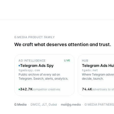
G.MEDIA PRODUCT FAMILY
We craft what deserves attention and trust.
AD INTELLIGENCE
HUB
LIVE
Telegram Ads Spy
Telegram Ads Hu
tgadsspy.com
tgads.net
Public archive of every ad on
Where Telegram advert
Telegram. Search, alerts, analytics.
decide, launch.
342.7K
74.4K
competitor creatives
advertisers to s
G.Media
·
DMCC, JLT, Dubai
·
mail@g.media
·
G MEDIA PARTNERS 