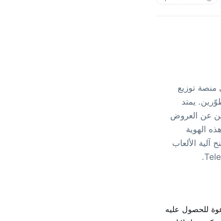
Epic G في آن واحد، وهي منصة توزيع
ّرين. يمتد
ب الباحثين عن العروض
واضع المموّلة هذه الهوية
ر. تمنح آلية الألعاب
عوة للحصول عليه