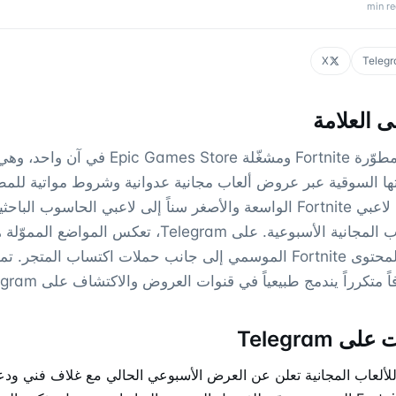
min r
X
Teleg
 العلامة
Epic Games هي مطوّرة Fortnite ومشغّلة ames Store
 السوقية عبر عروض ألعاب مجانية عدوانية وشروط مواتية للمطو
جمهورها من قاعدة لاعبي Fortnite الواسعة والأصغر سناً إلى لاعبي الحاسو
الذين تجذبهم الألقاب المجانية الأسبوعية. على Telegram، تعكس الم
المزدوجة — تروّج لمحتوى Fortnite الموسمي إلى جانب حملات اكتساب المتج
 Telegram
للألعاب المجانية تعلن عن العرض الأسبوعي الحالي مع غلاف فني ود