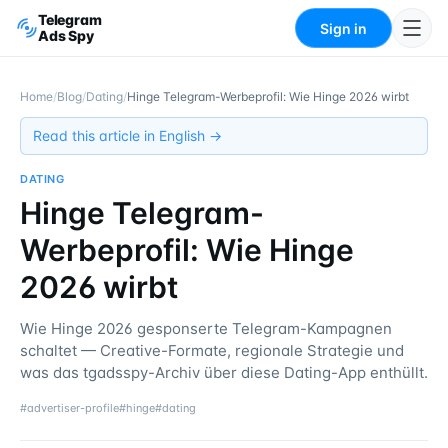
Telegram
Sign in
Ads Spy
Home
/
Blog
/
Dating
/
Hinge Telegram-Werbeprofil: Wie Hinge 2026 wirbt
Read this article in English →
DATING
Hinge Telegram-
Werbeprofil: Wie Hinge
2026 wirbt
Wie Hinge 2026 gesponserte Telegram-Kampagnen
schaltet — Creative-Formate, regionale Strategie und
was das tgadsspy-Archiv über diese Dating-App enthüllt.
#
advertiser-profile
#
hinge
#
dating