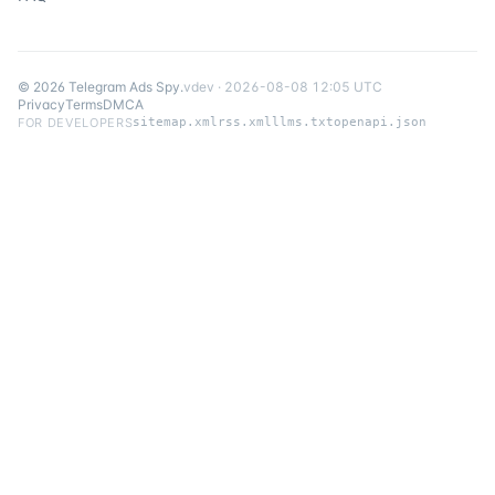
©
2026
Telegram Ads Spy
.
v
dev
·
2026-08-08 12:05 UTC
Privacy
Terms
DMCA
FOR DEVELOPERS
sitemap.xml
rss.xml
llms.txt
openapi.json