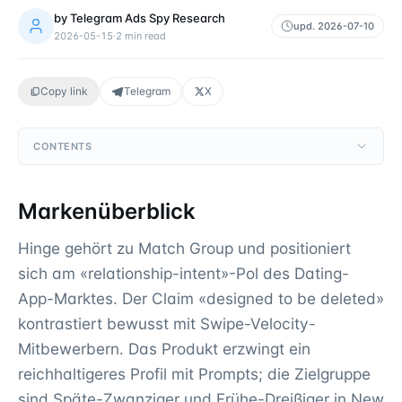
by
Telegram Ads Spy Research
upd.
2026-07-10
2026-05-15
·
2
min read
Copy link
Telegram
X
CONTENTS
Markenüberblick
Hinge gehört zu Match Group und positioniert
sich am «relationship-intent»-Pol des Dating-
App-Marktes. Der Claim «designed to be deleted»
kontrastiert bewusst mit Swipe-Velocity-
Mitbewerbern. Das Produkt erzwingt ein
reichhaltigeres Profil mit Prompts; die Zielgruppe
sind Späte-Zwanziger und Frühe-Dreißiger in New