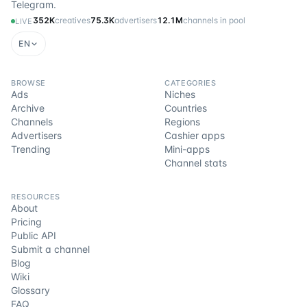
Telegram.
352K
creatives
75.3K
advertisers
12.1M
channels in pool
LIVE
EN
BROWSE
CATEGORIES
Ads
Niches
Archive
Countries
Channels
Regions
Advertisers
Cashier apps
Trending
Mini-apps
Channel stats
RESOURCES
About
Pricing
Public API
Submit a channel
Blog
Wiki
Glossary
FAQ