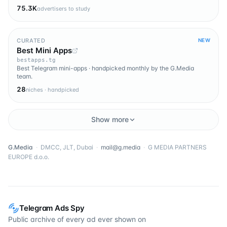
75.3K
advertisers to study
CURATED
NEW
Best Mini Apps
bestapps.tg
Best Telegram mini-apps · handpicked monthly by the G.Media
team.
28
niches · handpicked
Show more
G.Media
·
DMCC, JLT, Dubai
·
mail@g.media
·
G MEDIA PARTNERS
EUROPE d.o.o.
Telegram Ads Spy
Public archive of every ad ever shown on