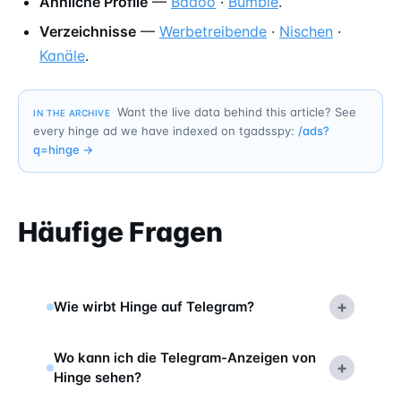
Ähnliche Profile
—
Badoo
·
Bumble
.
Verzeichnisse
—
Werbetreibende
·
Nischen
·
Kanäle
.
Want the live data behind this article? See
IN THE ARCHIVE
every hinge ad we have indexed on tgadsspy:
/ads?
q=
hinge
→
Häufige Fragen
+
Wie wirbt Hinge auf Telegram?
Wo kann ich die Telegram-Anzeigen von
+
Hinge sehen?