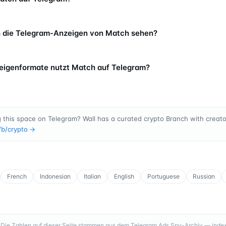
 die Telegram-Anzeigen von Match sehen?
eigenformate nutzt Match auf Telegram?
 this space on Telegram? Wall has a curated crypto Branch with creator
/b/
crypto
→
French
Indonesian
Italian
English
Portuguese
Russian
Die Zahlen auf dieser Seite stammen aus dem Telegram Ads Spy-Archiv — index