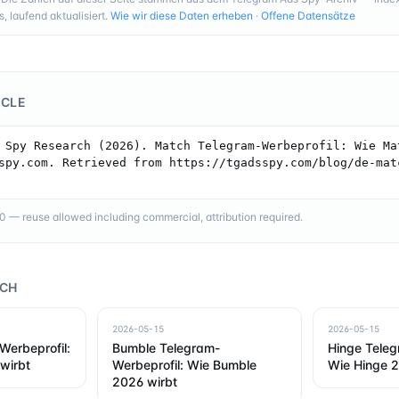
 laufend aktualisiert.
Wie wir diese Daten erheben
·
Offene Datensätze
ICLE
 Spy Research (2026). Match Telegram-Werbeprofil: Wie Mat
spy.com. Retrieved from https://tgadsspy.com/blog/de-mat
— reuse allowed including commercial, attribution required.
RCH
2026-05-15
2026-05-15
Werbeprofil:
Bumble Telegram-
Hinge Teleg
wirbt
Werbeprofil: Wie Bumble
Wie Hinge 2
2026 wirbt