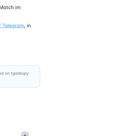
Match im
f Telegram
, in
xed on tgadsspy:
+