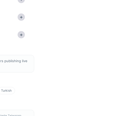
+
+
s publishing live
Turkish
ierte Telegram