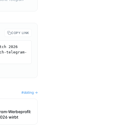
COPY LINK
ch 2026 
ch-telegram-
#
dating
→
ram-Werbeprofil:
026 wirbt