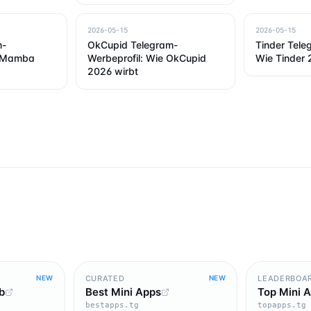
2026-05-15
2026-05-15
m-
OkCupid Telegram-
Tinder Tele
e Mamba
Werbeprofil: Wie OkCupid
Wie Tinder 
2026 wirbt
CURATED
LEADERBOA
NEW
NEW
b
Best Mini Apps
Top Mini 
bestapps.tg
topapps.tg