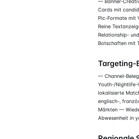
— Banner-Creativ
Cards mit candid
Pic-Formate mit 
Reine Textanzeige
Relationship- un
Botschaften mit 
Targeting
— Channel-Belegu
Youth-/Nightlife
lokalisierte Mat
englisch-, franzö
Märkten — Wiede
Abwesenheit in y
Regionale 