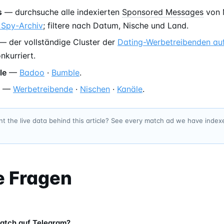
s
— durchsuche alle indexierten
Sponsored Messages
von 
 Spy-Archiv
; filtere nach Datum, Nische und Land.
— der vollständige Cluster der
Dating-Werbetreibenden au
kurriert.
le
—
Badoo
·
Bumble
.
—
Werbetreibende
·
Nischen
·
Kanäle
.
t the live data behind this article? See every match ad we have inde
e Fragen
atch auf Telegram?