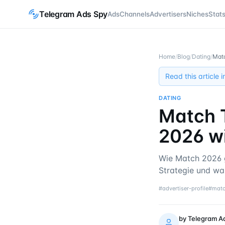
Telegram Ads Spy
Ads
Channels
Advertisers
Niches
Stat
Home
/
Blog
/
Dating
/
Matc
Read this article 
DATING
Match 
2026 w
Wie Match 2026 
Strategie und wa
#
advertiser-profile
#
mat
by
Telegram A