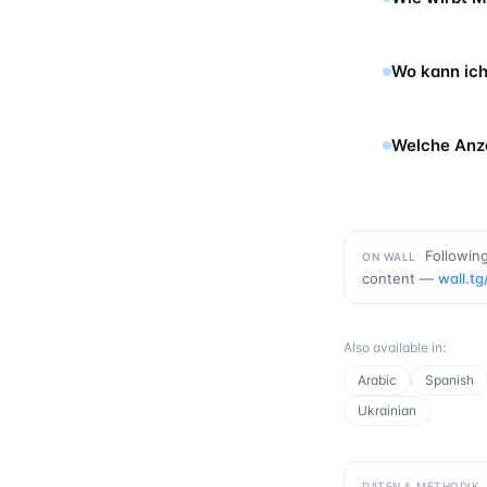
Wo kann ich
Welche Anz
Following
ON WALL
content —
wall.tg
Also available in
:
Arabic
Spanish
Ukrainian
DATEN & METHODIK