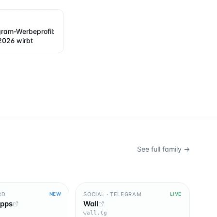
gram-Werbeprofil:
2026 wirbt
See full family →
RD
SOCIAL · TELEGRAM
NEW
LIVE
Apps
Wall
wall.tg