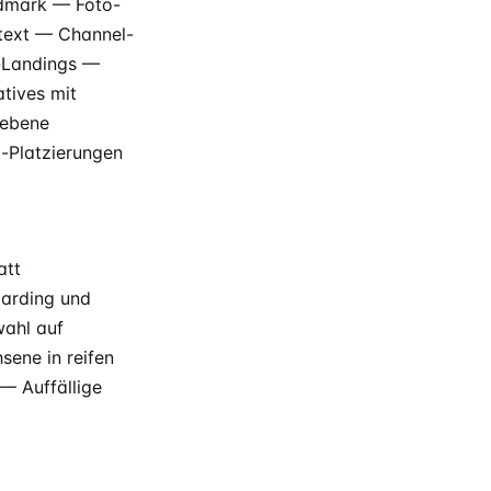
rdmark — Foto-
ntext — Channel-
p-Landings —
tives mit
iebene
t-Platzierungen
att
oarding und
wahl auf
sene in reifen
— Auffällige