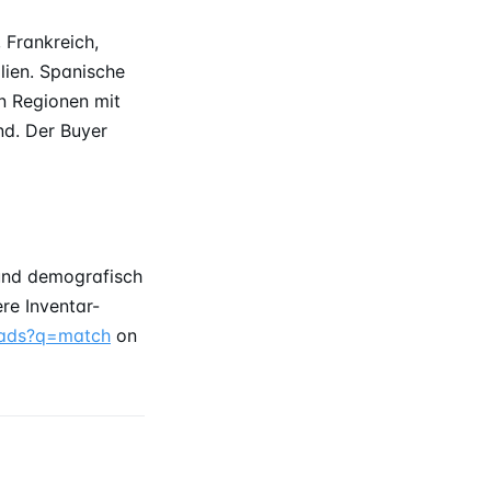
 Frankreich,
lien. Spanische
In Regionen mit
d. Der Buyer
 und demografisch
re Inventar-
ads?q=match
on