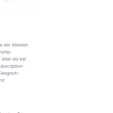
 der ältesten
nship-
älter als bei
ubscription-
Telegram-
rst