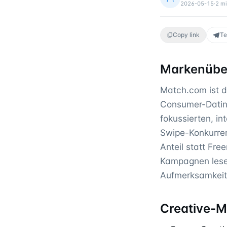
2026-05-15
·
2
mi
Copy link
Te
Markenüber
Match.com ist d
Consumer-Dating
fokussierten, in
Swipe-Konkurren
Anteil statt Fre
Kampagnen lesen
Aufmerksamkeits
Creative-M