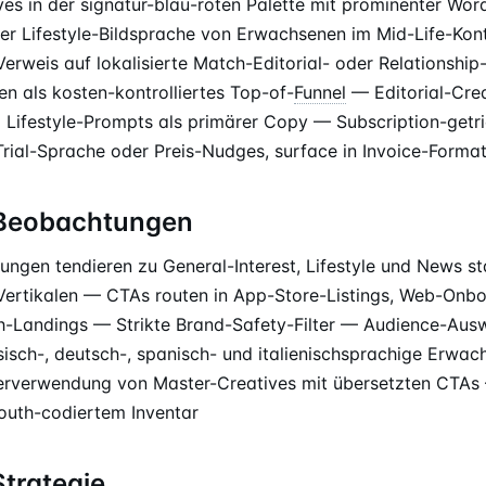
es in der signatur-blau-roten Palette mit prominenter Wo
er Lifestyle-Bildsprache von Erwachsenen im Mid-Life-Ko
Verweis auf lokalisierte Match-Editorial- oder Relationshi
n als kosten-kontrolliertes Top-of-
Funnel
— Editorial-Crea
d Lifestyle-Prompts als primärer Copy — Subscription-getr
Trial-Sprache oder Preis-Nudges, surface in Invoice-Forma
-Beobachtungen
ngen tendieren zu General-Interest, Lifestyle und News st
-Vertikalen — CTAs routen in App-Store-Listings, Web-Onb
ch-Landings — Strikte Brand-Safety-Filter — Audience-Aus
sisch-, deutsch-, spanisch- und italienischsprachige Erwach
rverwendung von Master-Creatives mit übersetzten CTAs 
outh-codiertem Inventar
Strategie