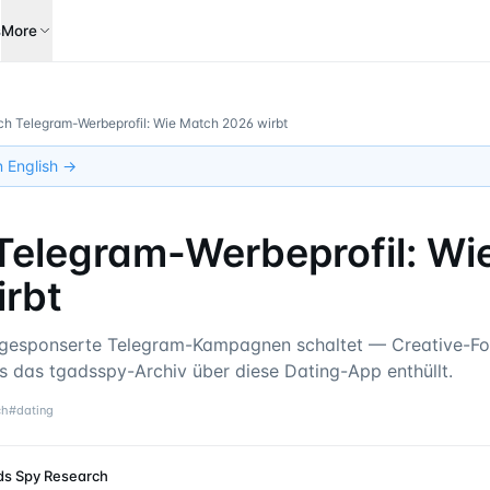
s
More
h Telegram-Werbeprofil: Wie Match 2026 wirbt
in English →
Telegram-Werbeprofil: Wi
irbt
gesponserte Telegram-Kampagnen schaltet — Creative-For
s das tgadsspy-Archiv über diese Dating-App enthüllt.
ch
#
dating
ds Spy Research