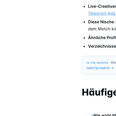
Live-Creative
Telegram Ads
Diese Nische
dem Match kon
Ähnliche Profi
Verzeichnisse
Wan
IN THE ARCHIVE
/ads?q=
match
→
Häufig
Wie wirbt M