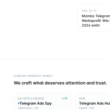
2026-05-15
Mamba Telegra
Werbeprofil: Wi
2026 wirbt
G.MEDIA PRODUCT FAMILY
We craft what deserves attention and trust.
AD INTELLIGENCE
HUB
LIVE
Telegram Ads Spy
Telegram Ads Hu
tgadsspy.com
tgads.net