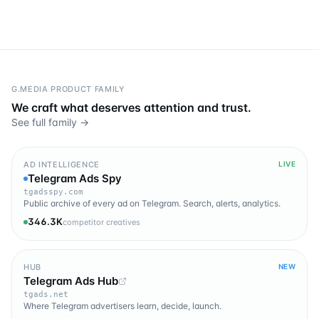
G.MEDIA PRODUCT FAMILY
We craft what deserves attention and trust.
See full family →
AD INTELLIGENCE
LIVE
Telegram Ads Spy
tgadsspy.com
Public archive of every ad on Telegram. Search, alerts, analytics.
346.3K
competitor creatives
HUB
NEW
Telegram Ads Hub
tgads.net
Where Telegram advertisers learn, decide, launch.