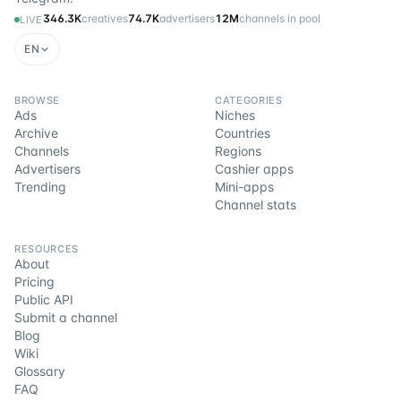
346.3K
creatives
74.7K
advertisers
12M
channels in pool
LIVE
EN
BROWSE
CATEGORIES
Ads
Niches
Archive
Countries
Channels
Regions
Advertisers
Cashier apps
Trending
Mini-apps
Channel stats
RESOURCES
About
Pricing
Public API
Submit a channel
Blog
Wiki
Glossary
FAQ