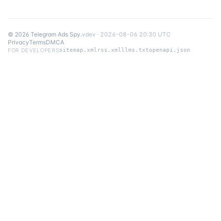
©
2026
Telegram Ads Spy
.
v
dev
·
2026-08-06 20:30 UTC
Privacy
Terms
DMCA
FOR DEVELOPERS
sitemap.xml
rss.xml
llms.txt
openapi.json