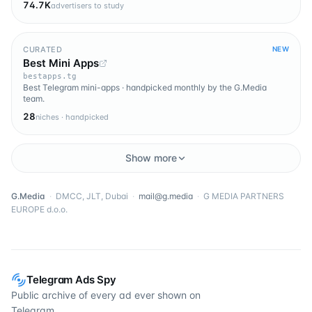
74.7K
advertisers to study
CURATED
NEW
Best Mini Apps
bestapps.tg
Best Telegram mini-apps · handpicked monthly by the G.Media
team.
28
niches · handpicked
Show more
G.Media
·
DMCC, JLT, Dubai
·
mail@g.media
·
G MEDIA PARTNERS
EUROPE d.o.o.
Telegram Ads Spy
Public archive of every ad ever shown on
Telegram.