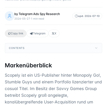
by
Telegram Ads Spy Research
upd.
2026-07-10
2026-05-27
·
1
min read
Copy link
Telegram
X
CONTENTS
Markenüberblick
Scopely ist ein US-Publisher hinter Monopoly Go!,
Stumble Guys und einem Portfolio lizenzierter und
casual Titel. Im Besitz der Savvy Games Group
betreibt Scopely groß angelegte,
kanalübergreifende User-Acquisition rund um