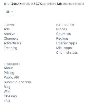
346.4K
creatives
74.7K
advertisers
12M
channels in pool
LIVE
EN
BROWSE
CATEGORIES
Ads
Niches
Archive
Countries
Channels
Regions
Advertisers
Cashier apps
Trending
Mini-apps
Channel stats
RESOURCES
About
Pricing
Public API
Submit a channel
Blog
Wiki
Glossary
FAQ