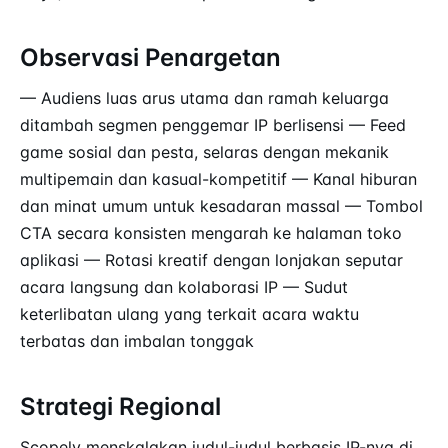
Observasi Penargetan
— Audiens luas arus utama dan ramah keluarga
ditambah segmen penggemar IP berlisensi — Feed
game sosial dan pesta, selaras dengan mekanik
multipemain dan kasual-kompetitif — Kanal hiburan
dan minat umum untuk kesadaran massal — Tombol
CTA secara konsisten mengarah ke halaman toko
aplikasi — Rotasi kreatif dengan lonjakan seputar
acara langsung dan kolaborasi IP — Sudut
keterlibatan ulang yang terkait acara waktu
terbatas dan imbalan tonggak
Strategi Regional
Scopely menskalakan judul-judul berbasis IP-nya di