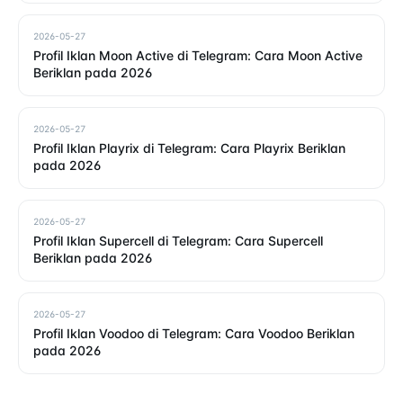
2026-05-27
Profil Iklan Moon Active di Telegram: Cara Moon Active
Beriklan pada 2026
2026-05-27
Profil Iklan Playrix di Telegram: Cara Playrix Beriklan
pada 2026
2026-05-27
Profil Iklan Supercell di Telegram: Cara Supercell
Beriklan pada 2026
2026-05-27
Profil Iklan Voodoo di Telegram: Cara Voodoo Beriklan
pada 2026