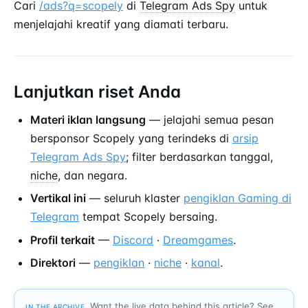
Cari
/ads?q=scopely
di
Telegram Ads Spy
untuk
menjelajahi kreatif yang diamati terbaru.
Lanjutkan riset Anda
Materi iklan langsung
— jelajahi semua pesan
bersponsor Scopely yang terindeks di
arsip
Telegram Ads Spy
; filter berdasarkan tanggal,
niche
, dan negara.
Vertikal ini
— seluruh klaster
pengiklan Gaming di
Telegram
tempat Scopely bersaing.
Profil terkait
—
Discord
·
Dreamgames
.
Direktori
—
pengiklan
·
niche
·
kanal
.
Want the live data behind this article? See
IN THE ARCHIVE