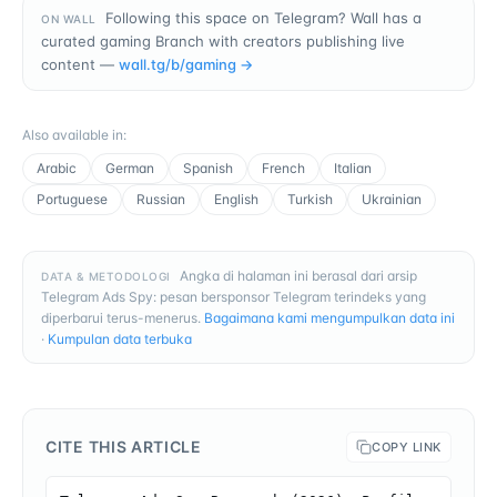
Following this space on Telegram? Wall has a
ON WALL
curated gaming Branch with creators publishing live
content —
wall.tg/b/
gaming
→
Also available in
:
Arabic
German
Spanish
French
Italian
Portuguese
Russian
English
Turkish
Ukrainian
Angka di halaman ini berasal dari arsip
DATA & METODOLOGI
Telegram Ads Spy: pesan bersponsor Telegram terindeks yang
diperbarui terus-menerus.
Bagaimana kami mengumpulkan data ini
·
Kumpulan data terbuka
CITE THIS ARTICLE
COPY LINK