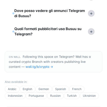
Dove posso vedere gli annunci Telegram
+
di Busuu?
Quali formati pubblicitari usa Busuu su
+
Telegram?
Following this space on Telegram? Wall has a
ON WALL
curated crypto Branch with creators publishing live
content —
wall.tg/b/
crypto
→
Also available in
:
Arabic
English
German
Spanish
French
Indonesian
Portuguese
Russian
Turkish
Ukrainian