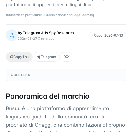
piattaforma di apprendimento linguistico.
#
advertiser-profile
#
busuu
#
education
#
language-learning
by
Telegram Ads Spy Research
upd.
2026-07-10
2026-05-27
·
3
min read
Copy link
Telegram
X
CONTENTS
Panoramica del marchio
Busuu è una piattaforma di apprendimento
linguistico guidata dalla comunità, ora di
proprietà di Chegg, che combina lezioni al proprio