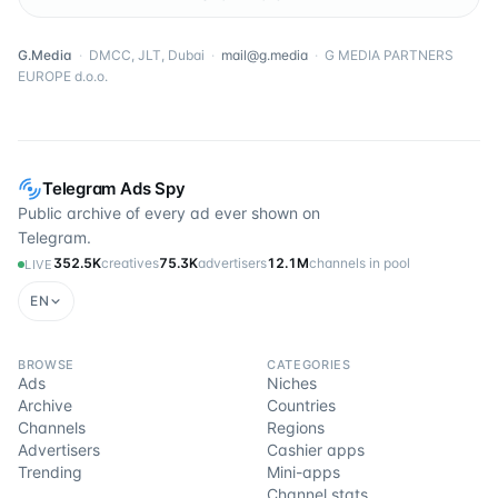
G.Media
·
DMCC, JLT, Dubai
·
mail@g.media
·
G MEDIA PARTNERS
EUROPE d.o.o.
Telegram Ads Spy
Public archive of every ad ever shown on
Telegram.
352.5K
creatives
75.3K
advertisers
12.1M
channels in pool
LIVE
EN
BROWSE
CATEGORIES
Ads
Niches
Archive
Countries
Channels
Regions
Advertisers
Cashier apps
Trending
Mini-apps
Channel stats