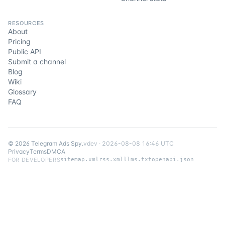
RESOURCES
About
Pricing
Public API
Submit a channel
Blog
Wiki
Glossary
FAQ
©
2026
Telegram Ads Spy
.
v
dev
·
2026-08-08 16:46 UTC
Privacy
Terms
DMCA
FOR DEVELOPERS
sitemap.xml
rss.xml
llms.txt
openapi.json