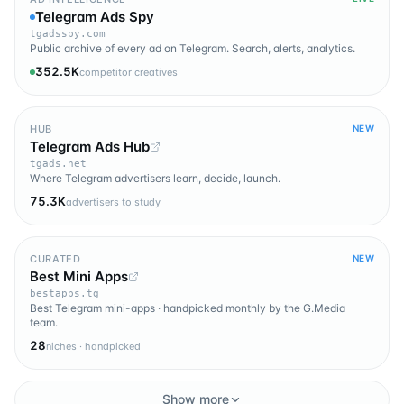
Telegram Ads Spy
tgadsspy.com
Public archive of every ad on Telegram. Search, alerts, analytics.
352.5K
competitor creatives
HUB
NEW
Telegram Ads Hub
tgads.net
Where Telegram advertisers learn, decide, launch.
75.3K
advertisers to study
CURATED
NEW
Best Mini Apps
bestapps.tg
Best Telegram mini-apps · handpicked monthly by the G.Media
team.
28
niches · handpicked
Show more