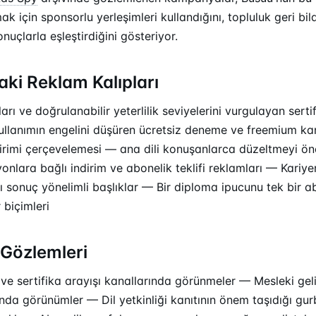
k için sponsorlu yerleşimleri kullandığını, topluluk geri bild
nuçlarla eşleştirdiğini gösteriyor.
ki Reklam Kalıpları
rı ve doğrulanabilir yeterlilik seviyelerini vurgulayan serti
kullanımın engelini düşüren ücretsiz deneme ve freemium ka
dirimi çerçevelemesi — ana dili konuşanlarca düzeltmeyi ön
nlara bağlı indirim ve abonelik teklifi reklamları — Kariy
ı sonuç yönelimli başlıklar — Bir diploma ipucunu tek bir 
 biçimleri
Gözlemleri
 ve sertifika arayışı kanallarında görünmeler — Mesleki geli
rında görünümler — Dil yetkinliği kanıtının önem taşıdığı gu