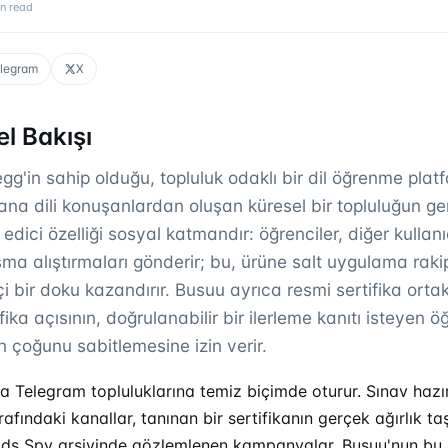
n read
legram
X
l Bakışı
gg'in sahip olduğu, topluluk odaklı bir dil öğrenme plat
 ana dili konuşanlardan oluşan küresel bir topluluğun geri
edici özelliği sosyal katmandır: öğrenciler, diğer kullanıc
a alıştırmaları gönderir; bu, ürüne salt uygulama raki
çi bir doku kazandırır. Busuu ayrıca resmi sertifika ortak
fika açısının, doğrulanabilir bir ilerleme kanıtı isteyen ö
n çoğunu sabitlemesine izin verir.
Telegram topluluklarına temiz biçimde oturur. Sınav hazırl
afındaki kanallar, tanınan bir sertifikanın gerçek ağırlık taşı
Ads Spy
arşivinde gözlemlenen kampanyalar, Busuu'nun bu 