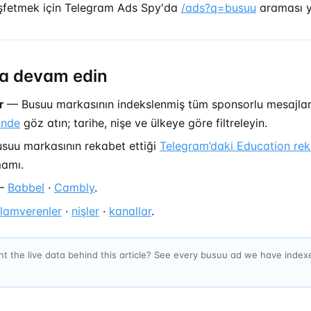
şfetmek için Telegram Ads Spy'da
/ads?q=busuu
araması y
a devam edin
r
— Busuu markasının indekslenmiş tüm sponsorlu mesajla
inde
göz atın; tarihe, nişe ve ülkeye göre filtreleyin.
uu markasının rekabet ettiği
Telegram’daki Education rek
mamı.
—
Babbel
·
Cambly
.
klamverenler
·
nişler
·
kanallar
.
t the live data behind this article? See every busuu ad we have inde