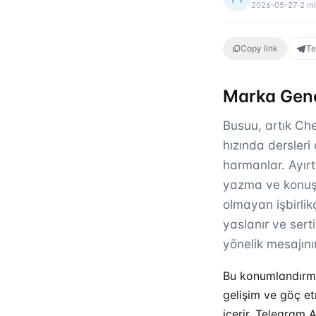
2026-05-27
·
2
mi
Copy link
Te
Marka Gene
Busuu, artık Che
hızında dersleri
harmanlar. Ayırt 
yazma ve konuşm
olmayan işbirlik
yaslanır ve serti
yönelik mesajını
Bu konumlandırma 
gelişim ve göç etr
içerir.
Telegram 