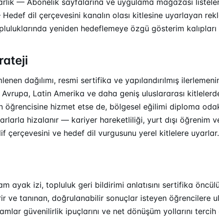
arlık — Abonelik sayfalarına ve uygulama mağazası listele
Hedef dil çerçevesini kanalın olası kitlesine uyarlayan re
opluluklarında yeniden hedeflemeye özgü gösterim kalıpları
rateji
enen dağılımı, resmi sertifika ve yapılandırılmış ilerlemeni
 Avrupa, Latin Amerika ve daha geniş uluslararası kitlelerd
n öğrencisine hizmet etse de, bölgesel eğilimi diploma od
rlarla hizalanır — kariyer hareketliliği, yurt dışı öğrenim v
f çerçevesini ve hedef dil vurgusunu yerel kitlelere uyarlar.
m ayak izi, topluluk geri bildirimi anlatısını sertifika öncü
irir ve tanınan, doğrulanabilir sonuçlar isteyen öğrencilere ul
mlar güvenilirlik ipuçlarını ve net dönüşüm yollarını tercih