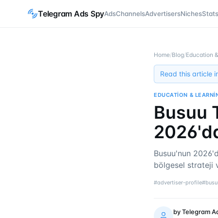
Telegram Ads Spy
Ads
Channels
Advertisers
Niches
Stat
Home
/
Blog
/
Education &
Read this article 
EDUCATION & LEARNI
Busuu T
2026'da
Busuu'nun 2026'd
bölgesel strateji
#
advertiser-profile
#
busu
by
Telegram A