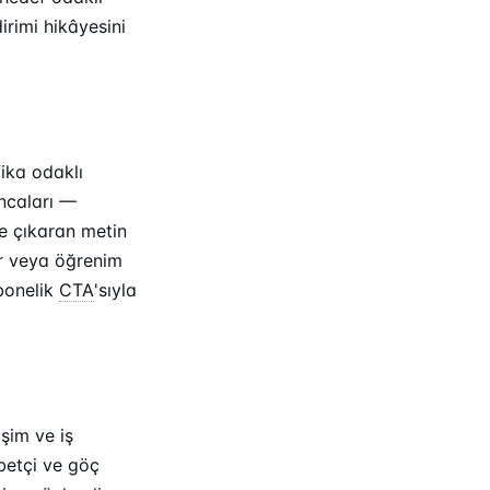
irimi hikâyesini
fika odaklı
ncaları —
e çıkaran metin
er veya öğrenim
abonelik
CTA
'sıyla
şim ve iş
rbetçi ve göç