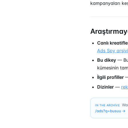
kampanyaları ke
Araştırmay
Canlı kreatifle
Ads Spy arşiv
Bu dikey
— Bus
kümesinin ta
İlgili profiller
Dizinler
—
re
Wan
IN THE ARCHIVE
/ads?q=
busuu
→