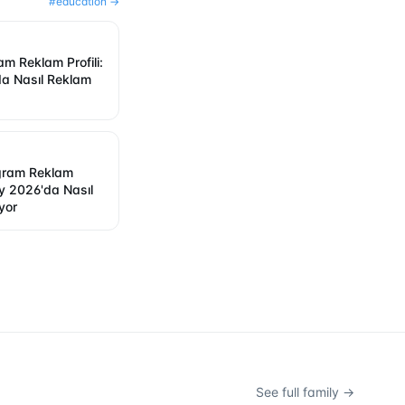
#
education
→
ram Reklam Profili:
'da Nasıl Reklam
egram Reklam
ply 2026'da Nasıl
yor
See full family →