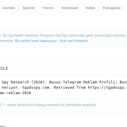
German
Spanish
French
Indonesian
Italian
Portuguese
Bu sayfadaki rakamlar Telegram Ads Spy arşivinden gelir: sürekli güncellenen
I
esajları.
Bu verileri nasıl topluyoruz
·
Açık veri kümeleri
ICLE
 Spy Research (2026). Busuu Telegram Reklam Profili: Busu
 Veriyor. tgadsspy.com. Retrieved from https://tgadsspy.
am-reklam-2026
— reuse allowed including commercial, attribution required.