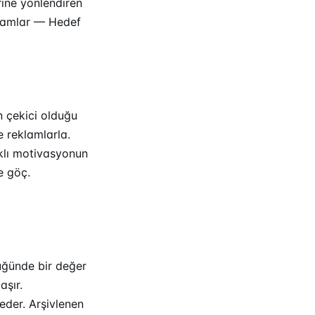
rine yönlendiren
klamlar — Hedef
n çekici olduğu
e reklamlarla.
aklı motivasyonun
e göç.
lüğünde bir değer
aşır.
 eder. Arşivlenen