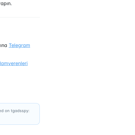
apın.
rına
Telegram
lamverenleri
xed on tgadsspy: