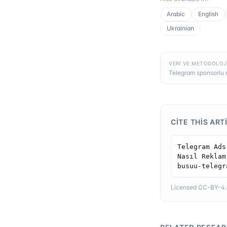
Arabic
English
Ukrainian
VERI VE METODOLOJ
Telegram sponsorlu m
CITE THIS ART
Telegram Ads
Nasıl Reklam
busuu-telegr
Licensed CC-BY-4.0 