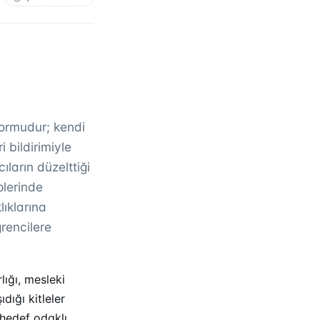
formudur; kendi
 bildirimiyle
ıların düzelttiği
plerinde
lıklarına
ğrencilere
ığı, mesleki
dığı kitleler
hedef odaklı