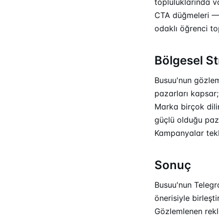
topluluklarında v
CTA düğmeleri — 
odaklı öğrenci t
Bölgesel St
Busuu'nun gözleml
pazarları kapsar;
Marka birçok dili
güçlü olduğu paza
Kampanyalar tekli
Sonuç
Busuu'nun Telegra
önerisiyle birleşt
Gözlemlenen rekla