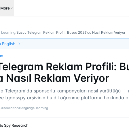
s
More
 Learning
/
Busuu Telegram Reklam Profili: Busuu 2026'da Nasıl Reklam Veriyor
in English →
NG
elegram Reklam Profili: 
 Nasıl Reklam Veriyor
a Telegram'da sponsorlu kampanyaları nasıl yürüttüğü — r
 ve tgadsspy arşivinin bu dil öğrenme platformu hakkında o
u
#
education
#
language-learning
ds Spy Research