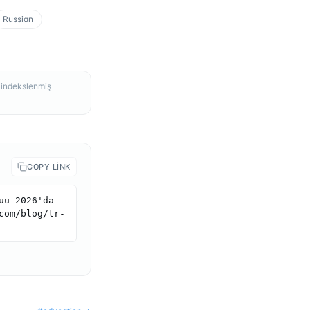
Russian
, indekslenmiş
COPY LINK
u 2026'da 
com/blog/tr-