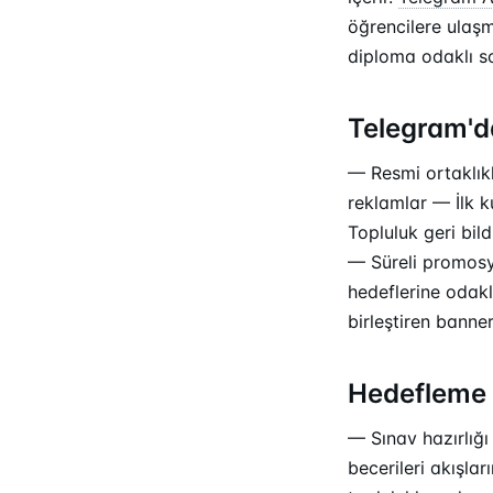
öğrencilere ulaşma
diploma odaklı so
Telegram'da
— Resmi ortaklıkla
reklamlar — İlk 
Topluluk geri bil
— Süreli promosyo
hedeflerine odakl
birleştiren banner
Hedefleme 
— Sınav hazırlığı
becerileri akışla