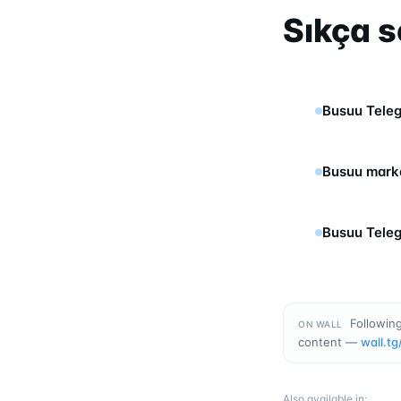
Sıkça s
Busuu Teleg
Busuu marka
Busuu Teleg
Following
ON WALL
content —
wall.tg
Also available in
: