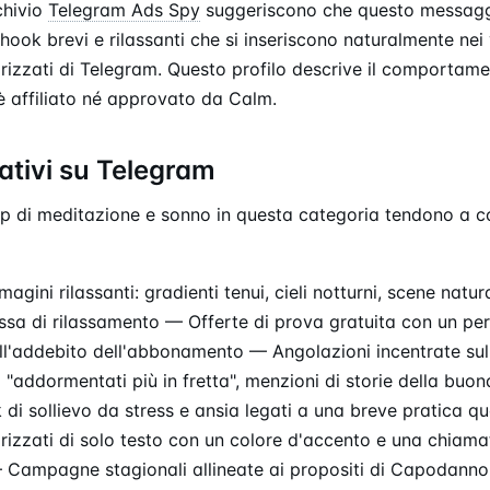
chivio
Telegram Ads Spy
suggeriscono che questo messagg
hook brevi e rilassanti che si inseriscono naturalmente nei 
izzati di Telegram. Questo profilo descrive il comportame
è affiliato né approvato da Calm.
ativi su Telegram
app di meditazione e sonno in questa categoria tendono a c
gini rilassanti: gradienti tenui, cieli notturni, scene natur
sa di rilassamento — Offerte di prova gratuita con un per
ll'addebito dell'abbonamento — Angolazioni incentrate sul 
 "addormentati più in fretta", menzioni di storie della buo
di sollievo da stress e ansia legati a una breve pratica q
izzati di solo testo con un colore d'accento e una chiamat
— Campagne stagionali allineate ai propositi di Capodanno,