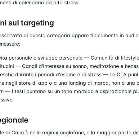
enti di calendario ad alto stress
i sul targeting
osservata di questa categoria appare tipicamente in audien
nessere:
ita personale e sviluppo personale — Comunità di lifestyle,
itudini — Canali d'interesse su sonno, meditazione e bene
esche durante i periodi d'esame e di stress — Le
CTA
punta
ione negli store di app o a una landing di marca, non a una 
am — I testi puntano su un tono morbido e aspirazionale pi
ssiva
egionale
le di Calm è nelle regioni anglofone, e la maggior parte dei