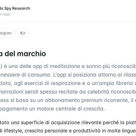
ds Spy Research
n read
legram
X
 del marchio
è una delle app di meditazione e sonno più riconoscibi
nessere di consumo. L'app si posiziona attorno al rilas
ata, agli esercizi di respirazione e a un'ampia libreria d
rrazioni serali spesso recitate da celebrità riconoscibil
ness si basa su un abbonamento premium ricorrente, il
 pagamento un motore centrale di crescita.
tato una superficie di acquisizione rilevante perché la pi
 lifestyle, crescita personale e produttività in molte ling