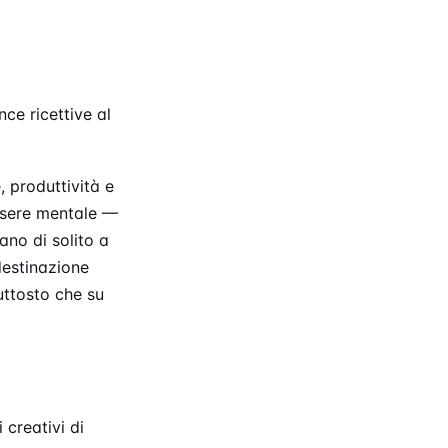
ce ricettive al
 produttività e
ssere mentale —
no di solito a
destinazione
uttosto che su
 creativi di