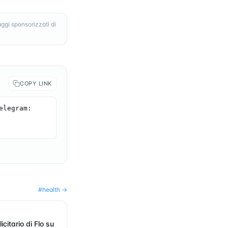
ggi sponsorizzati di
COPY LINK
legram: 
#
health
→
icitario di Flo su