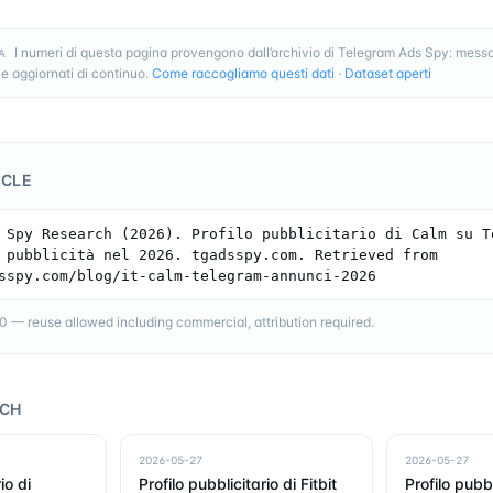
I numeri di questa pagina provengono dall’archivio di Telegram Ads Spy: messa
A
e aggiornati di continuo.
Come raccogliamo questi dati
·
Dataset aperti
ICLE
 Spy Research (2026). Profilo pubblicitario di Calm su Te
 pubblicità nel 2026. tgadsspy.com. Retrieved from 
sspy.com/blog/it-calm-telegram-annunci-2026
— reuse allowed including commercial, attribution required.
RCH
2026-05-27
2026-05-27
io di
Profilo pubblicitario di Fitbit
Profilo pubbl