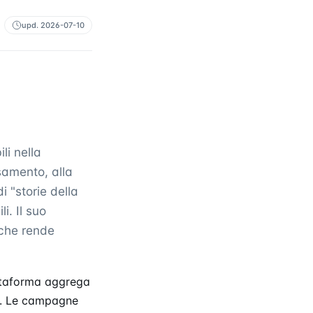
upd.
2026-07-10
li nella
samento, alla
i "storie della
i. Il suo
 che rende
attaforma aggrega
ue. Le campagne