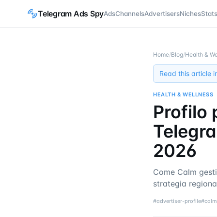
Telegram Ads Spy
Ads
Channels
Advertisers
Niches
Stat
Home
/
Blog
/
Health & We
Read this article 
HEALTH & WELLNESS
Profilo
Telegra
2026
Come Calm gestis
strategia regiona
#
advertiser-profile
#
calm