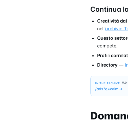
Continua la
Creatività dal
nell’
archivio 
Questo settor
compete.
Profili correlat
Directory
—
i
Wan
IN THE ARCHIVE
/ads?q=
calm
→
Domand