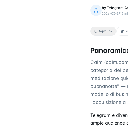
by
Telegram A
2026-05-27
·
3
mi
Copy link
Te
Panoramica
Calm (calm.com) 
categoria del be
meditazione guid
buonanotte" — na
modello di busi
l'acquisizione a
Telegram è diven
ampie audience di