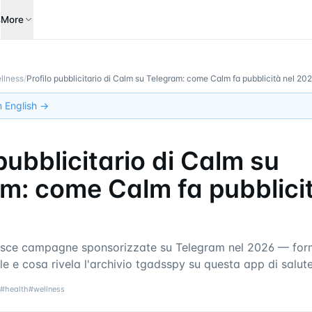
s
More
llness
/
Profilo pubblicitario di Calm su Telegram: come Calm fa pubblicità nel 20
in English →
 pubblicitario di Calm su
m: come Calm fa pubblicit
ce campagne sponsorizzate su Telegram nel 2026 — forma
le e cosa rivela l'archivio tgadsspy su questa app di salut
#
health
#
wellness