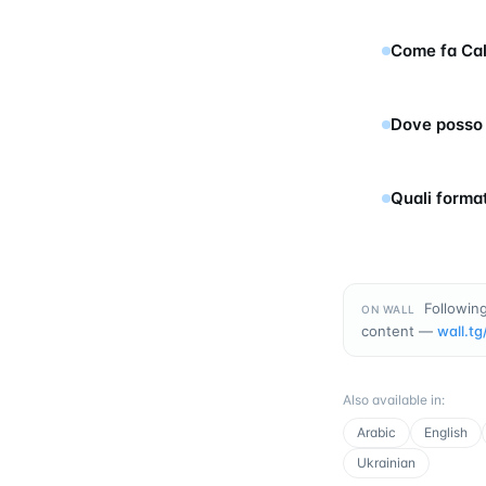
Come fa Cal
Dove posso 
Quali forma
Following
ON WALL
content —
wall.tg
Also available in
:
Arabic
English
Ukrainian