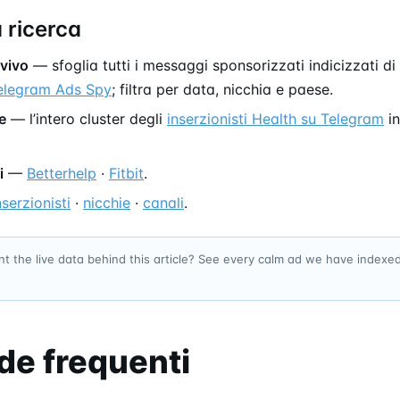
 ricerca
 vivo
— sfoglia tutti i messaggi sponsorizzati indicizzati d
Telegram Ads Spy
; filtra per data, nicchia e paese.
e
— l’intero cluster degli
inserzionisti Health su Telegram
in
i
—
Betterhelp
·
Fitbit
.
nserzionisti
·
nicchie
·
canali
.
t the live data behind this article? See every calm ad we have indexe
e frequenti