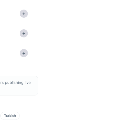
+
+
+
s publishing live
Turkish