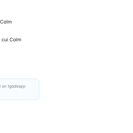
i Calm
 cui Calm
d on tgadsspy: