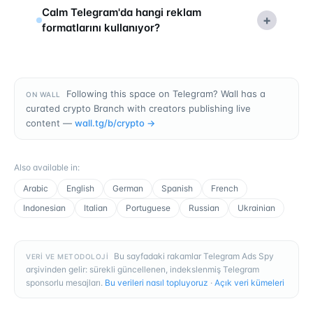
Calm Telegram'da hangi reklam
+
formatlarını kullanıyor?
Following this space on Telegram? Wall has a
ON WALL
curated crypto Branch with creators publishing live
content —
wall.tg/b/
crypto
→
Also available in
:
Arabic
English
German
Spanish
French
Indonesian
Italian
Portuguese
Russian
Ukrainian
Bu sayfadaki rakamlar Telegram Ads Spy
VERI VE METODOLOJI
arşivinden gelir: sürekli güncellenen, indekslenmiş Telegram
sponsorlu mesajları.
Bu verileri nasıl topluyoruz
·
Açık veri kümeleri