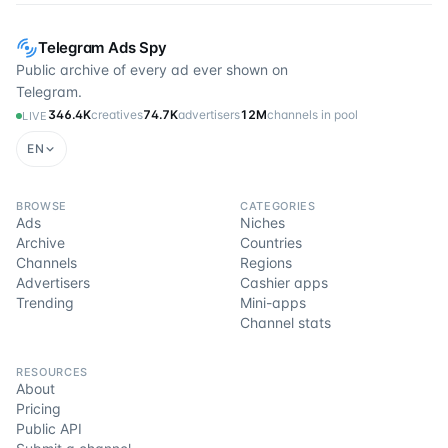
Telegram Ads Spy
Public archive of every ad ever shown on
Telegram.
346.4K
creatives
74.7K
advertisers
12M
channels in pool
LIVE
EN
BROWSE
CATEGORIES
Ads
Niches
Archive
Countries
Channels
Regions
Advertisers
Cashier apps
Trending
Mini-apps
Channel stats
RESOURCES
About
Pricing
Public API