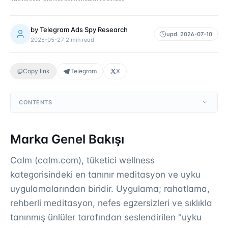
by
Telegram Ads Spy Research
upd.
2026-07-10
2026-05-27
·
2
min read
Copy link
Telegram
X
CONTENTS
Marka Genel Bakışı
Calm (calm.com), tüketici wellness
kategorisindeki en tanınır meditasyon ve uyku
uygulamalarından biridir. Uygulama; rahatlama,
rehberli meditasyon, nefes egzersizleri ve sıklıkla
tanınmış ünlüler tarafından seslendirilen "uyku