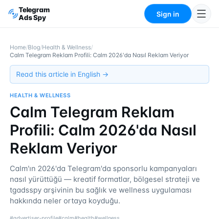
Telegram
Sign in
Ads Spy
Home
/
Blog
/
Health & Wellness
/
Calm Telegram Reklam Profili: Calm 2026'da Nasıl Reklam Veriyor
Read this article in English →
HEALTH & WELLNESS
Calm Telegram Reklam
Profili: Calm 2026'da Nasıl
Reklam Veriyor
Calm'ın 2026'da Telegram'da sponsorlu kampanyaları
nasıl yürüttüğü — kreatif formatlar, bölgesel strateji ve
tgadsspy arşivinin bu sağlık ve wellness uygulaması
hakkında neler ortaya koyduğu.
#
advertiser-profile
#
calm
#
health
#
wellness