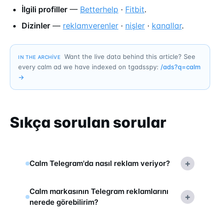
İlgili profiller
—
Betterhelp
·
Fitbit
.
Dizinler
—
reklamverenler
·
nişler
·
kanallar
.
Want the live data behind this article? See
IN THE ARCHIVE
every calm ad we have indexed on tgadsspy:
/ads?q=
calm
→
Sıkça sorulan sorular
+
Calm Telegram'da nasıl reklam veriyor?
Calm markasının Telegram reklamlarını
+
nerede görebilirim?