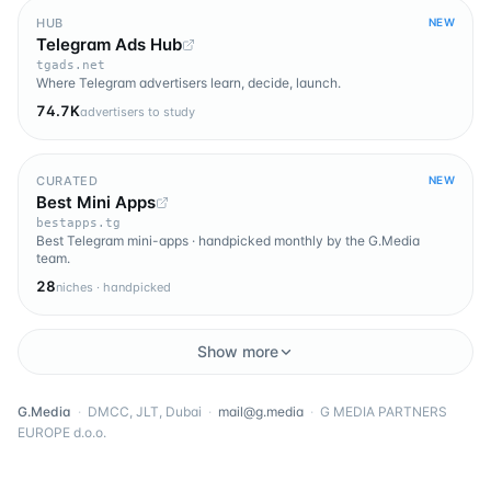
HUB
NEW
Telegram Ads Hub
tgads.net
Where Telegram advertisers learn, decide, launch.
74.7K
advertisers to study
CURATED
NEW
Best Mini Apps
bestapps.tg
Best Telegram mini-apps · handpicked monthly by the G.Media
team.
28
niches · handpicked
Show more
G.Media
·
DMCC, JLT, Dubai
·
mail@g.media
·
G MEDIA PARTNERS
EUROPE d.o.o.