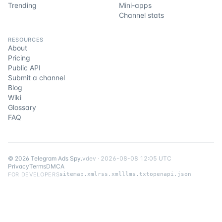
Trending
Mini-apps
Channel stats
RESOURCES
About
Pricing
Public API
Submit a channel
Blog
Wiki
Glossary
FAQ
©
2026
Telegram Ads Spy
.
v
dev
·
2026-08-08 12:05 UTC
Privacy
Terms
DMCA
FOR DEVELOPERS
sitemap.xml
rss.xml
llms.txt
openapi.json