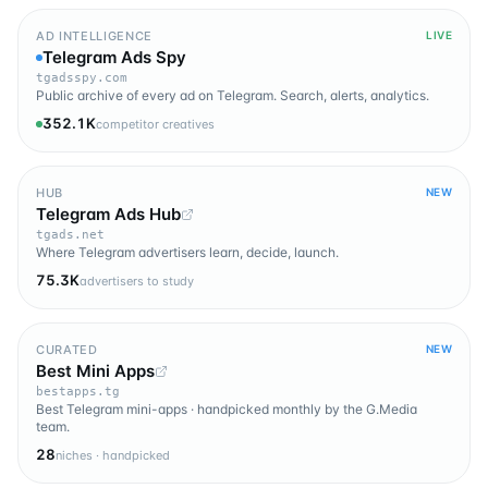
AD INTELLIGENCE
LIVE
Telegram Ads Spy
tgadsspy.com
Public archive of every ad on Telegram. Search, alerts, analytics.
352.1K
competitor creatives
HUB
NEW
Telegram Ads Hub
tgads.net
Where Telegram advertisers learn, decide, launch.
75.3K
advertisers to study
CURATED
NEW
Best Mini Apps
bestapps.tg
Best Telegram mini-apps · handpicked monthly by the G.Media
team.
28
niches · handpicked