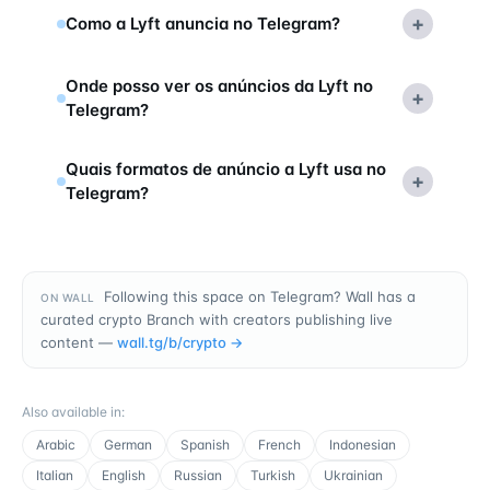
+
Como a Lyft anuncia no Telegram?
Onde posso ver os anúncios da Lyft no
+
Telegram?
Quais formatos de anúncio a Lyft usa no
+
Telegram?
Following this space on Telegram? Wall has a
ON WALL
curated crypto Branch with creators publishing live
content —
wall.tg/b/
crypto
→
Also available in
:
Arabic
German
Spanish
French
Indonesian
Italian
English
Russian
Turkish
Ukrainian