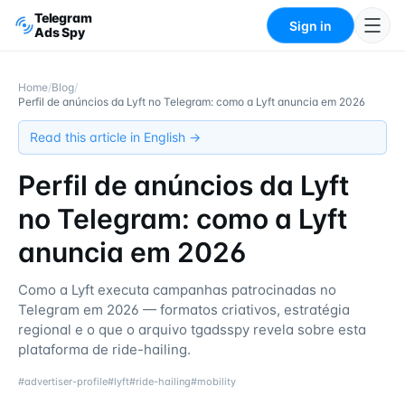
Telegram
Sign in
Ads Spy
Home
/
Blog
/
Perfil de anúncios da Lyft no Telegram: como a Lyft anuncia em 2026
Read this article in English →
Perfil de anúncios da Lyft
no Telegram: como a Lyft
anuncia em 2026
Como a Lyft executa campanhas patrocinadas no
Telegram em 2026 — formatos criativos, estratégia
regional e o que o arquivo tgadsspy revela sobre esta
plataforma de ride-hailing.
#
advertiser-profile
#
lyft
#
ride-hailing
#
mobility