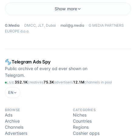
Show more
G.Media
·
DMCC, JLT, Dubai
·
mail@g.media
·
G MEDIA PARTNERS
EUROPE d.o.o.
Telegram Ads Spy
Public archive of every ad ever shown on
Telegram.
352.1K
creatives
75.3K
advertisers
12.1M
channels in pool
LIVE
EN
BROWSE
CATEGORIES
Ads
Niches
Archive
Countries
Channels
Regions
Advertisers
Cashier apps