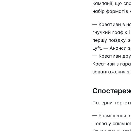
Кампанії, що сп
набір форматів 
— Креативи з на
гнучкий графік 
першу поїздку, 
Lyft. — Анонси 
— Креативи друж
Креативи з гара
завантаження з 
Спостереж
Патерни таргети
— Розміщення в 
Поява у спільно