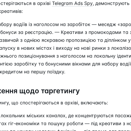
остерігаються в архіві
Telegram Ads Spy
, демонструють
креативів:
бору водіїв із наголосом на заробіток — меседж «зароб
і бонуси за реєстрацію. — Креативи з промокодами та
зазвичай з однією яскравою пропозицією та діплінком 
запуску в нових містах і виходу на нові ринки з локалі
нього позиціонування з наголосом на локальну іденти
нтією заробітку та бонусними вікнами для набору воді
кредитом на першу поїздку.
ення щодо таргетингу
нгу, що спостерігаються в архіві, включають:
локальних міських каналах, де концентруються пасажи
тах гіг-економіки та пошуку роботи — під креативи з н