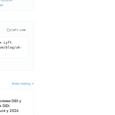
соровані
их
COPY LINK
 Lyft 
om/blog/uk-
#
ride-hailing
→
клами DiDi у
к DiDi
ся у 2026