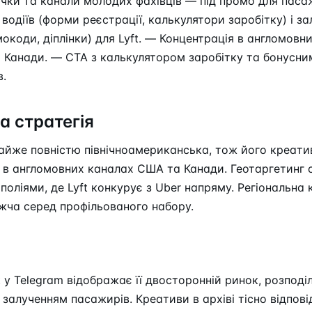
ічки та канали молодих фахівців — під промо для паса
 водіїв (форми реєстрації, калькулятори заробітку) і з
окоди, діплінки) для Lyft. — Концентрація в англомовн
 Канади. — CTA з калькулятором заробітку та бонусни
в.
а стратегія
майже повністю північноамериканська, тож його креати
в англомовних каналах США та Канади. Геотаргетинг с
оліями, де Lyft конкурує з Uber напряму. Регіональна 
жча серед профільованого набору.
t у Telegram відображає її двосторонній ринок, розподі
 залученням пасажирів. Креативи в архіві тісно відпові