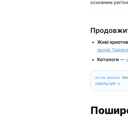
основним регіо
Продовжит
Живі креати
архіві Telegr
Каталоги
—
Wan
IN THE ARCHIVE
/ads?q=
lyft
→
Пошире