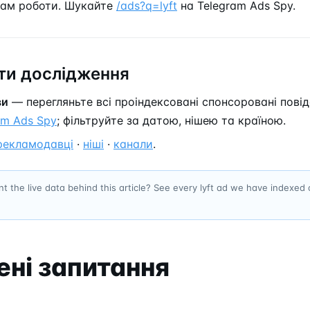
нам роботи. Шукайте
/ads?q=lyft
на Telegram Ads Spy.
и дослідження
ви
— перегляньте всі проіндексовані спонсоровані повід
am Ads Spy
; фільтруйте за датою, нішею та країною.
рекламодавці
·
ніші
·
канали
.
t the live data behind this article? See every lyft ad we have indexed
ні запитання