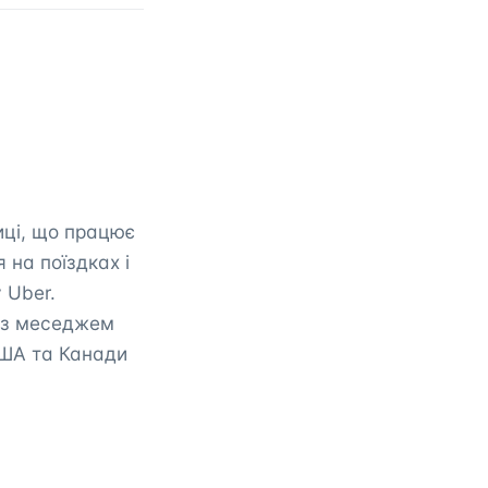
иці, що працює
 на поїздках і
 Uber.
 із меседжем
 США та Канади