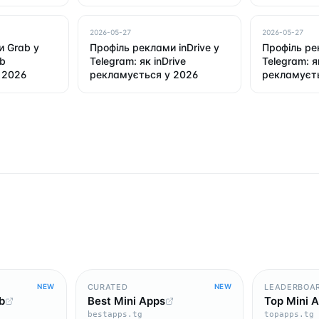
2026-05-27
2026-05-27
и Grab у
Профіль реклами inDrive у
Профіль ре
ab
Telegram: як inDrive
Telegram: я
 2026
рекламується у 2026
рекламуєть
CURATED
LEADERBOA
NEW
NEW
b
Best Mini Apps
Top Mini 
bestapps.tg
topapps.tg