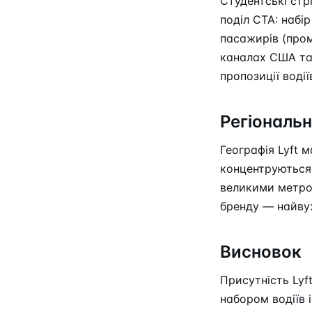
Студентські стр
поділ CTA: набір
пасажирів (пром
каналах США та
пропозиції водії
Регіональн
Географія Lyft 
концентруються 
великими метроп
бренду — найву
Висновок
Присутність Lyf
набором водіїв і