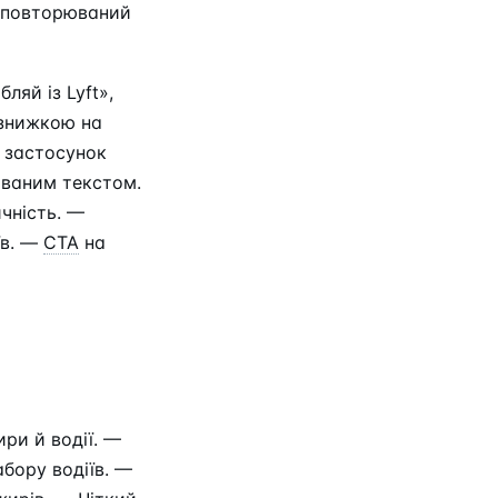
 повторюваний
ляй із Lyft»,
 знижкою на
у застосунок
зованим текстом.
чність. —
їв. —
CTA
на
ри й водії. —
абору водіїв. —