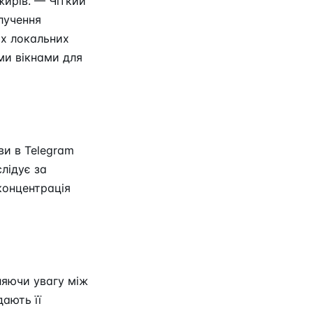
жирів. — Чіткий
алучення
их локальних
ми вікнами для
ви в Telegram
лідує за
концентрація
ляючи увагу між
дають її