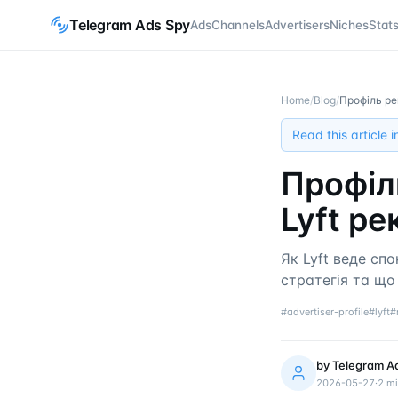
Telegram Ads Spy
Ads
Channels
Advertisers
Niches
Stat
Home
/
Blog
/
Профіль ре
Read this article 
Профіль
Lyft р
Як Lyft веде сп
стратегія та що
#
advertiser-profile
#
lyft
#
by
Telegram A
2026-05-27
·
2
mi