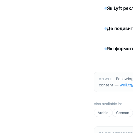
Як Lyft ре
Де подивит
Які формат
Following
ON WALL
content —
wall.tg
Also available in
:
Arabic
German