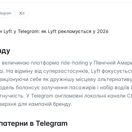
legram
X
 Lyft у Telegram: як Lyft рекламується у 2026
нду
а величиною платформа ride-hailing у Північній Амер
. На відміну від суперзастосунків, Lyft фокусується
озиціонуючи себе як дружнішу місцеву альтернативу
дель балансує залучення пасажирів і набір водіїв
і гнучкість. У Telegram англомовні локальні канали
ерхня для кампаній бренду.
патерни в Telegram