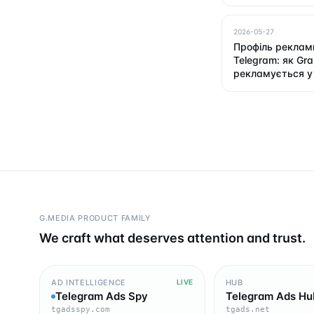
2026-05-27
Профіль реклам
Telegram: як Gr
рекламується у
G.MEDIA PRODUCT FAMILY
We craft what deserves attention and trust.
AD INTELLIGENCE
HUB
LIVE
Telegram Ads Spy
Telegram Ads Hu
tgadsspy.com
tgads.net