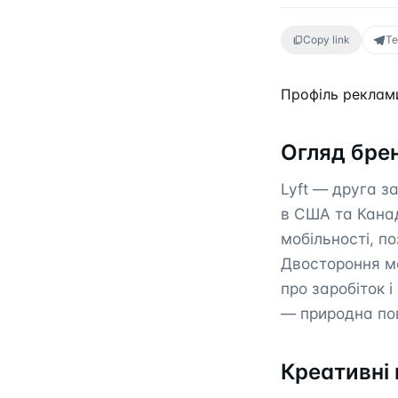
Copy link
Te
Профіль реклами
Огляд бре
Lyft — друга з
в США та Канаді
мобільності, п
Двостороння мо
про заробіток 
— природна пов
Креативні 