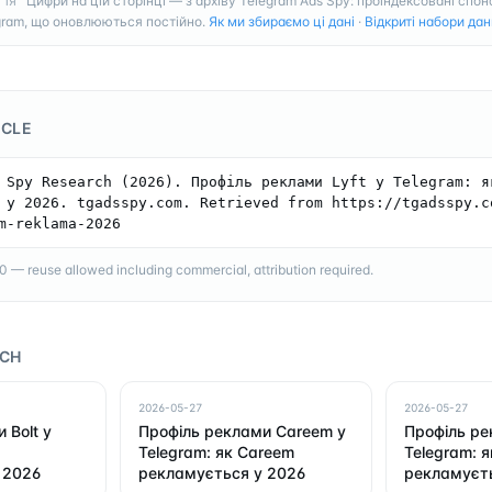
Цифри на цій сторінці — з архіву Telegram Ads Spy: проіндексовані спон
ГІЯ
gram, що оновлюються постійно.
Як ми збираємо ці дані
·
Відкриті набори дан
ICLE
 Spy Research (2026). Профіль реклами Lyft у Telegram: як
 у 2026. tgadsspy.com. Retrieved from https://tgadsspy.c
m-reklama-2026
— reuse allowed including commercial, attribution required.
RCH
2026-05-27
2026-05-27
 Bolt у
Профіль реклами Careem у
Профіль ре
Telegram: як Careem
Telegram: я
 2026
рекламується у 2026
рекламуєть