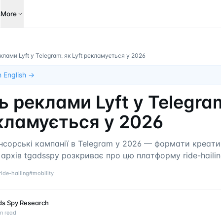
s
More
клами Lyft у Telegram: як Lyft рекламується у 2026
in English →
 реклами Lyft у Telegra
екламується у 2026
онсорські кампанії в Telegram у 2026 — формати креатив
 архів tgadsspy розкриває про цю платформу ride-hailin
ride-hailing
#
mobility
ds Spy Research
n read