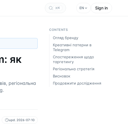
Sign in
EN
K
CONTENTS
Огляд бренду
Креативні патерни в
Telegram
m: як
Спостереження щодо
таргетингу
Регіональна стратегія
Висновок
ів, регіональна
Продовжити дослідження
g.
upd.
2026-07-10