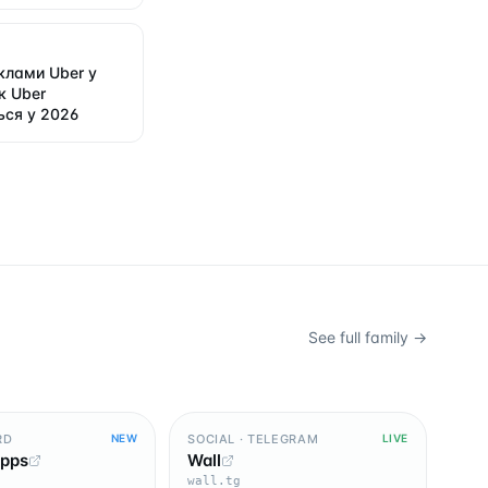
клами Uber у
к Uber
ся у 2026
See full family →
RD
SOCIAL · TELEGRAM
NEW
LIVE
Apps
Wall
wall.tg