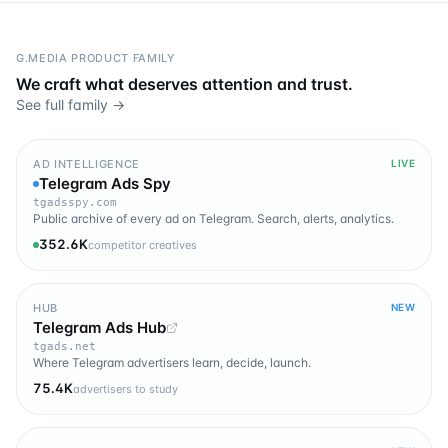
G.MEDIA PRODUCT FAMILY
We craft what deserves attention and trust.
See full family →
AD INTELLIGENCE
LIVE
Telegram Ads Spy
tgadsspy.com
Public archive of every ad on Telegram. Search, alerts, analytics.
352.6K
competitor creatives
HUB
NEW
Telegram Ads Hub
tgads.net
Where Telegram advertisers learn, decide, launch.
75.4K
advertisers to study