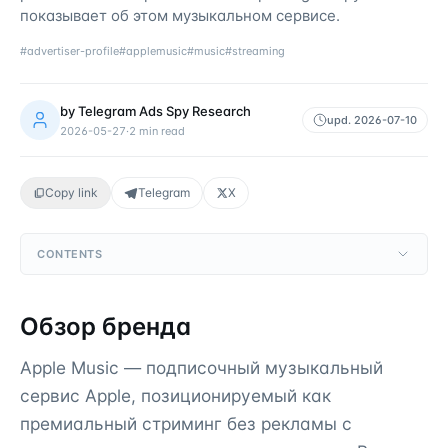
показывает об этом музыкальном сервисе.
#
advertiser-profile
#
applemusic
#
music
#
streaming
by
Telegram Ads Spy Research
upd.
2026-07-10
2026-05-27
·
2
min read
Copy link
Telegram
X
CONTENTS
Обзор бренда
Apple Music — подписочный музыкальный
сервис Apple, позиционируемый как
премиальный стриминг без рекламы с