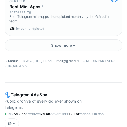
CURATED
NEW
Best Mini Apps
bestapps.tg
Best Telegram mini-apps · handpicked monthly by the G.Media
team.
28
niches · handpicked
Show more
G.Media
·
DMCC, JLT, Dubai
·
mail@g.media
·
G MEDIA PARTNERS
EUROPE d.o.o.
Telegram Ads Spy
Public archive of every ad ever shown on
Telegram.
352.6K
creatives
75.4K
advertisers
12.1M
channels in pool
LIVE
EN