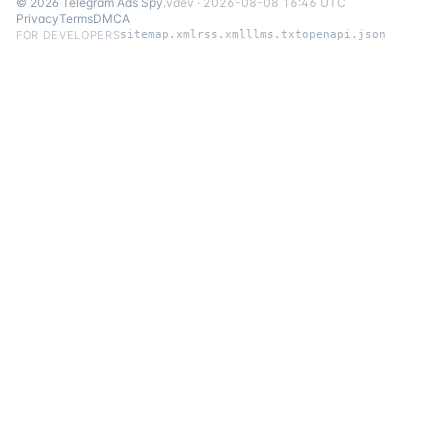
©
2026
Telegram Ads Spy
.
v
dev
·
2026-08-08 16:46 UTC
Privacy
Terms
DMCA
FOR DEVELOPERS
sitemap.xml
rss.xml
llms.txt
openapi.json