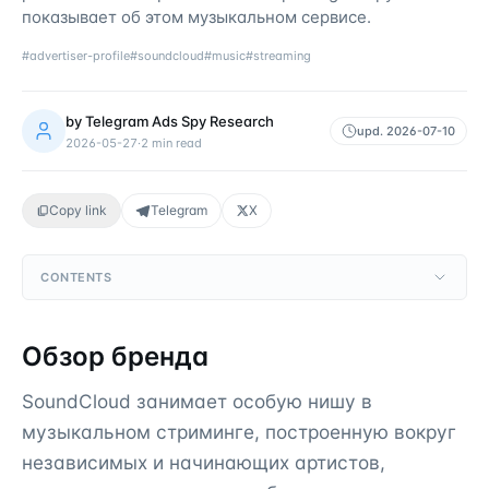
показывает об этом музыкальном сервисе.
#
advertiser-profile
#
soundcloud
#
music
#
streaming
by
Telegram Ads Spy Research
upd.
2026-07-10
2026-05-27
·
2
min read
Copy link
Telegram
X
CONTENTS
Обзор бренда
SoundCloud занимает особую нишу в
музыкальном стриминге, построенную вокруг
независимых и начинающих артистов,