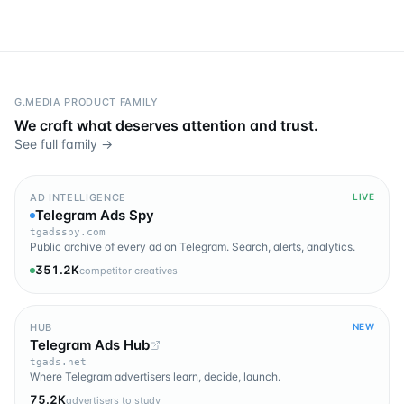
G.MEDIA PRODUCT FAMILY
We craft what deserves attention and trust.
See full family →
AD INTELLIGENCE
LIVE
Telegram Ads Spy
tgadsspy.com
Public archive of every ad on Telegram. Search, alerts, analytics.
351.2K
competitor creatives
HUB
NEW
Telegram Ads Hub
tgads.net
Where Telegram advertisers learn, decide, launch.
75.2K
advertisers to study