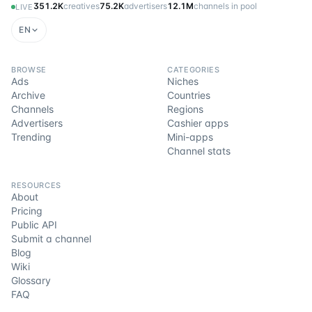
351.2K
creatives
75.2K
advertisers
12.1M
channels in pool
LIVE
EN
BROWSE
CATEGORIES
Ads
Niches
Archive
Countries
Channels
Regions
Advertisers
Cashier apps
Trending
Mini-apps
Channel stats
RESOURCES
About
Pricing
Public API
Submit a channel
Blog
Wiki
Glossary
FAQ