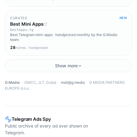
CURATED
NEW
Best Mini Apps
bestapps.tg
Best Telegram mini-apps · handpicked monthly by the G.Media
team.
28
niches · handpicked
Show more
G.Media
·
DMCC, JLT, Dubai
·
mail@g.media
·
G MEDIA PARTNERS
EUROPE d.o.o.
Telegram Ads Spy
Public archive of every ad ever shown on
Telegram.