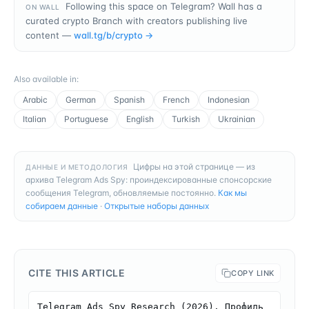
Following this space on Telegram? Wall has a
ON WALL
curated crypto Branch with creators publishing live
content —
wall.tg/b/
crypto
→
Also available in
:
Arabic
German
Spanish
French
Indonesian
Italian
Portuguese
English
Turkish
Ukrainian
Цифры на этой странице — из
ДАННЫЕ И МЕТОДОЛОГИЯ
архива Telegram Ads Spy: проиндексированные спонсорские
сообщения Telegram, обновляемые постоянно.
Как мы
собираем данные
·
Открытые наборы данных
CITE THIS ARTICLE
COPY LINK
Telegram Ads Spy Research (2026). Профиль 