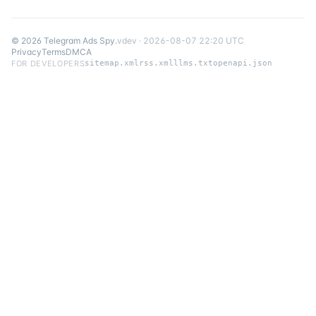
©
2026
Telegram Ads Spy
.
v
dev
·
2026-08-07 22:20 UTC
Privacy
Terms
DMCA
FOR DEVELOPERS
sitemap.xml
rss.xml
llms.txt
openapi.json