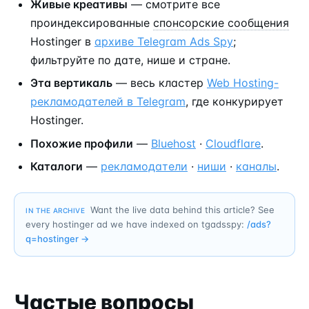
Живые креативы
— смотрите все
проиндексированные
спонсорские сообщения
Hostinger в
архиве Telegram Ads Spy
;
фильтруйте по дате, нише и стране.
Эта вертикаль
— весь кластер
Web Hosting-
рекламодателей в Telegram
, где конкурирует
Hostinger.
Похожие профили
—
Bluehost
·
Cloudflare
.
Каталоги
—
рекламодатели
·
ниши
·
каналы
.
Want the live data behind this article? See
IN THE ARCHIVE
every hostinger ad we have indexed on tgadsspy:
/ads?
q=
hostinger
→
Частые вопросы