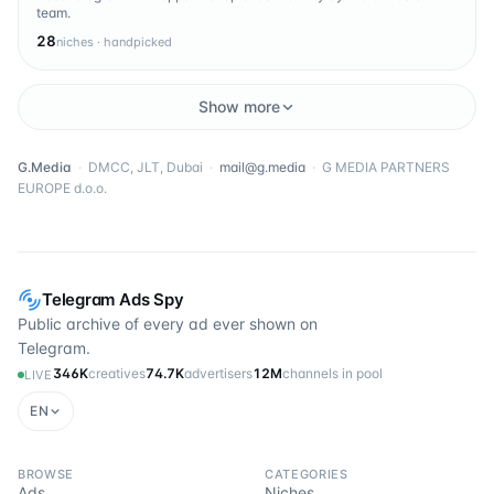
team.
28
niches · handpicked
Show more
G.Media
·
DMCC, JLT, Dubai
·
mail@g.media
·
G MEDIA PARTNERS
EUROPE d.o.o.
Telegram Ads Spy
Public archive of every ad ever shown on
Telegram.
346K
creatives
74.7K
advertisers
12M
channels in pool
LIVE
EN
BROWSE
CATEGORIES
Ads
Niches