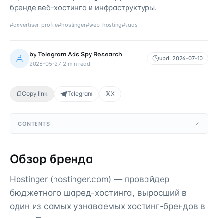
бренде веб-хостинга и инфраструктуры.
#
advertiser-profile
#
hostinger
#
web-hosting
#
saas
by
Telegram Ads Spy Research
upd.
2026-07-10
2026-05-27
·
2
min read
Copy link
Telegram
X
CONTENTS
Обзор бренда
Hostinger (hostinger.com) — провайдер
бюджетного шаред-хостинга, выросший в
один из самых узнаваемых хостинг-брендов в