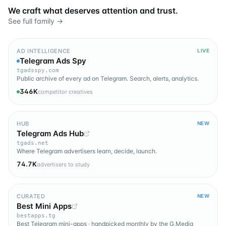
We craft what deserves attention and trust.
See full family →
AD INTELLIGENCE
LIVE
Telegram Ads Spy
tgadsspy.com
Public archive of every ad on Telegram. Search, alerts, analytics.
346K
competitor creatives
HUB
NEW
Telegram Ads Hub
tgads.net
Where Telegram advertisers learn, decide, launch.
74.7K
advertisers to study
CURATED
NEW
Best Mini Apps
bestapps.tg
Best Telegram mini-apps · handpicked monthly by the G.Media