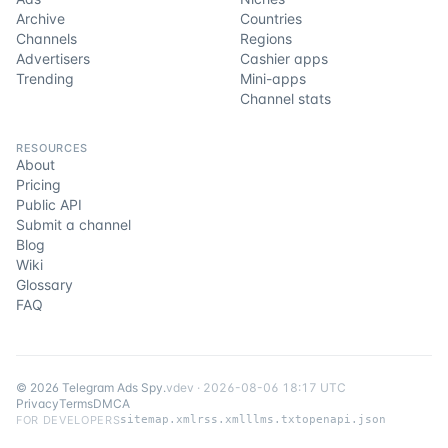
Archive
Countries
Channels
Regions
Advertisers
Cashier apps
Trending
Mini-apps
Channel stats
RESOURCES
About
Pricing
Public API
Submit a channel
Blog
Wiki
Glossary
FAQ
©
2026
Telegram Ads Spy
.
v
dev
·
2026-08-06 18:17 UTC
Privacy
Terms
DMCA
FOR DEVELOPERS
sitemap.xml
rss.xml
llms.txt
openapi.json