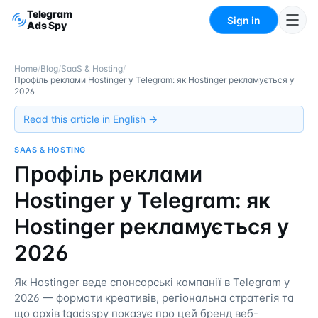
Telegram
Sign in
Ads Spy
Home
/
Blog
/
SaaS & Hosting
/
Профіль реклами Hostinger у Telegram: як Hostinger рекламується у
2026
Read this article in English →
SAAS & HOSTING
Профіль реклами
Hostinger у Telegram: як
Hostinger рекламується у
2026
Як Hostinger веде спонсорські кампанії в Telegram у
2026 — формати креативів, регіональна стратегія та
що архів tgadsspy показує про цей бренд веб-