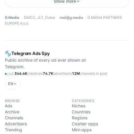
Show more
G.Media
·
DMCC, JLT, Dubai
·
mail@g.media
·
G MEDIA PARTNERS
EUROPE d.o.o.
Telegram Ads Spy
Public archive of every ad ever shown on
Telegram.
346.4K
creatives
74.7K
advertisers
12M
channels in pool
LIVE
EN
BROWSE
CATEGORIES
Ads
Niches
Archive
Countries
Channels
Regions
Advertisers
Cashier apps
Trending
Mini-apps