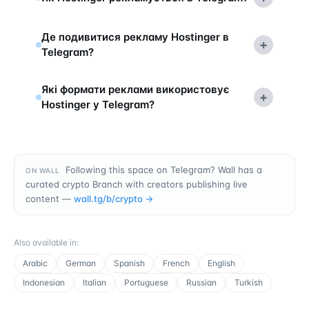
Де подивитися рекламу Hostinger в
+
Telegram?
Які формати реклами використовує
+
Hostinger у Telegram?
Following this space on Telegram? Wall has a
ON WALL
curated crypto Branch with creators publishing live
content —
wall.tg/b/
crypto
→
Also available in
:
Arabic
German
Spanish
French
English
Indonesian
Italian
Portuguese
Russian
Turkish