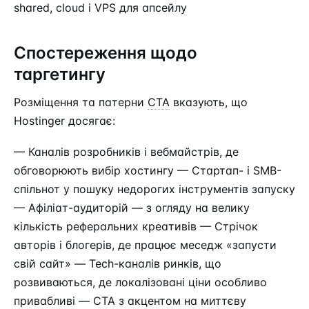
shared, cloud і VPS для апсейлу
Спостереження щодо
таргетингу
Розміщення та патерни
CTA
вказують, що
Hostinger досягає:
— Каналів розробників і вебмайстрів, де
обговорюють вибір хостингу — Стартап- і SMB-
спільнот у пошуку недорогих інструментів запуску
— Афіліат-аудиторій — з огляду на велику
кількість реферальних креативів — Стрічок
авторів і блогерів, де працює меседж «запусти
свій сайт» — Tech-каналів ринків, що
розвиваються, де локалізовані ціни особливо
привабливі — CTA з акцентом на миттєву