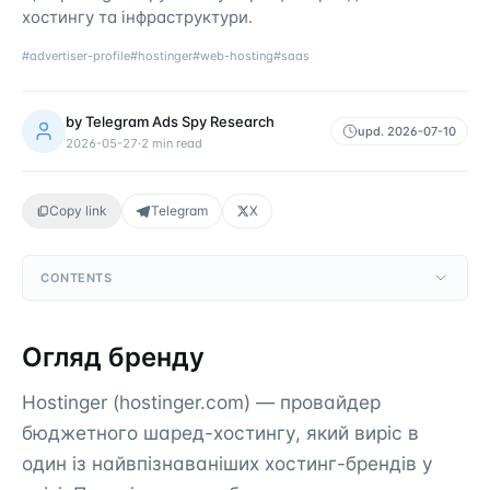
хостингу та інфраструктури.
#
advertiser-profile
#
hostinger
#
web-hosting
#
saas
by
Telegram Ads Spy Research
upd.
2026-07-10
2026-05-27
·
2
min read
Copy link
Telegram
X
CONTENTS
Огляд бренду
Hostinger (hostinger.com) — провайдер
бюджетного шаред-хостингу, який виріс в
один із найвпізнаваніших хостинг-брендів у