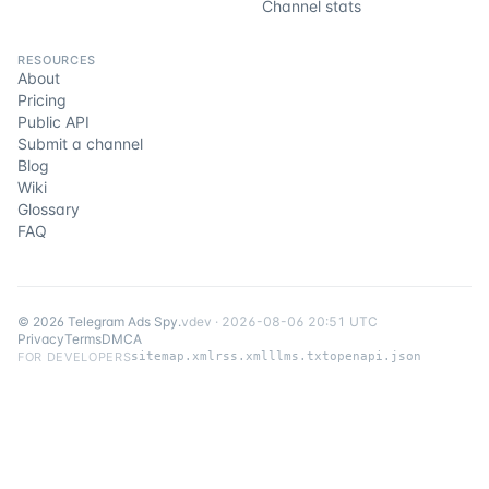
Channel stats
RESOURCES
About
Pricing
Public API
Submit a channel
Blog
Wiki
Glossary
FAQ
©
2026
Telegram Ads Spy
.
v
dev
·
2026-08-06 20:51 UTC
Privacy
Terms
DMCA
FOR DEVELOPERS
sitemap.xml
rss.xml
llms.txt
openapi.json