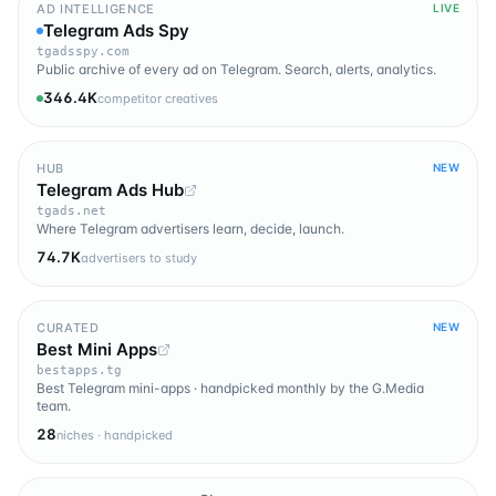
AD INTELLIGENCE
LIVE
Telegram Ads Spy
tgadsspy.com
Public archive of every ad on Telegram. Search, alerts, analytics.
346.4K
competitor creatives
HUB
NEW
Telegram Ads Hub
tgads.net
Where Telegram advertisers learn, decide, launch.
74.7K
advertisers to study
CURATED
NEW
Best Mini Apps
bestapps.tg
Best Telegram mini-apps · handpicked monthly by the G.Media
team.
28
niches · handpicked