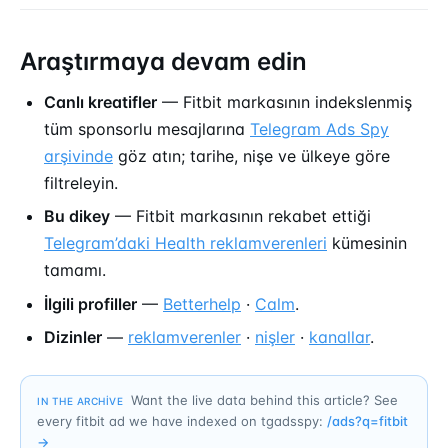
Araştırmaya devam edin
Canlı kreatifler
— Fitbit markasının indekslenmiş
tüm sponsorlu mesajlarına
Telegram Ads Spy
arşivinde
göz atın; tarihe, nişe ve ülkeye göre
filtreleyin.
Bu dikey
— Fitbit markasının rekabet ettiği
Telegram’daki Health reklamverenleri
kümesinin
tamamı.
İlgili profiller
—
Betterhelp
·
Calm
.
Dizinler
—
reklamverenler
·
nişler
·
kanallar
.
Want the live data behind this article? See
IN THE ARCHIVE
every fitbit ad we have indexed on tgadsspy:
/ads?q=
fitbit
→