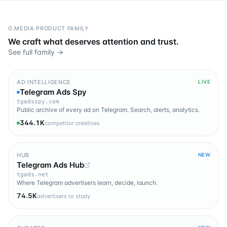
G.MEDIA PRODUCT FAMILY
We craft what deserves attention and trust.
See full family →
AD INTELLIGENCE
LIVE
Telegram Ads Spy
tgadsspy.com
Public archive of every ad on Telegram. Search, alerts, analytics.
344.1K
competitor creatives
HUB
NEW
Telegram Ads Hub
tgads.net
Where Telegram advertisers learn, decide, launch.
74.5K
advertisers to study