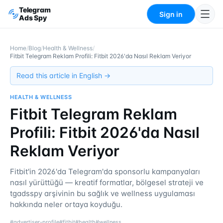
Telegram
Sign in
Ads Spy
Home
/
Blog
/
Health & Wellness
/
Fitbit Telegram Reklam Profili: Fitbit 2026'da Nasıl Reklam Veriyor
Read this article in English →
HEALTH & WELLNESS
Fitbit Telegram Reklam
Profili: Fitbit 2026'da Nasıl
Reklam Veriyor
Fitbit'in 2026'da Telegram'da sponsorlu kampanyaları
nasıl yürüttüğü — kreatif formatlar, bölgesel strateji ve
tgadsspy arşivinin bu sağlık ve wellness uygulaması
hakkında neler ortaya koyduğu.
#
advertiser-profile
#
fitbit
#
health
#
wellness