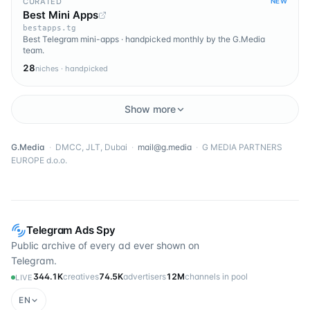
CURATED
NEW
Best Mini Apps
bestapps.tg
Best Telegram mini-apps · handpicked monthly by the G.Media
team.
28
niches · handpicked
Show more
G.Media
·
DMCC, JLT, Dubai
·
mail@g.media
·
G MEDIA PARTNERS
EUROPE d.o.o.
Telegram Ads Spy
Public archive of every ad ever shown on
Telegram.
344.1K
creatives
74.5K
advertisers
12M
channels in pool
LIVE
EN