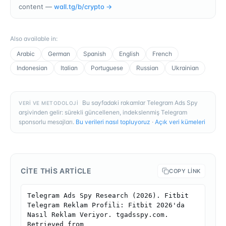
content —
wall.tg/b/
crypto
→
Also available in
:
Arabic
German
Spanish
English
French
Indonesian
Italian
Portuguese
Russian
Ukrainian
Bu sayfadaki rakamlar Telegram Ads Spy
VERI VE METODOLOJI
arşivinden gelir: sürekli güncellenen, indekslenmiş Telegram
sponsorlu mesajları.
Bu verileri nasıl topluyoruz
·
Açık veri kümeleri
CITE THIS ARTICLE
COPY LINK
Telegram Ads Spy Research (2026). Fitbit 
Telegram Reklam Profili: Fitbit 2026'da 
Nasıl Reklam Veriyor. tgadsspy.com. 
Retrieved from 