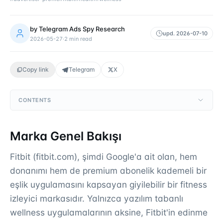
by
Telegram Ads Spy Research
upd.
2026-07-10
2026-05-27
·
2
min read
Copy link
Telegram
X
CONTENTS
Marka Genel Bakışı
Fitbit (fitbit.com), şimdi Google'a ait olan, hem
donanımı hem de premium abonelik kademeli bir
eşlik uygulamasını kapsayan giyilebilir bir fitness
izleyici markasıdır. Yalnızca yazılım tabanlı
wellness uygulamalarının aksine, Fitbit'in edinme