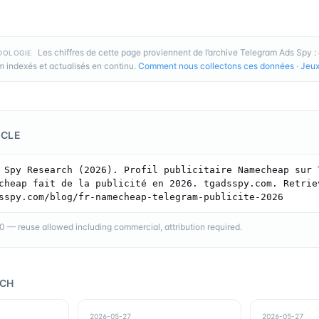
Les chiffres de cette page proviennent de l’archive Telegram Ads Spy 
DOLOGIE
 indexés et actualisés en continu.
Comment nous collectons ces données
·
Jeux
ICLE
 Spy Research (2026). Profil publicitaire Namecheap sur T
cheap fait de la publicité en 2026. tgadsspy.com. Retriev
sspy.com/blog/fr-namecheap-telegram-publicite-2026
— reuse allowed including commercial, attribution required.
RCH
2026-05-27
2026-05-27