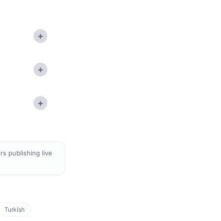
+
+
+
s publishing live
Turkish