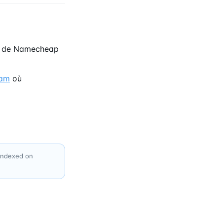
s de Namecheap
ram
où
 indexed on