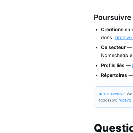
Poursuivre
Créations en 
dans l’
archive
Ce secteur
— l
Namecheap es
Profils liés
—
Répertoires
Wan
IN THE ARCHIVE
tgadsspy:
/ads?q
Questi