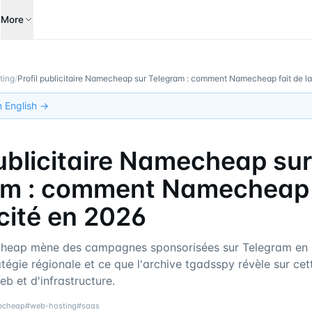
s
More
ting
/
Profil publicitaire Namecheap sur Telegram : comment Namecheap fait de la
in English →
publicitaire Namecheap sur
am : comment Namecheap 
icité en 2026
ap mène des campagnes sponsorisées sur Telegram en
atégie régionale et ce que l'archive tgadsspy révèle sur ce
b et d'infrastructure.
echeap
#
web-hosting
#
saas