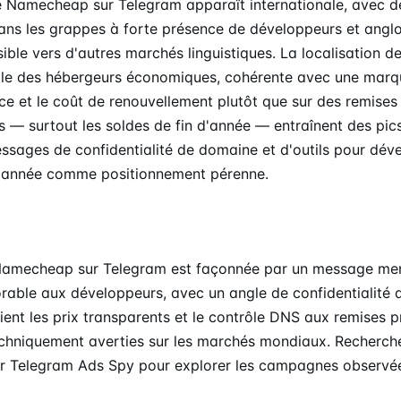
de Namecheap sur Telegram apparaît internationale, avec d
ans les grappes à forte présence de développeurs et angl
ible vers d'autres marchés linguistiques. La localisation d
lle des hébergeurs économiques, cohérente avec une marq
ce et le coût de renouvellement plutôt que sur des remise
s — surtout les soldes de fin d'année — entraînent des pic
essages de confidentialité de domaine et d'outils pour dév
 l'année comme positionnement pérenne.
Namecheap sur Telegram est façonnée par un message men
rable aux développeurs, avec un angle de confidentialité 
gient les prix transparents et le contrôle DNS aux remises p
chniquement averties sur les marchés mondiaux. Recherc
r Telegram Ads Spy pour explorer les campagnes observé