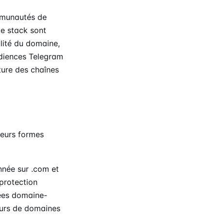
mmunautés de
e stack sont
alité du domaine,
udiences Telegram
ture des chaînes
ieurs formes
née sur .com et
protection
ées domaine-
eurs de domaines