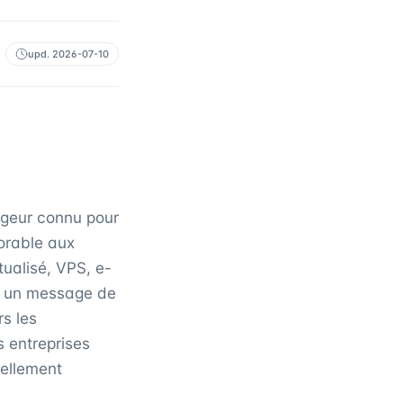
upd.
2026-07-10
geur connu pour
orable aux
ualisé, VPS, e-
et un message de
rs les
s entreprises
vellement