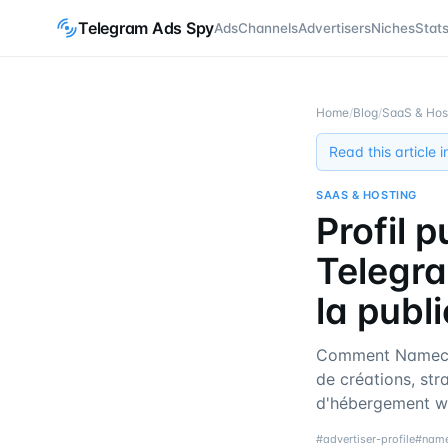
Telegram Ads Spy
Ads
Channels
Advertisers
Niches
Stat
Home
/
Blog
/
SaaS & Hos
Read this article 
SAAS & HOSTING
Profil 
Telegr
la publ
Comment Nameche
de créations, str
d'hébergement we
#
advertiser-profile
#
nam