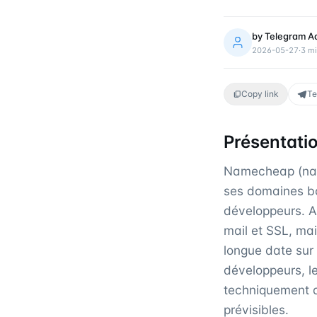
by
Telegram A
2026-05-27
·
3
mi
Copy link
Te
Présentati
Namecheap (nam
ses domaines bo
développeurs. A
mail et SSL, ma
longue date sur l
développeurs, le
techniquement av
prévisibles.