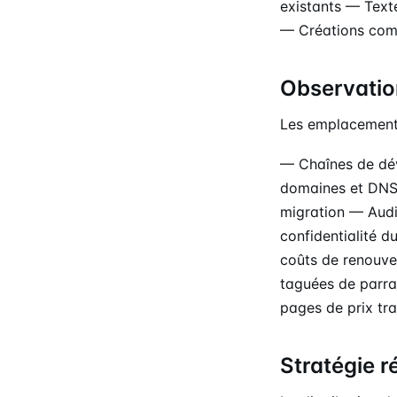
existants — Text
— Créations comp
Observatio
Les emplacement
— Chaînes de dév
domaines et DNS 
migration — Audi
confidentialité 
coûts de renouvel
taguées de parra
pages de prix tr
Stratégie r