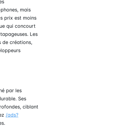
es
ophones, mais
es prix est moins
ue qui concourt
s tapageuses. Les
s de créations,
eloppeurs
é par les
durable. Ses
rofondes, ciblant
hez
/ads?
es.