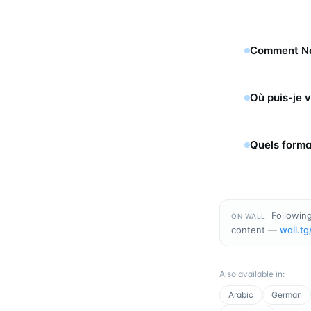
Comment Nam
Où puis-je 
Quels format
Following
ON WALL
content —
wall.tg
Also available in
:
Arabic
German