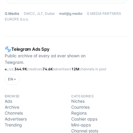
G.Media
·
DMCC, JLT, Dubai
·
mail@g.media
·
G MEDIA PARTNERS
EUROPE d.o.o.
Telegram Ads Spy
Public archive of every ad ever shown on
Telegram.
344.9K
creatives
74.6K
advertisers
12M
channels in pool
LIVE
EN
BROWSE
CATEGORIES
Ads
Niches
Archive
Countries
Channels
Regions
Advertisers
Cashier apps
Trending
Mini-apps
Channel stats