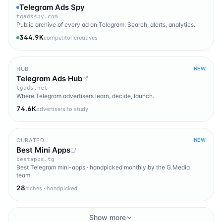
Telegram Ads Spy
tgadsspy.com
Public archive of every ad on Telegram. Search, alerts, analytics.
344.9K
competitor creatives
HUB
NEW
Telegram Ads Hub
tgads.net
Where Telegram advertisers learn, decide, launch.
74.6K
advertisers to study
CURATED
NEW
Best Mini Apps
bestapps.tg
Best Telegram mini-apps · handpicked monthly by the G.Media
team.
28
niches · handpicked
Show more