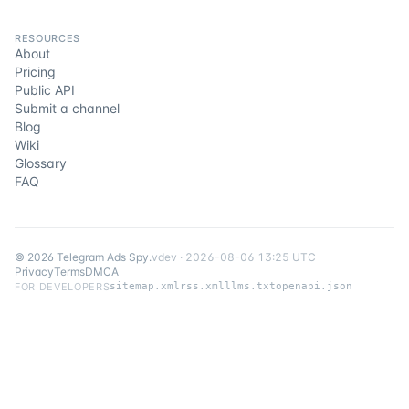
RESOURCES
About
Pricing
Public API
Submit a channel
Blog
Wiki
Glossary
FAQ
©
2026
Telegram Ads Spy
.
v
dev
·
2026-08-06 13:25 UTC
Privacy
Terms
DMCA
FOR DEVELOPERS
sitemap.xml
rss.xml
llms.txt
openapi.json