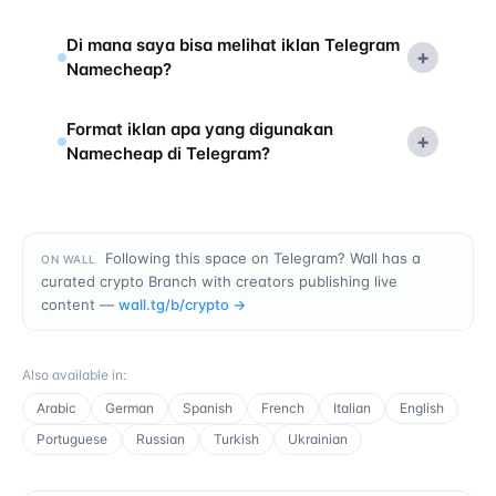
Di mana saya bisa melihat iklan Telegram
+
Namecheap?
Format iklan apa yang digunakan
+
Namecheap di Telegram?
Following this space on Telegram? Wall has a
ON WALL
curated crypto Branch with creators publishing live
content —
wall.tg/b/
crypto
→
Also available in
:
Arabic
German
Spanish
French
Italian
English
Portuguese
Russian
Turkish
Ukrainian