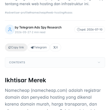
tentang merek web hosting dan infrastruktur ini.
#
advertiser-profile
#
namecheap
#
web-hosting
#
saas
by
Telegram Ads Spy Research
upd.
2026-07-10
2026-05-27
·
2
min read
Copy link
Telegram
X
CONTENTS
Ikhtisar Merek
Namecheap (namecheap.com) adalah registrar
domain dan penyedia hosting yang dikenal
karena domain murah, harga transparan, dan