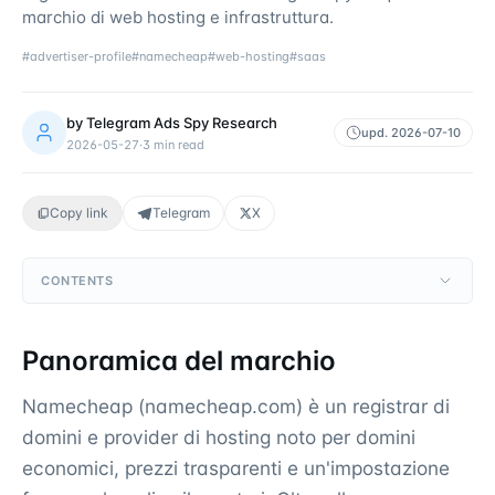
marchio di web hosting e infrastruttura.
#
advertiser-profile
#
namecheap
#
web-hosting
#
saas
by
Telegram Ads Spy Research
upd.
2026-07-10
2026-05-27
·
3
min read
Copy link
Telegram
X
CONTENTS
Panoramica del marchio
Namecheap (namecheap.com) è un registrar di
domini e provider di hosting noto per domini
economici, prezzi trasparenti e un'impostazione