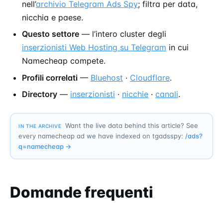
nell’
archivio Telegram Ads Spy
; filtra per data,
nicchia e paese.
Questo settore
— l’intero cluster degli
inserzionisti Web Hosting su Telegram
in cui
Namecheap compete.
Profili correlati
—
Bluehost
·
Cloudflare
.
Directory
—
inserzionisti
·
nicchie
·
canali
.
Want the live data behind this article? See
IN THE ARCHIVE
every namecheap ad we have indexed on tgadsspy:
/ads?
q=
namecheap
→
Domande frequenti