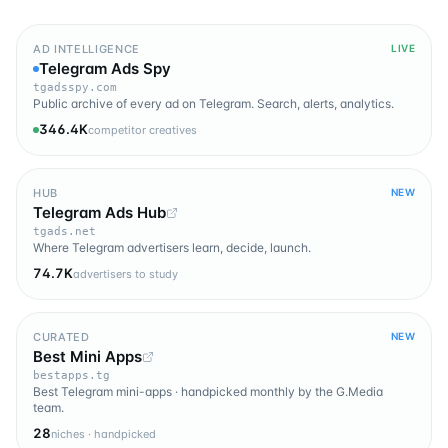
AD INTELLIGENCE
LIVE
Telegram Ads Spy
tgadsspy.com
Public archive of every ad on Telegram. Search, alerts, analytics.
346.4K
competitor creatives
HUB
NEW
Telegram Ads Hub
tgads.net
Where Telegram advertisers learn, decide, launch.
74.7K
advertisers to study
CURATED
NEW
Best Mini Apps
bestapps.tg
Best Telegram mini-apps · handpicked monthly by the G.Media
team.
28
niches · handpicked