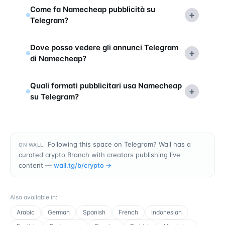
Come fa Namecheap pubblicità su
+
Telegram?
Dove posso vedere gli annunci Telegram
+
di Namecheap?
Quali formati pubblicitari usa Namecheap
+
su Telegram?
Following this space on Telegram? Wall has a
ON WALL
curated crypto Branch with creators publishing live
content —
wall.tg/b/
crypto
→
Also available in
:
Arabic
German
Spanish
French
Indonesian