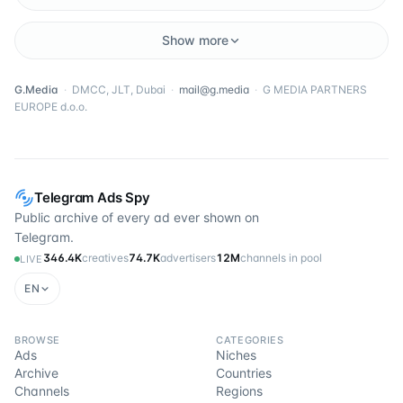
Show more
G.Media
·
DMCC, JLT, Dubai
·
mail@g.media
·
G MEDIA PARTNERS
EUROPE d.o.o.
Telegram Ads Spy
Public archive of every ad ever shown on
Telegram.
346.4K
creatives
74.7K
advertisers
12M
channels in pool
LIVE
EN
BROWSE
CATEGORIES
Ads
Niches
Archive
Countries
Channels
Regions