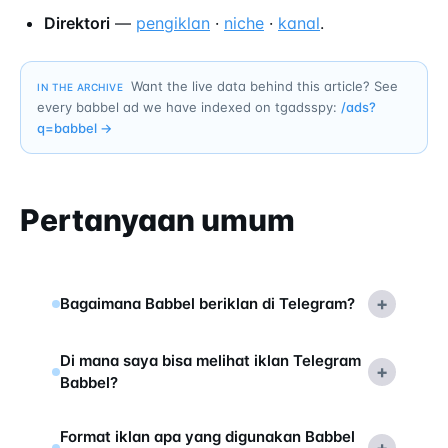
Direktori
—
pengiklan
·
niche
·
kanal
.
Want the live data behind this article? See
IN THE ARCHIVE
every babbel ad we have indexed on tgadsspy:
/ads?
q=
babbel
→
Pertanyaan umum
+
Bagaimana Babbel beriklan di Telegram?
Di mana saya bisa melihat iklan Telegram
+
Babbel?
Format iklan apa yang digunakan Babbel
+