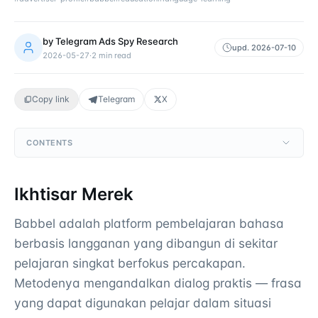
by
Telegram Ads Spy Research
upd.
2026-07-10
2026-05-27
·
2
min read
Copy link
Telegram
X
CONTENTS
Ikhtisar Merek
Babbel adalah platform pembelajaran bahasa
berbasis langganan yang dibangun di sekitar
pelajaran singkat berfokus percakapan.
Metodenya mengandalkan dialog praktis — frasa
yang dapat digunakan pelajar dalam situasi