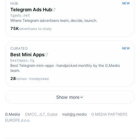
HUB
NEW
Telegram Ads Hub
tgads.net
Where Telegram advertisers learn, decide, launch.
75K
advertisers to study
CURATED
NEW
Best Mini Apps
bestapps.tg
Best Telegram mini-apps · handpicked monthly by the G.Media
team.
28
niches · handpicked
Show more
G.Media
·
DMCC, JLT, Dubai
·
mail@g.media
·
G MEDIA PARTNERS
EUROPE d.o.o.