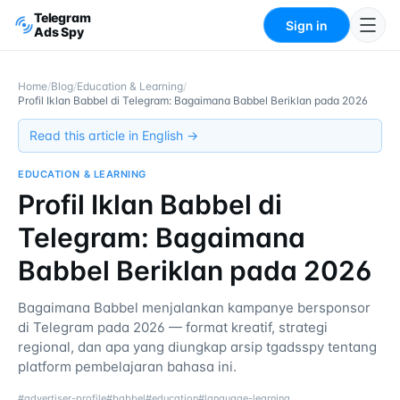
Telegram
Sign in
Ads Spy
Home
/
Blog
/
Education & Learning
/
Profil Iklan Babbel di Telegram: Bagaimana Babbel Beriklan pada 2026
Read this article in English →
EDUCATION & LEARNING
Profil Iklan Babbel di
Telegram: Bagaimana
Babbel Beriklan pada 2026
Bagaimana Babbel menjalankan kampanye bersponsor
di Telegram pada 2026 — format kreatif, strategi
regional, dan apa yang diungkap arsip tgadsspy tentang
platform pembelajaran bahasa ini.
#
advertiser-profile
#
babbel
#
education
#
language-learning