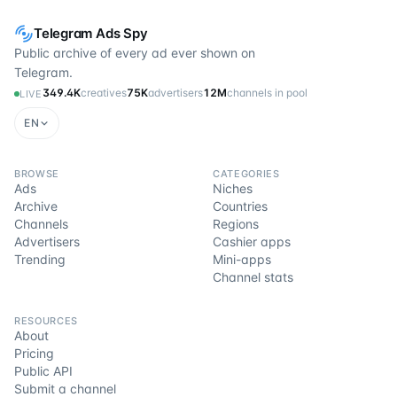
Telegram Ads Spy
Public archive of every ad ever shown on
Telegram.
349.4K
creatives
75K
advertisers
12M
channels in pool
LIVE
EN
BROWSE
CATEGORIES
Ads
Niches
Archive
Countries
Channels
Regions
Advertisers
Cashier apps
Trending
Mini-apps
Channel stats
RESOURCES
About
Pricing
Public API
Submit a channel