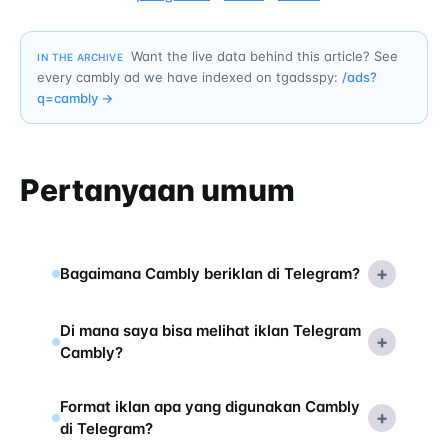
Want the live data behind this article? See
IN THE ARCHIVE
every cambly ad we have indexed on tgadsspy:
/ads?
q=
cambly
→
Pertanyaan umum
+
Bagaimana Cambly beriklan di Telegram?
Di mana saya bisa melihat iklan Telegram
+
Cambly?
Format iklan apa yang digunakan Cambly
+
di Telegram?