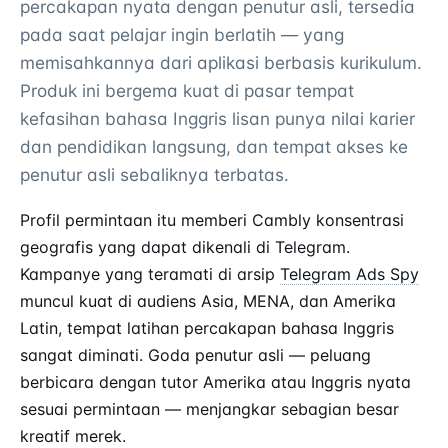
percakapan nyata dengan penutur asli, tersedia
pada saat pelajar ingin berlatih — yang
memisahkannya dari aplikasi berbasis kurikulum.
Produk ini bergema kuat di pasar tempat
kefasihan bahasa Inggris lisan punya nilai karier
dan pendidikan langsung, dan tempat akses ke
penutur asli sebaliknya terbatas.
Profil permintaan itu memberi Cambly konsentrasi
geografis yang dapat dikenali di Telegram.
Kampanye yang teramati di arsip
Telegram Ads Spy
muncul kuat di audiens Asia, MENA, dan Amerika
Latin, tempat latihan percakapan bahasa Inggris
sangat diminati. Goda penutur asli — peluang
berbicara dengan tutor Amerika atau Inggris nyata
sesuai permintaan — menjangkar sebagian besar
kreatif merek.