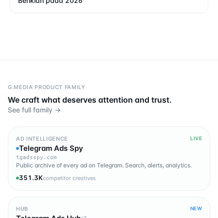
Beriklan pada 2026
G.MEDIA PRODUCT FAMILY
We craft what deserves attention and trust.
See full family →
AD INTELLIGENCE
LIVE
Telegram Ads Spy
tgadsspy.com
Public archive of every ad on Telegram. Search, alerts, analytics.
351.3K
competitor creatives
HUB
NEW