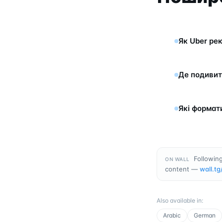
Як Uber ре
Де подивит
Які формат
Following
ON WALL
content —
wall.tg
Also available in
:
Arabic
German