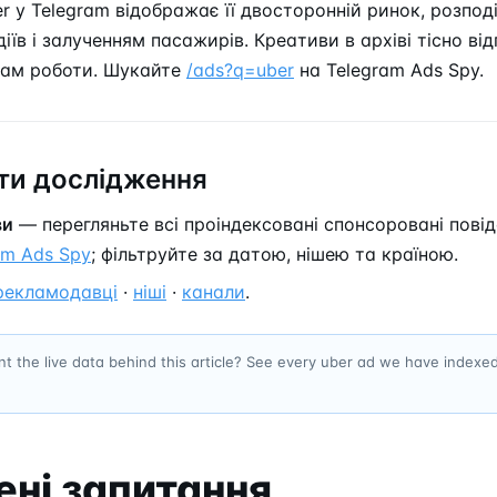
r у Telegram відображає її двосторонній ринок, розпод
їв і залученням пасажирів. Креативи в архіві тісно від
нам роботи. Шукайте
/ads?q=uber
на Telegram Ads Spy.
и дослідження
ви
— перегляньте всі проіндексовані спонсоровані пові
am Ads Spy
; фільтруйте за датою, нішею та країною.
рекламодавці
·
ніші
·
канали
.
t the live data behind this article? See every uber ad we have indexe
ні запитання