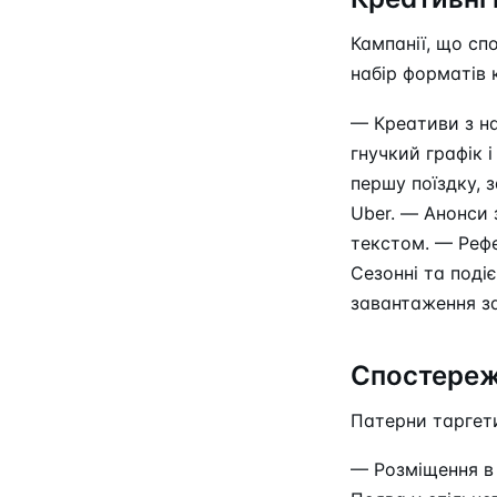
Кампанії, що сп
набір форматів 
— Креативи з на
гнучкий графік 
першу поїздку, 
Uber. — Анонси 
текстом. — Рефе
Сезонні та поді
завантаження з
Спостереж
Патерни таргети
— Розміщення в 