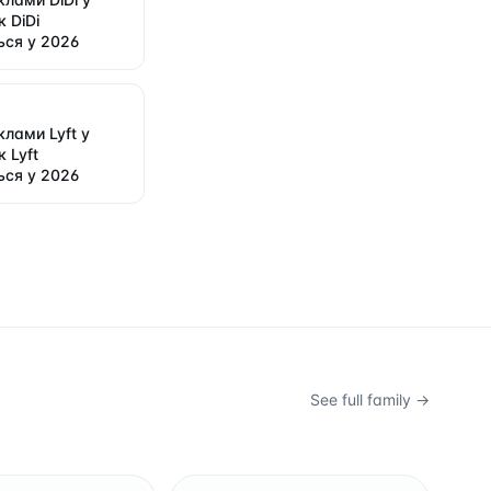
к DiDi
ся у 2026
клами Lyft у
к Lyft
ся у 2026
See full family →