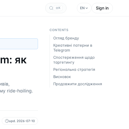
Sign in
EN
K
CONTENTS
Огляд бренду
Креативні патерни в
Telegram
m: як
Спостереження щодо
таргетингу
Регіональна стратегія
Висновок
вів,
Продовжити дослідження
 ride-hailing.
upd.
2026-07-10