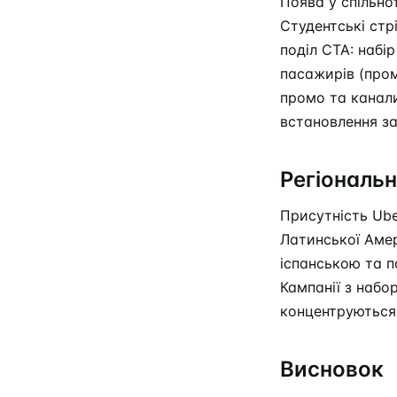
Поява у спільно
Студентські стр
поділ CTA: набір
пасажирів (пром
промо та канали
встановлення з
Регіональн
Присутність Ube
Латинської Амер
іспанською та п
Кампанії з набо
концентруються 
Висновок