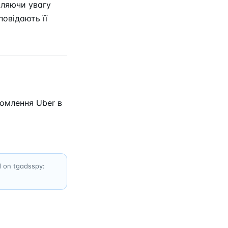
іляючи увагу
повідають її
домлення Uber в
d on tgadsspy: