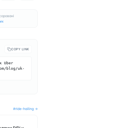
соровані
их
COPY LINK
 Uber 
om/blog/uk-
#
ride-hailing
→
клами DiDi у