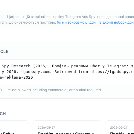
Цифри на цій сторінці — з архіву Telegram Ads Spy: проіндексовані спон
ГІЯ
gram, що оновлюються постійно.
Як ми збираємо ці дані
·
Відкриті набори дан
ICLE
 Spy Research (2026). Профіль реклами Uber у Telegram: як
 у 2026. tgadsspy.com. Retrieved from https://tgadsspy.c
m-reklama-2026
— reuse allowed including commercial, attribution required.
RCH
2026-05-27
2026-05-27
 Bolt у
Профіль реклами Careem у
Профіль ре