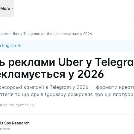
s
More
клами Uber у Telegram: як Uber рекламується у 2026
in English →
ь реклами Uber у Telegra
екламується у 2026
онсорські кампанії в Telegram у 2026 — формати креати
атегія та що архів tgadsspy розкриває про цю платформу
#
ride-hailing
#
mobility
ds Spy Research
n read