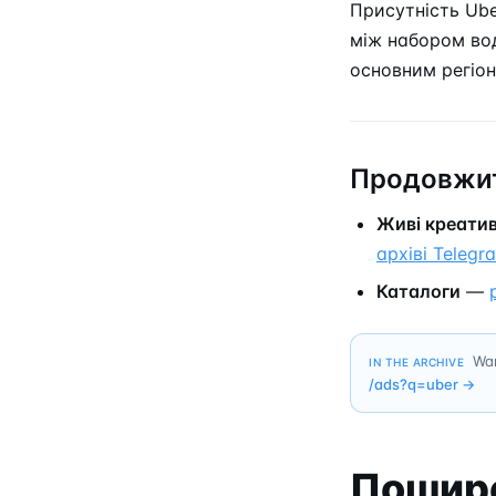
Присутність Ube
між набором воді
основним регіо
Продовжит
Живі креати
архіві Telegr
Каталоги
—
Wan
IN THE ARCHIVE
/ads?q=
uber
→
Пошире