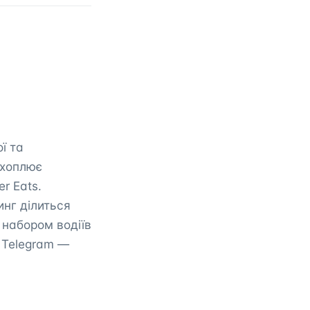
ї та
охоплює
r Eats.
инг ділиться
 набором водіїв
и Telegram —