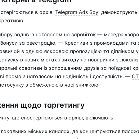
остерігаються в архіві
Telegram Ads Spy
, демонструють
креативів:
бору водіїв із наголосом на заробіток — меседж «зароб
і бонуси за реєстрацію. — Креативи з промокодами та
зазвичай з однією яскравою пропозицією та діплінком 
запуску в нових містах і виходу на нові ринки з локалі
ральні креативи із запрошенням друзів за поїздкові к
єві промо з наголосом на надійність і доступність. —
CT
астосунку з обмеженою в часі знижкою.
ення щодо таргетингу
нгу, що спостерігаються в архіві, включають:
локальних міських каналах, де концентруються пасажи