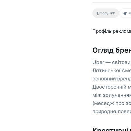
Copy link
Te
Профіль реклами
Огляд бре
Uber — світовий
Латинської Аме
основний бренд 
Двосторонній м
між залученням
(меседж про зар
природна повер
Креативні 