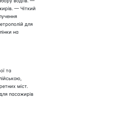
абору водіїв. —
жирів. — Чіткий
алучення
метрополій для
лінки на
ої та
лійською,
ретних міст.
 для пасажирів