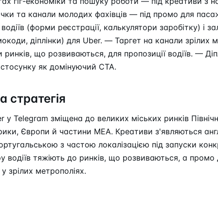
тах гіг-економіки та пошуку роботи — під креативи з н
ічки та канали молодих фахівців — під промо для паса
 водіїв (форми реєстрації, калькулятори заробітку) і з
окоди, діплінки) для Uber. — Таргет на канали зрілих 
 ринків, що розвиваються, для пропозиції водіїв. — Діп
астосунку як домінуючий CTA.
а стратегія
r у Telegram зміщена до великих міських ринків Північн
ики, Європи й частини MEA. Креативи з'являються анг
ортугальською з частою локалізацією під запуски конк
ру водіїв тяжіють до ринків, що розвиваються, а промо
у зрілих метрополіях.