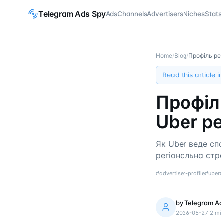
Telegram Ads Spy
Ads
Channels
Advertisers
Niches
Stat
Home
/
Blog
/
Профіль ре
Read this article 
Профіл
Uber р
Як Uber веде сп
регіональна стр
#
advertiser-profile
#
uber
by
Telegram A
2026-05-27
·
2
mi