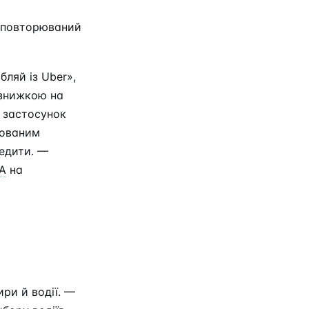
 повторюваний
ляй із Uber»,
 знижкою на
у застосунок
зованим
редити. —
A
на
ри й водії. —