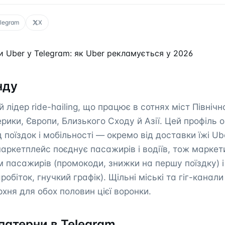
legram
X
 Uber у Telegram: як Uber рекламується у 2026
нду
 лідер ride-hailing, що працює в сотнях міст Північно
рики, Європи, Близького Сходу й Азії. Цей профіль 
поїздок і мобільності — окремо від доставки їжі Ube
аркетплейс поєднує пасажирів і водіїв, тож маркет
 пасажирів (промокоди, знижки на першу поїздку) і
обіток, гнучкий графік). Щільні міські та гіг-канал
хня для обох половин цієї воронки.
патерни в Telegram